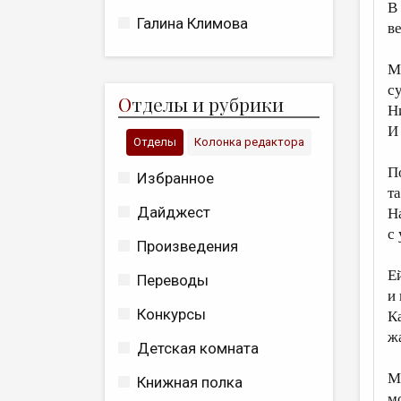
В
Галина Климова
в
М
с
О
тделы и рубрики
Н
И
Отделы
Колонка редактора
П
Избранное
т
Дайджест
Н
с
Произведения
Е
Переводы
и
Конкурсы
К
ж
Детская комната
М
Книжная полка
м