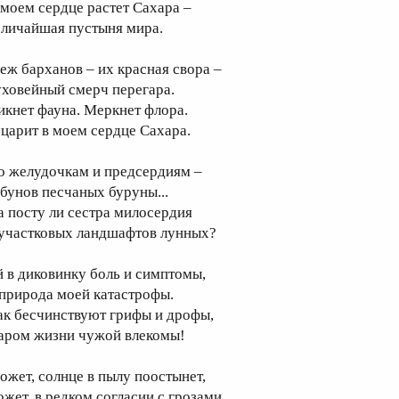
 моем сердце растет Сахара –
еличайшая пустыня мира.
еж барханов – их красная свора –
уховейный смерч перегара.
икнет фауна. Меркнет флора.
 царит в моем сердце Сахара.
о желудочкам и предсердиям –
абунов песчаных буруны...
а посту ли сестра милосердия
 участковых ландшафтов лунных?
й в диковинку боль и симптомы,
 природа моей катастрофы.
ак бесчинствуют грифы и дрофы,
аром жизни чужой влекомы!
ожет, солнце в пылу поостынет,
ожет, в редком согласии с грозами