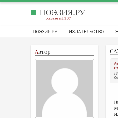
ПОЭЗИЯ.РУ
poezia.ru est. 2001
ПОЭЗИЯ.РУ
ИЗДАТЕЛЬСТВО
СА
А
втор
А
От
Да
Се
Ни
М
И