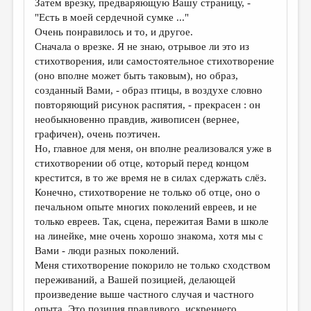
Затем врезку, предваряющую Вашу страницу, -
"Есть в моей сердечной сумке ..."
Очень понравилось и то, и другое.
Сначала о врезке. Я не знаю, отрывое ли это из
стихотворения, или самостоятельное стихотворение
(оно вполне может быть таковым), но образ,
созданный Вами, - образ птицы, в воздухе словно
повторяющий рисунок распятия, - прекрасен : он
необыкновенно правдив, живописен (вернее,
графичен), очень поэтичен.
Но, главное для меня, он вполне реализовался уже в
стихотворении об отце, который перед концом
крестится, в то же время не в силах сдержать слёз.
Конечно, стихотворение не только об отце, оно о
печальном опыте многих поколений евреев, и не
только евреев. Так, сцена, пережитая Вами в школе
на линейке, мне очень хорошо знакома, хотя мы с
Вами - люди разных поколений.
Меня стихотворение покорило не только сходством
переживаний, а Вашей позицией, делающей
произведение выше частного случая и частного
опыта. Это позиция правдивого, искреннего,