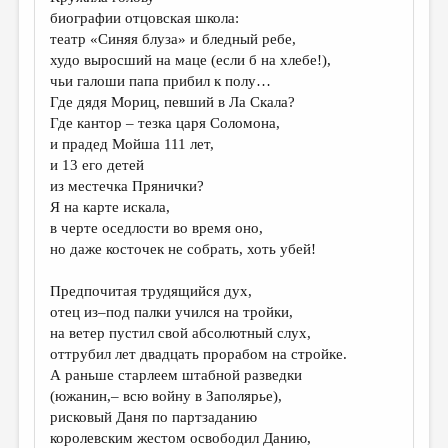
МАЛАЯ ПРОЗА
биографии отцовская школа:
театр «Синяя блуза» и бледный ребе,
ЭССЕИСТИКА
худо выросший на маце (если б на хлебе!),
ЛИТЕРАТУРОВЕДЕНИЕ
чьи галоши папа прибил к полу…
Где дядя Мориц, певший в Ла Скала?
КУЛЬТУРОВЕДЕНИЕ
Где кантор – тезка царя Соломона,
и прадед Мойша 111 лет,
ПУБЛИЦИСТИКА
и 13 его детей
РЕЦЕНЗИРОВАНИЕ
из местечка Прянички?
Я на карте искала,
ЦИКЛЫ ПУБЛИКАЦИЙ
в черте оседлости во время оно,
но даже косточек не собрать, хоть убей!
ТРЕДИАКОВСКИЙ
МЕДИА
Предпочитая трудящийся дух,
отец из–под палки учился на тройки,
ВКОНТАКТЕ
на ветер пустил свой абсолютный слух,
оттрубил лет двадцать прорабом на стройке.
А раньше старлеем штабной разведки
(южанин,– всю войну в Заполярье),
рисковый Даня по партзаданию
королевским жестом освободил Данию,