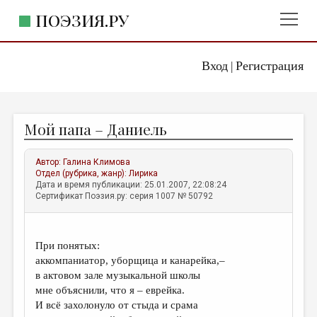
ПОЭЗИЯ.РУ
Вход
Регистрация
ГЛАВНОЕ МЕНЮ
|
ПОЭЗИЯ.РУ
ИЗДАТЕЛЬСТВО
Мой папа – Даниель
ЖАНРЫ
АВТОРЫ
Автор:
Галина Климова
Отдел (рубрика, жанр):
Лирика
КОММЕНТАРИИ
Дата и время публикации: 25.01.2007, 22:08:24
Сертификат Поэзия.ру: серия 1007 № 50792
ЛИТСАЛОН
НОВОСТИ
При понятых:
ПРАВИЛА САЙТА
аккомпаниатор, уборщица и канарейка,–
в актовом зале музыкальной школы
мне объяснили, что я – еврейка.
ОТДЕЛЫ И РУБРИКИ
И всё захолонуло от стыда и срама
ИЗБРАННОЕ