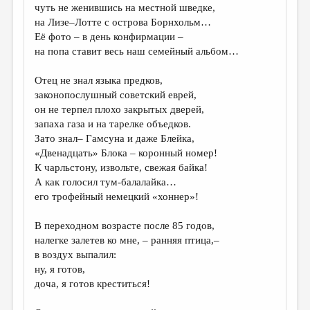
чуть не женившись на местной шведке,
на Лизе–Лотте с острова Борнхольм…
Её фото – в день конфирмации –
на попа ставит весь наш семейный альбом…
Отец не знал языка предков,
законопослушный советский еврей,
он не терпел плохо закрытых дверей,
запаха газа и на тарелке объедков.
Зато знал– Гамсуна и даже Блейка,
«Двенадцать» Блока – коронный номер!
К чарльстону, извольте, свежая байка!
А как голосил тум-балалайка…
его трофейный немецкий «хоннер»!
В переходном возрасте после 85 годов,
налегке залетев ко мне, – ранняя птица,–
в воздух выпалил:
ну, я готов,
доча, я готов креститься!