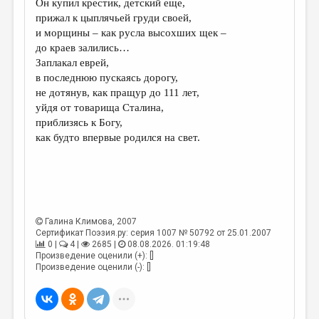
Он купил крестик, детский еще,
прижал к цыплячьей груди своей,
и морщины – как русла высохших щек –
до краев залились…
Заплакал еврей,
в последнюю пускаясь дорогу,
не дотянув, как пращур до 111 лет,
уйдя от товарища Сталина,
приблизясь к Богу,
как будто впервые родился на свет.
Галина Климова
, 2007
Сертификат Поэзия.ру: серия 1007 № 50792 от 25.01.2007
0 |
4 |
2685 |
08.08.2026. 01:19:48
Произведение оценили (+): []
Произведение оценили (-): []