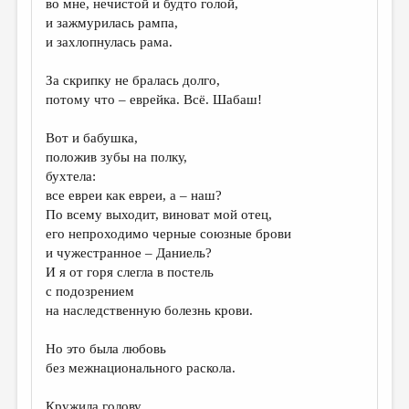
во мне, нечистой и будто голой,
и зажмурилась рампа,
ДАЙДЖЕСТ
и захлопнулась рама.
ПРОИЗВЕДЕНИЯ
За скрипку не бралась долго,
ПЕРЕВОДЫ
потому что – еврейка. Всё. Шабаш!
КОНКУРСЫ
Вот и бабушка,
ДЕТСКАЯ КОМНАТА
положив зубы на полку,
бухтела:
КНИЖНАЯ ПОЛКА
все евреи как евреи, а – наш?
По всему выходит, виноват мой отец,
ОБЗОР ЛИТЕРАТУРЫ
его непроходимо черные союзные брови
СТРАНИЦЫ ПАМЯТИ
и чужестранное – Даниель?
И я от горя слегла в постель
ОБЪЯВЛЕНИЯ
с подозрением
на наследственную болезнь крови.
КОЛОНКА РЕДАКТОРА
Но это была любовь
РЕДКОЛЛЕГИЯ
без межнационального раскола.
ОТ РЕДАКЦИИ
Кружила голову