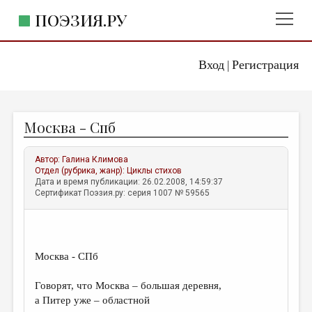
ПОЭЗИЯ.РУ
Вход
Регистрация
ГЛАВНОЕ МЕНЮ
|
ПОЭЗИЯ.РУ
ИЗДАТЕЛЬСТВО
Москва - Спб
ЖАНРЫ
АВТОРЫ
Автор:
Галина Климова
Отдел (рубрика, жанр):
Циклы стихов
КОММЕНТАРИИ
Дата и время публикации: 26.02.2008, 14:59:37
Сертификат Поэзия.ру: серия 1007 № 59565
ЛИТСАЛОН
НОВОСТИ
ПРАВИЛА САЙТА
Москва - СПб
Говорят, что Москва – большая деревня,
ОТДЕЛЫ И РУБРИКИ
а Питер уже – областной
ИЗБРАННОЕ