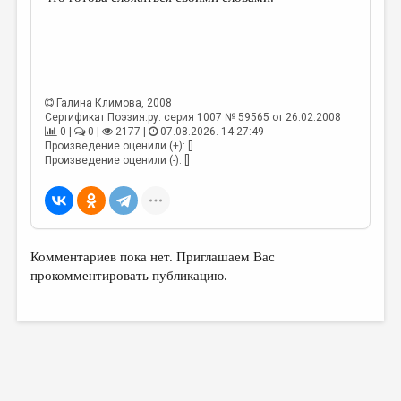
МАЛАЯ ПРОЗА
ЭССЕИСТИКА
ЛИТЕРАТУРОВЕДЕНИЕ
КУЛЬТУРОВЕДЕНИЕ
Галина Климова
, 2008
Сертификат Поэзия.ру: серия 1007 № 59565 от 26.02.2008
ПУБЛИЦИСТИКА
0 |
0 |
2177 |
07.08.2026. 14:27:49
Произведение оценили (+): []
РЕЦЕНЗИРОВАНИЕ
Произведение оценили (-): []
ЦИКЛЫ ПУБЛИКАЦИЙ
ТРЕДИАКОВСКИЙ
МЕДИА
Комментариев пока нет. Приглашаем Вас
прокомментировать публикацию.
ВКОНТАКТЕ