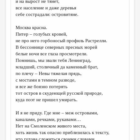
и на вырост не тянет,
все население и даже деревья
ДАЙДЖЕСТ
себе сострадали: островитяне.
ПРОИЗВЕДЕНИЯ
Москва красна.
ПЕРЕВОДЫ
Питер – голубых кровей,
не про него горбоносый профиль Растрелли.
КОНКУРСЫ
В бессоннице северных пресных морей
ДЕТСКАЯ КОМНАТА
белые ночи все глаза просмотрели.
Помнишь, мы звали тебя Ленинград,
КНИЖНАЯ ПОЛКА
младший, столичный да каменный брат,
по плечу – Невы тяжелая прядь,
ОБЗОР ЛИТЕРАТУРЫ
с мостами в темном разводе,
СТРАНИЦЫ ПАМЯТИ
и все же боязно потерять
тот остров в скудеющей русской природе,
ОБЪЯВЛЕНИЯ
куда поэт не пришел умирать.
КОЛОНКА РЕДАКТОРА
И я не приду. Где мне – меж островами,
каналами, речками, рукавами…
РЕДКОЛЛЕГИЯ
Нет на Смоленском живого места,
ОТ РЕДАКЦИИ
хоть жизнь так опасно приблизилась к тексту,
что готова сложиться своими словами.