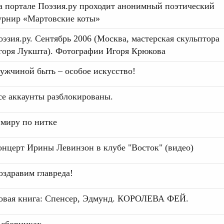
а портале Поэзия.ру проходит анонимный поэтический
урнир «Мартовские коты»
оэзия.ру. Сентябрь 2006 (Москва, мастерская скульптора
горя Лукшта). Фотографии Игоря Крюкова
ужчиной быть – особое искусство!
се аккаунты разблокированы.
 миру по нитке
онцерт Ирины Левинзон в клубе "Восток" (видео)
оздравим главреда!
овая книга: Спенсер, Эдмунд. КОРОЛЕВА ФЕЙ.