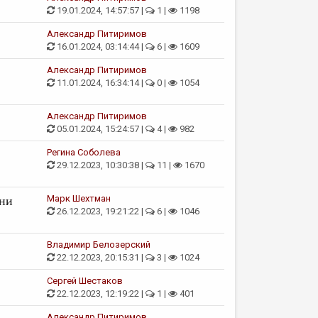
19.01.2024, 14:57:57 |
1 |
1198
Александр Питиримов
16.01.2024, 03:14:44 |
6 |
1609
Александр Питиримов
11.01.2024, 16:34:14 |
0 |
1054
Александр Питиримов
05.01.2024, 15:24:57 |
4 |
982
Регина Соболева
29.12.2023, 10:30:38 |
11 |
1670
Марк Шехтман
ени
26.12.2023, 19:21:22 |
6 |
1046
Владимир Белозерский
22.12.2023, 20:15:31 |
3 |
1024
Сергей Шестаков
22.12.2023, 12:19:22 |
1 |
401
Александр Питиримов