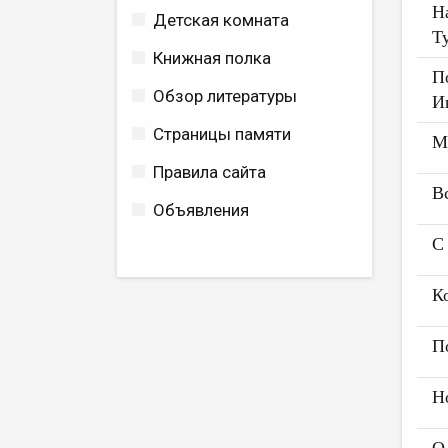
Н
Детская комната
Т
Книжная полка
П
Обзор литературы
И
Страницы памяти
М
Правила сайта
В
Объявления
С
К
П
Н