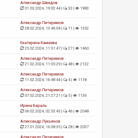
Александр Шведов
01.03.2024, 19:02:44 |
32 |
1983
Александр Питиримов
28.02.2024, 13:46:04 |
11 |
1352
Екатерина Камаева
25.02.2024, 11:31:47 |
27 |
1460
Александр Питиримов
21.02.2024, 11:05:29 |
48 |
2122
Александр Питиримов
11.02.2024, 16:48:44 |
4 |
1118
Александр Питиримов
07.02.2024, 21:27:21 |
5 |
1136
Ирина Бараль
06.02.2024, 02:53:43 |
46 |
2048
Александр Лукьянов
27.01.2024, 16:38:35 |
28 |
2037
Александр Питиримов