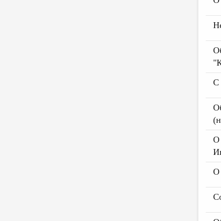
О
Н
О
"
С
О
(
О
И
О
С