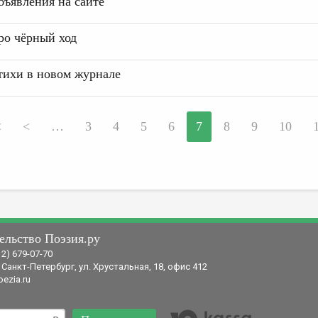
бъявления на сайте
ро чёрный ход
тихи в новом журнале
<
<
…
3
4
5
6
7
8
9
10
ельство Поэзия.ру
12) 679-07-70
 Санкт-Петербург, ул. Хрустальная, 18, офис 412
ezia.ru