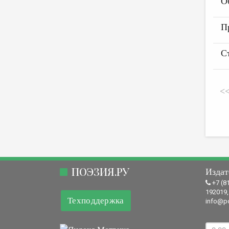
О
П
С
<
ПОЭЗИЯ.РУ
Издат
+7 (8
192019,
Техподдержка
info@po