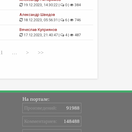
19.12.2023, 14:30:22 |
0 |
384
Александр Шведов
18.12.2023, 05:56:31 |
6 |
746
Вячеслав Куприянов
17.12.2023, 21:40:47 |
4 |
487
11
…
>
>>
На портале:
Произведений:
91988
Комментариев:
148488