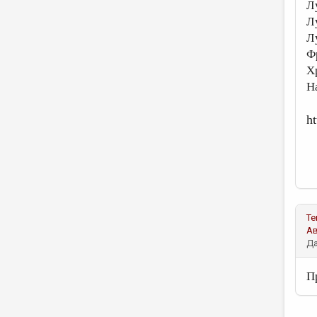
Лу
Л
Л
Ф
Х
На
h
Те
А
Да
П