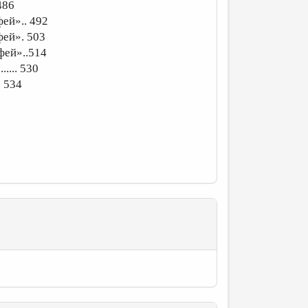
486
ей».. 492
фей». 503
фей»..514
.... 530
. 534