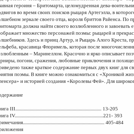
лавная героиня – Бритомарта, целомудренная дева-воительн
одвигов во время своих поисков рыцаря Артегэлла, в которог
олшебном зеркале своего отца, короля бриттов Райенса. По
ритомарта должна найти своего возлюбленного и завоевать е
зображает множество персонажей поэмы: рыцарей и прекрасн
олшебников. Здесь и принц Артур, и Рыцарь Алого Креста, 
ельфеба, красавица Флоримель, которая после многочисленн
озлюбленным – Маринеллом. Красочно и ярко описывает поэ
урниры, погони, сражения, любовные приключения и похище
риведено также краткое содержание первых двух книг для св
риятия поэмы. В книге можно ознакомиться с «Хроникой жи
пенсера» и историей создания «Королевы Фей». Для широког
одержание
га III........................................................................ 13-205
га IV..........................................................................221- 393
мечания.................................................................... 405-484
риложения