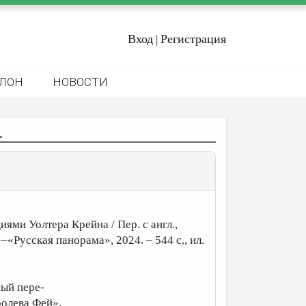
Вход
Регистрация
|
ЛОН
НОВОСТИ
.
ми Уолтера Крейна / Пер. с англ.,
«Русская панорама», 2024. – 544 с., ил.
ный пере-
ролева Фей».