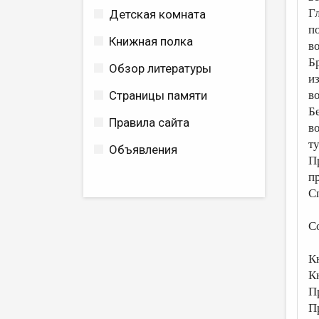
Г
Детская комната
п
Книжная полка
в
Б
Обзор литературы
и
Страницы памяти
в
Б
Правила сайта
в
т
Объявления
П
п
С
С
Кни
Кни
При
П