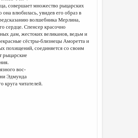
ица, совершает множество рыцарских
о она влюбилась, увидев его образ в
 предсказанию волшебника Мерлина,
го сердце. Спенсер красочно
ых дам, жестоких великанов, ведьм и
прекрасные сёстры-близнецы Аморетта и
ых похищений, соединяется со своим
т рыцарские
ния.
язного вос-
зни Эдмунда
о круга читателей.