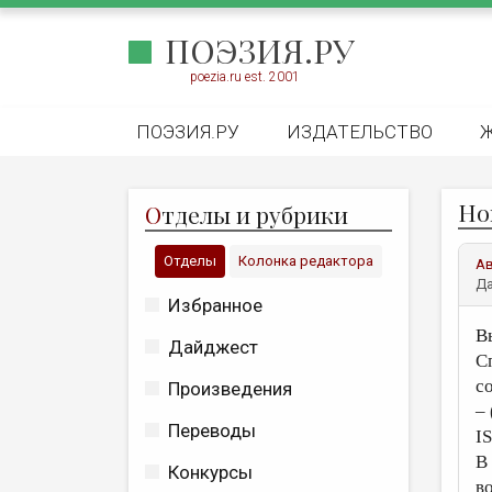
ПОЭЗИЯ.РУ
poezia.ru est. 2001
ПОЭЗИЯ.РУ
ИЗДАТЕЛЬСТВО
Но
О
тделы и рубрики
Отделы
Колонка редактора
А
Да
Избранное
В
Дайджест
С
с
Произведения
– 
Переводы
I
В
Конкурсы
в