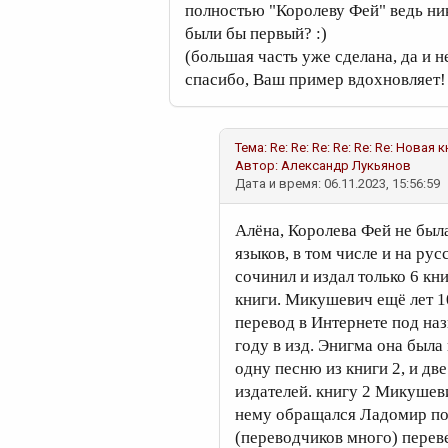
полностью "Королеву Фей" ведь ник
были бы первый? :)
(большая часть уже сделана, да и н
спасибо, Ваш пример вдохновляет!
Тема: Re: Re: Re: Re: Re: Re: Нова
Автор:
Александр Лукьянов
Дата и время: 06.11.2023, 15:56:59
Алёна, Королева Фей не был
языков, в том числе и на рус
сочинил и издал только 6 кн
книги. Микушевич ещё лет 10
перевод в Интернете под наз
году в изд. Энигма она была
одну песню из книги 2, и две
издателей. книгу 2 Микушеви
нему обращался Ладомир по
(переводчиков много) переве