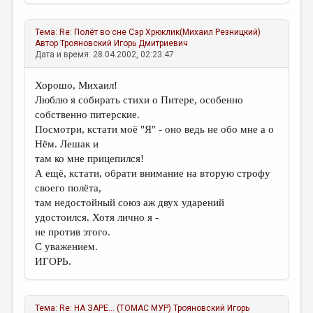
Тема:
Re: Полёт во сне
Сэр Хрюклик(Михаил Резницкий)
Автор
Трояновский Игорь Дмитриевич
Дата и время: 28.04.2002, 02:23:47
Хорошо, Михаил!
Люблю я собирать стихи о Питере, особенно
собственно питерские.
Посмотри, кстати моё "Я" - оно ведь не обо мне а о
Нём. Лешак и
там ко мне прицепился!
А ещё, кстати, обрати внимание на вторую строфу
своего полёта,
там недостойный союз аж двух ударений
удостоился. Хотя лично я -
не против этого.
С уважением.
ИГОРЬ.
Тема:
Re: НА ЗАРЕ... (ТОМАС МУР)
Трояновский Игорь