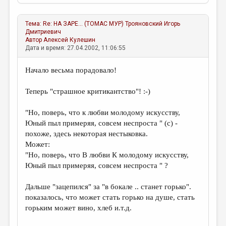
Тема:
Re: НА ЗАРЕ... (ТОМАС МУР)
Трояновский Игорь
Дмитриевич
Автор
Алексей Кулешин
Дата и время: 27.04.2002, 11:06:55
Начало весьма порадовало!
Теперь "страшное критикантство"! :-)
"Но, поверь, что к любви молодому искусству,
Юный пыл примеряя, совсем неспроста " (с) -
похоже, здесь некоторая нестыковка.
Может:
"Но, поверь, что В любви К молодому искусству,
Юный пыл примеряя, совсем неспроста " ?
Дальше "зацепился" за "в бокале .. станет горько".
показалось, что может стать горько на душе, стать
горьким может вино, хлеб и.т.д.