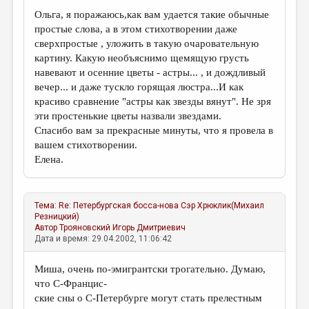
МАЛАЯ ПРОЗА
Ольга, я поражаюсь,как вам удается такие обычные
ЭССЕИСТИКА
простые слова, а в этом стихотворении даже
сверхпростые , уложить в такую очаровательную
ЛИТЕРАТУРОВЕДЕНИЕ
картину. Какую необъяснимо щемящую грусть
навевают и осенние цветы - астры... , и дождливый
КУЛЬТУРОВЕДЕНИЕ
вечер... и даже тускло горящая люстра...И как
ПУБЛИЦИСТИКА
красиво сравнение "астры как звезды вянут". Не зря
эти простенькие цветы назвали звездами.
РЕЦЕНЗИРОВАНИЕ
Спасибо вам за прекрасные минуты, что я провела в
вашем стихотворении.
ЦИКЛЫ ПУБЛИКАЦИЙ
Елена.
ТРЕДИАКОВСКИЙ
МЕДИА
Тема:
Re: Петербургская босса-нова
Сэр Хрюклик(Михаил
Резницкий)
ВКОНТАКТЕ
Автор
Трояновский Игорь Дмитриевич
Дата и время: 29.04.2002, 11:06:42
Миша, очень по-эмигрантски трогательно. Думаю,
что С-Францис-
ские сны о С-Петербурге могут стать прелестным