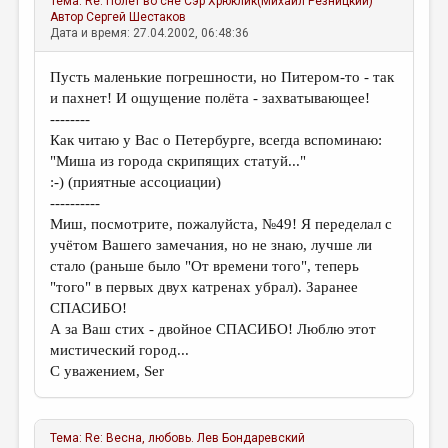
Тема:
Re: Полёт во сне
Сэр Хрюклик(Михаил Резницкий)
Автор
Сергей Шестаков
Дата и время: 27.04.2002, 06:48:36
Пусть маленькие погрешности, но Питером-то - так
и пахнет! И ощущение полёта - захватывающее!
--------
Как читаю у Вас о Петербурге, всегда вспоминаю:
"Миша из города скрипящих статуй..."
:-) (приятные ассоциации)
----------
Миш, посмотрите, пожалуйста, №49! Я переделал с
учётом Вашего замечания, но не знаю, лучше ли
стало (раньше было "От времени того", теперь
"того" в первых двух катренах убрал). Заранее
СПАСИБО!
А за Ваш стих - двойное СПАСИБО! Люблю этот
мистический город...
С уважением, Ser
Тема:
Re: Весна, любовь.
Лев Бондаревский