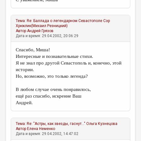
ДАЙДЖЕСТ
ПРОИЗВЕДЕНИЯ
Тема:
Re: Баллада о легендарном Севастополе
Сэр
Хрюклик(Михаил Резницкий)
ПЕРЕВОДЫ
Автор
Андрей Грязов
Дата и время: 29.04.2002, 20:06:29
КОНКУРСЫ
Спасибо, Миша!
ДЕТСКАЯ КОМНАТА
Интересные и познавательные стихи.
Я не знал про другой Севастополь и, конечно, этой
КНИЖНАЯ ПОЛКА
истории.
ОБЗОР ЛИТЕРАТУРЫ
Но, возможно, это только легенда?
СТРАНИЦЫ ПАМЯТИ
В любом случае очень понравилось,
ещё раз спасибо, искренне Ваш
ОБЪЯВЛЕНИЯ
Андрей.
КОЛОНКА РЕДАКТОРА
РЕДКОЛЛЕГИЯ
Тема:
Re: "Астры, как звезды, гаснут..."
Ольга Кузнецова
Автор
Елена Неменко
ОТ РЕДАКЦИИ
Дата и время: 29.04.2002, 14:47:02