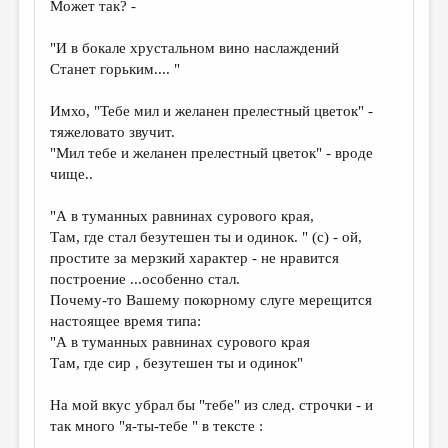
Может так? -
"И в бокале хрустальном вино наслаждений
Станет горьким.... "
Имхо, "Тебе мил и желанен прелестный цветок" -
тяжеловато звучит.
"Мил тебе и желанен прелестный цветок" - вроде
чище..
"А в туманных равнинах сурового края,
Там, где стал безутешен ты и одинок. " (с) - ой,
простите за мерзкий характер - не нравится
построение ...особенно стал.
Почему-то Вашему покорному слуге мерещится
настоящее время типа:
"А в туманных равнинах сурового края
Там, где сир , безутешен ты и одинок"
На мой вкус убрал бы "тебе" из след. строчки - и
так много "я-ты-тебе " в тексте :