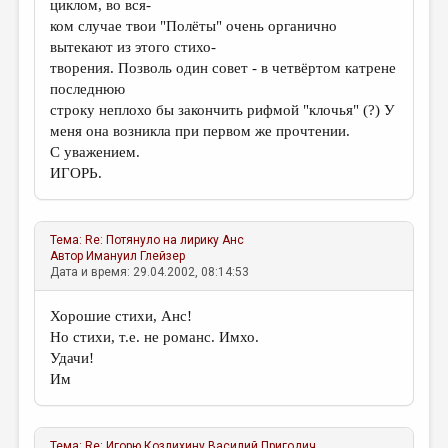
циклом, во вся-
ком случае твои "Полёты" очень органично
вытекают из этого стихо-
творения. Позволь один совет - в четвёртом катрене
последнюю
строку неплохо бы закончить рифмой "клочья" (?) У
меня она возникла при первом же прочтении.
С уважением.
ИГОРЬ.
Тема:
Re: Потянуло на лирику
Анс
Автор
Имануил Глейзер
Дата и время: 29.04.2002, 08:14:53
Хорошие стихи, Анс!
Но стихи, т.е. не романс. Имхо.
Удачи!
Им
Тема:
Re: Игорю Козлихину
Василий Пригодич