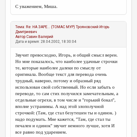
С уважением, Миша.
Тема:
Re: НА ЗАРЕ... (ТОМАС МУР)
Трояновский Игорь
Дмитриевич
Автор
Савин Валерий
Дата и время: 28.04.2002, 18:30:04
Звучит превосходно, Игорь, и общий смысл верен.
Но мне показалось, что наиболее удачные строчки
те, которые наиболее далеки по смыслу от
оригинала. Вообще текст для перевода очень
трудный, наверно, потому и образный ряд
использован свой собственный. Но если забыть о
переводе, то сам стих получился замечательным, а
отдельные огрехи, в том числе и "горький бокал",
вполне устранимы. А над этой злополучной
строчкой: (Там, где стал безутешен ты и одинок. )
надо подумать. Мне кажется, "Там, где стал ты
печален и одинок" звучит немного лучше, хотя И
все равно под ударением.