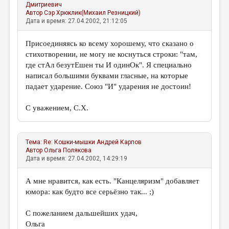
Дмитриевич
Автор
Сэр Хрюклик(Михаил Резницкий)
Дата и время: 27.04.2002, 21:12:05
Присоединяясь ко всему хорошему, что сказано о
стихотворении, не могу не коснуться строки: "там,
где стАл безутЕшен ты И одинОк". Я специально
написал большими буквами гласные, на которые
падает ударение. Союз "И" ударения не достоин!
С уважением, С.Х.
Тема:
Re: Кошки-мышки
Андрей Карпов
Автор
Ольга Полякова
Дата и время: 27.04.2002, 14:29:19
А мне нравится, как есть. "Канцеляризм" добавляет
юмора: как будто все серьёзно так... ;)
С пожеланием дальшейших удач,
Ольга