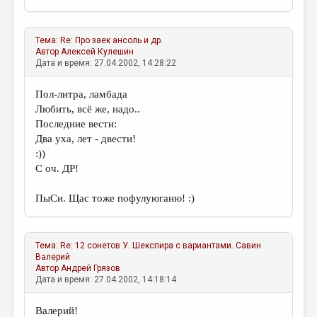
Тема:
Re: Про заек
ансоль и др.
Автор
Алексей Кулешин
Дата и время: 27.04.2002, 14:28:22
Пол-литра, ламбада
Любить, всё же, надо..
Последние вести:
Два уха, лет - двести!
:))
С оч. ДР!
ПыСи. Щас тоже пофулуюганю! :)
Тема:
Re: 12 сонетов У. Шекспира c вариантами.
Савин
Валерий
Автор
Андрей Грязов
Дата и время: 27.04.2002, 14:18:14
Валерий!