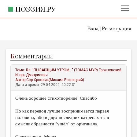
ПОЭЗИЯ.РУ
Вход
Регистрация
ГЛАВНОЕ МЕНЮ
|
ПОЭЗИЯ.РУ
ИЗДАТЕЛЬСТВО
К
омментарии
ЖАНРЫ
АВТОРЫ
Тема:
Re: "ПЫЛАЮЩИМ УТРОМ..." (ТОМАС МУР)
Трояновский
Игорь Дмитриевич
КОММЕНТАРИИ
Автор
Сэр Хрюклик(Михаил Резницкий)
Дата и время: 29.04.2002, 20:22:31
ЛИТСАЛОН
Очень хорошее стихотворение. Спасибо
НОВОСТИ
Но как перевод лучше воспринимается первая
ПРАВИЛА САЙТА
половина, ибо в двух последних катренах ты в
смысле образности "ушёл" от оригинала.
ОТДЕЛЫ И РУБРИКИ
ИЗБРАННОЕ
С уважением, Миша