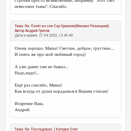
строчки просто великолепные, например "Этот свет
невесомее тьмы". Спасибо.
Тема:
Re: Полёт во сне
Сэр Хрюклик(Михаил Резницкий)
Автор
Андрей Грязов
Дата и время: 27.04.2002, 13:45:49
Очень хорошо, Миша! Светлое, доброе, грустное...
И опять же про мой любимый город!
А уже давно там не бывал...
Надо,надо!..
Ещё раз спасибо, Миша!
Как всегда от души порадовался Вашим стихам!
Искренне Ваш,
Андрей.
Тема:
Re: Последовал :)
Кетурко Олег