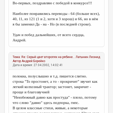
Во-первых, поздравляю с победой в конкурсе!!!
Наиболее понравились переводы - 64 (больше всех),
40, 11, из 121 (1 и 2, хотя и 3 хорош) и 66, но в нём
я бы заменил Да - на - Но (в последней строке).
Удач и побед дальнейших, от всего сердца,
Андрей.
Тема:
Re: Серый цвет второпях на рябине...
Латынин Леонид
Автор
Андрей Борейко
Дата и время: 27.04.2002, 14:02:41
полокна, полуслышно и т.д. пишется слитно.
строка "То простонет, а то - прокричит" звучит как
легкий колхозный трактор; застонет, закричит -
проще и благозвучней
"Неизбежный давно как простуда" - плохо, потому
что слово "давно" здесь подпорка, гипс.
В целом классные стихи, живые, а некоторые