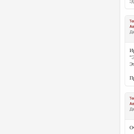
;)
Те
А
Да
И
"
Э
П
Те
А
Да
О