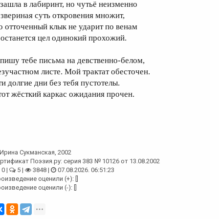
 зашла в лабиринт, но чутьё неизменно
 звериная суть откровения множит,
о отточенный клык не ударит по венам
 останется цел одинокий прохожий.
 пишу тебе письма на девственно-белом,
езучастном листе. Мой трактат обесточен.
ти долгие дни без тебя пустотелы.
тот жёсткий каркас ожидания прочен.
Ирина Сукманская
, 2002
ртификат Поэзия.ру: серия 383 № 10126 от 13.08.2002
0 |
5 |
3848 |
07.08.2026. 06:51:23
оизведение оценили (+): []
оизведение оценили (-): []