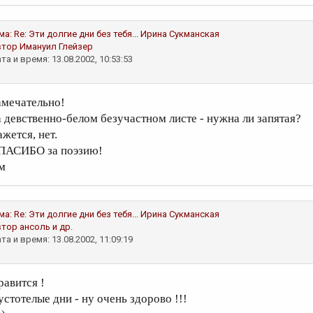
ма:
Re: Эти долгие дни без тебя...
Ирина Сукманская
втор
Имануил Глейзер
та и время: 13.08.2002, 10:53:53
амечательно!
а девственно-белом безучастном листе - нужна ли запятая?
жется, нет.
ПАСИБО за поэзию!
м
ма:
Re: Эти долгие дни без тебя...
Ирина Сукманская
втор
ансоль и др.
та и время: 13.08.2002, 11:09:19
равится !
устотелые дни - ну очень здорово !!!