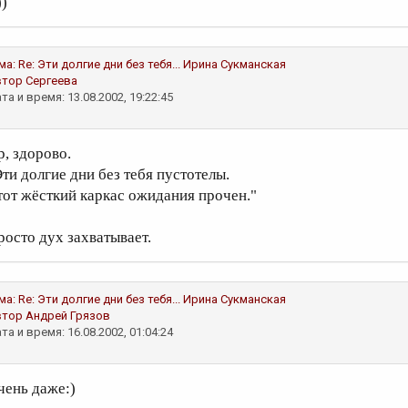
))
ма:
Re: Эти долгие дни без тебя...
Ирина Сукманская
втор
Сергеева
та и время: 13.08.2002, 19:22:45
р, здорово.
Эти долгие дни без тебя пустотелы.
тот жёсткий каркас ожидания прочен."
росто дух захватывает.
ма:
Re: Эти долгие дни без тебя...
Ирина Сукманская
втор
Андрей Грязов
та и время: 16.08.2002, 01:04:24
чень даже:)