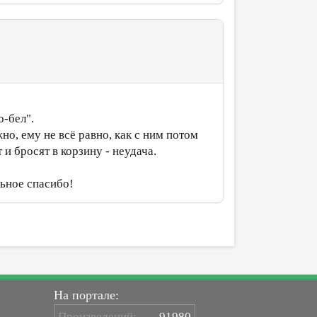
о-бел".
о, ему не всё равно, как с ним потом
 и бросят в корзину - неудача.
льное спасибо!
На портале:
Произведений:
91980