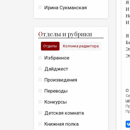
Я
Ирина Сукманская
И
Н
И
О
тделы и рубрики
Я
Б
Отделы
Колонка редактора
Э
Э
Избранное
Дайджест
Произведения
Переводы
Се
Конкурсы
Пр
Пр
Детская комната
Книжная полка