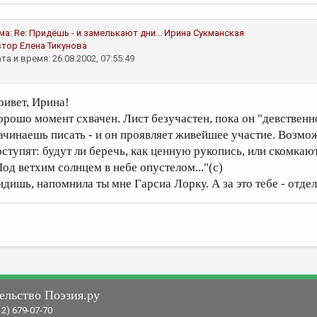
ма:
Re: Придёшь - и замелькают дни...
Ирина Сукманская
втор
Елена Тикунова
та и время: 26.08.2002, 07:55:49
ривет, Ирина!
орошо момент схвачен. Лист безучастен, пока он "девственн
ачинаешь писать - и он проявляет живейшее участие. Возможн
оступят: будут ли беречь, как ценную рукопись, или скомкают
Под ветхим солнцем в небе опустелом..."(с)
идишь, напомнила ты мне Гарсиа Лорку. А за это тебе - отде
ельство Поэзия.ру
12) 679-07-70