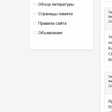
Обзор литературы
Те
Страницы памяти
А
Да
Правила сайта
Объявления
З
н
Ка
С
И
Те
А
Да
Н
П