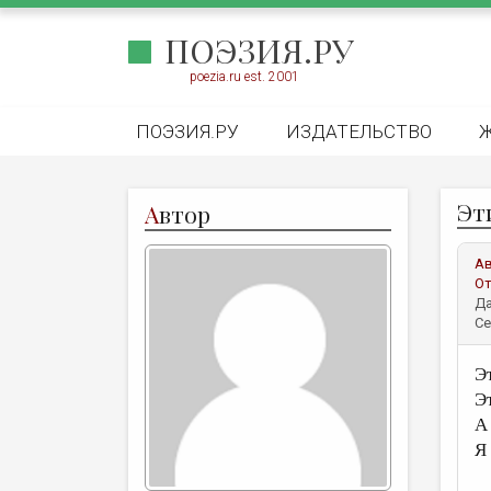
ПОЭЗИЯ.РУ
poezia.ru est. 2001
ПОЭЗИЯ.РУ
ИЗДАТЕЛЬСТВО
Эти
А
втор
А
От
Да
Се
Э
Э
А
Я