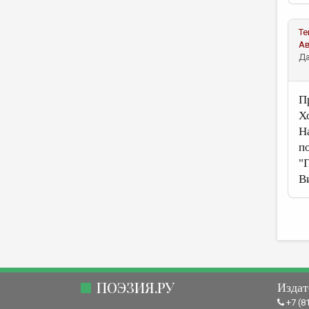
Те
А
Да
П
Х
Н
п
"
В
ПОЭЗИЯ.РУ
Издат
+7 (8