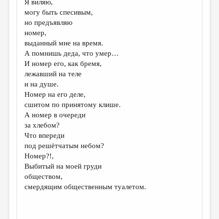
Я виляю,
могу быть спесивым,
ДАЙДЖЕСТ
но предъявляю
ПРОИЗВЕДЕНИЯ
номер,
выданный мне на время.
ПЕРЕВОДЫ
А помнишь деда, что умер…
И номер его, как бремя,
КОНКУРСЫ
лежавший на теле
ДЕТСКАЯ КОМНАТА
и на душе.
Номер на его деле,
КНИЖНАЯ ПОЛКА
сшитом по принятому клише.
А номер в очереди
ОБЗОР ЛИТЕРАТУРЫ
за хлебом?
СТРАНИЦЫ ПАМЯТИ
Что впереди
под решётчатым небом?
ОБЪЯВЛЕНИЯ
Номер?!,
Выбитый на моей груди
КОЛОНКА РЕДАКТОРА
обществом,
смердящим общественным туалетом.
РЕДКОЛЛЕГИЯ
ОТ РЕДАКЦИИ