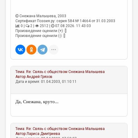
МАЛАЯ ПРОЗА
ЭССЕИСТИКА
Снежана Малышева
, 2003
Сертификат Поэзия.ру: серия 584 № 14664 от 31.03.2003
ЛИТЕРАТУРОВЕДЕНИЕ
0 |
2 |
2512 |
07.08.2026. 11:43:03
Произведение оценили (+): []
КУЛЬТУРОВЕДЕНИЕ
Произведение оценили (-): []
ПУБЛИЦИСТИКА
РЕЦЕНЗИРОВАНИЕ
ЦИКЛЫ ПУБЛИКАЦИЙ
Тема:
Re: Связь с обществом
Снежана Малышева
ТРЕДИАКОВСКИЙ
Автор
Андрей Грязов
Дата и время: 01.04.2003, 01:10:11
МЕДИА
ВКОНТАКТЕ
Да, Снежана, круто...
Тема:
Re: Связь с обществом
Снежана Малышева
Автор
Лариса Дмитриева