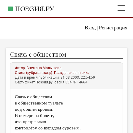
ПОЭЗИЯ.РУ
Вход
Регистрация
ГЛАВНОЕ МЕНЮ
|
ПОЭЗИЯ.РУ
ИЗДАТЕЛЬСТВО
Связь с обществом
ЖАНРЫ
АВТОРЫ
Автор:
Снежана Малышева
Отдел (рубрика, жанр):
Гражданская лирика
КОММЕНТАРИИ
Дата и время публикации: 31.03.2003, 22:54:59
Сертификат Поэзия.ру: серия 584 № 14664
ЛИТСАЛОН
Связь с обществом
НОВОСТИ
в общественном туалете
ПРАВИЛА САЙТА
под общим кровом.
В номере на билете,
что предъявляю
ОТДЕЛЫ И РУБРИКИ
контролёру со взглядом суровым.
ИЗБРАННОЕ