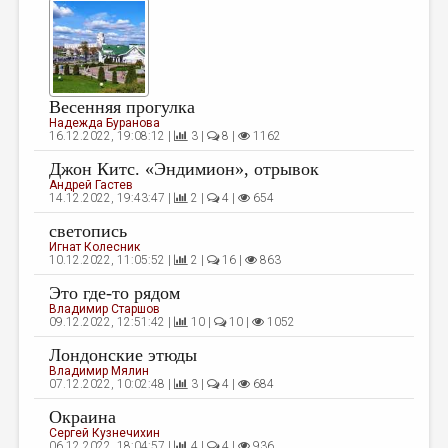
МАЛАЯ ПРОЗА
ЭССЕИСТИКА
ЛИТЕРАТУРОВЕДЕНИЕ
Весенняя прогулка
КУЛЬТУРОВЕДЕНИЕ
Надежда Буранова
16.12.2022, 19:08:12 |
3 |
8 |
1162
ПУБЛИЦИСТИКА
Джон Китс. «Эндимион», отрывок
РЕЦЕНЗИРОВАНИЕ
Андрей Гастев
14.12.2022, 19:43:47 |
2 |
4 |
654
ЦИКЛЫ ПУБЛИКАЦИЙ
светопись
Игнат Колесник
ТРЕДИАКОВСКИЙ
10.12.2022, 11:05:52 |
2 |
16 |
863
МЕДИА
Это где-то рядом
Владимир Старшов
ВКОНТАКТЕ
09.12.2022, 12:51:42 |
10 |
10 |
1052
Лондонские этюды
Владимир Мялин
07.12.2022, 10:02:48 |
3 |
4 |
684
Окраина
Сергей Кузнечихин
06.12.2022, 18:04:57 |
4 |
4 |
936