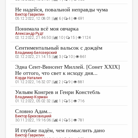
Не надейся, повальной неправды чума
Виктор Гаврилин
05.12.2022, 12:08:01 |
6 |
4 |
691
Понимала всё моя овчарка
Александр Рудт
02.12.2022, 21:46:50 |
10 |
15 |
1124
Сентиментальный вальсок с дождём
Владимир Белозерский
02.12.2022, 21:14:15 |
3 |
10 |
861
Эдна Сент-Винсент Миллей. [Сонет XXIX]
Не оттого, что свет к исходу дня...
Корди Наталия
01.12.2022, 16:32:07 |
2 |
9 |
881
Уильям Конгрев и Генри Констебль
Владимир Корман
01.12.2022, 05:02:32 |
1 |
5 |
716
Словно Адам...
Виктор Брюховецкий
30.11.2022, 19:16:06 |
4 |
5 |
781
И глубже падём, чем помыслить дано
Виктор Гаврилин