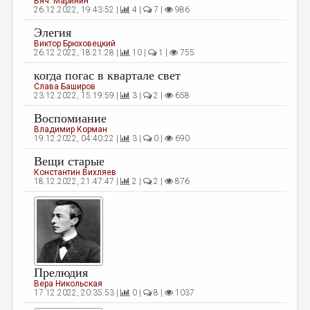
Вяч. Маринин
26.12.2022, 19:43:52 |
4 |
7 |
986
ДАЙДЖЕСТ
Элегия
ПРОИЗВЕДЕНИЯ
Виктор Брюховецкий
26.12.2022, 18:21:28 |
10 |
1 |
755
ПЕРЕВОДЫ
когда погас в квартале свет
Слава Баширов
КОНКУРСЫ
23.12.2022, 15:19:59 |
3 |
2 |
658
ДЕТСКАЯ КОМНАТА
Воспомиание
Владимир Корман
19.12.2022, 04:40:22 |
3 |
0 |
690
КНИЖНАЯ ПОЛКА
Вещи старые
ОБЗОР ЛИТЕРАТУРЫ
Константин Вихляев
18.12.2022, 21:47:47 |
2 |
2 |
876
СТРАНИЦЫ ПАМЯТИ
ОБЪЯВЛЕНИЯ
КОЛОНКА РЕДАКТОРА
РЕДКОЛЛЕГИЯ
Прелюдия
Вера Никольская
ОТ РЕДАКЦИИ
17.12.2022, 20:35:53 |
0 |
8 |
1037