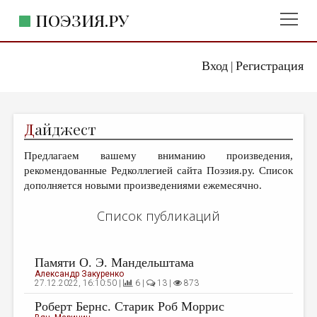
ПОЭЗИЯ.РУ
Вход
Регистрация
ГЛАВНОЕ МЕНЮ
|
ПОЭЗИЯ.РУ
ИЗДАТЕЛЬСТВО
Д
айджест
ЖАНРЫ
Предлагаем вашему вниманию произведения,
АВТОРЫ
рекомендованные Редколлегией сайта Поэзия.ру. Список
КОММЕНТАРИИ
дополняется новыми произведениями ежемесячно.
ЛИТСАЛОН
Список публикаций
НОВОСТИ
ПРАВИЛА САЙТА
Памяти О. Э. Мандельштама
Александр Закуренко
27.12.2022, 16:10:50 |
6 |
13 |
873
ОТДЕЛЫ И РУБРИКИ
Роберт Бернс. Старик Роб Моррис
ИЗБРАННОЕ