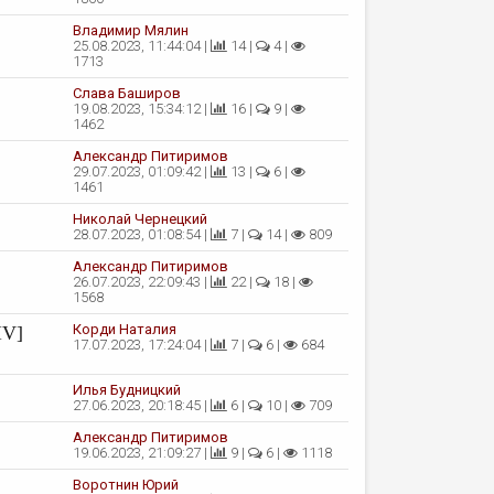
Владимир Мялин
25.08.2023, 11:44:04 |
14 |
4 |
1713
Слава Баширов
19.08.2023, 15:34:12 |
16 |
9 |
1462
Александр Питиримов
29.07.2023, 01:09:42 |
13 |
6 |
1461
Николай Чернецкий
28.07.2023, 01:08:54 |
7 |
14 |
809
Александр Питиримов
26.07.2023, 22:09:43 |
22 |
18 |
1568
Корди Наталия
IV]
17.07.2023, 17:24:04 |
7 |
6 |
684
Илья Будницкий
27.06.2023, 20:18:45 |
6 |
10 |
709
Александр Питиримов
19.06.2023, 21:09:27 |
9 |
6 |
1118
Воротнин Юрий