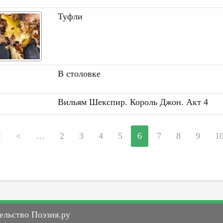
Туфли
В столовке
Вильям Шекспир. Король Джон. Акт 4
<
<
…
2
3
4
5
6
7
8
9
1
ельство Поэзия.ру