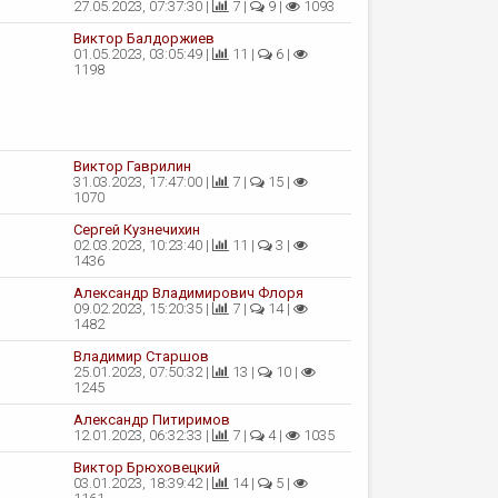
27.05.2023, 07:37:30 |
7 |
9 |
1093
Виктор Балдоржиев
01.05.2023, 03:05:49 |
11 |
6 |
1198
Виктор Гаврилин
31.03.2023, 17:47:00 |
7 |
15 |
1070
Сергей Кузнечихин
02.03.2023, 10:23:40 |
11 |
3 |
1436
Александр Владимирович Флоря
09.02.2023, 15:20:35 |
7 |
14 |
1482
Владимир Старшов
25.01.2023, 07:50:32 |
13 |
10 |
1245
Александр Питиримов
12.01.2023, 06:32:33 |
7 |
4 |
1035
Виктор Брюховецкий
03.01.2023, 18:39:42 |
14 |
5 |