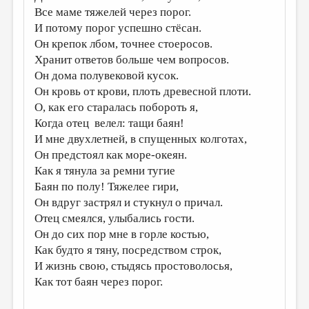
Все маме тяжелей через порог.
ДАЙДЖЕСТ
И потому порог успешно стёсан.
Он крепок лбом, точнее стоеросов.
ПРОИЗВЕДЕНИЯ
Хранит ответов больше чем вопросов.
ПЕРЕВОДЫ
Он дома полувековой кусок.
Он кровь от крови, плоть древесной плоти.
КОНКУРСЫ
О, как его старалась побороть я,
ДЕТСКАЯ КОМНАТА
Когда отец велел: тащи баян!
И мне двухлетней, в спущенных колготах,
КНИЖНАЯ ПОЛКА
Он предстоял как море-океян.
ОБЗОР ЛИТЕРАТУРЫ
Как я тянула за ремни тугие
Баян по полу! Тяжелее гири,
СТРАНИЦЫ ПАМЯТИ
Он вдруг застрял и стукнул о причал.
ОБЪЯВЛЕНИЯ
Отец смеялся, улыбались гости.
Он до сих пор мне в горле костью,
КОЛОНКА РЕДАКТОРА
Как будто я тяну, посредством строк,
РЕДКОЛЛЕГИЯ
И жизнь свою, стыдясь простоволосья,
Как тот баян через порог.
ОТ РЕДАКЦИИ