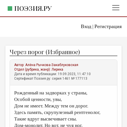
ПОЭЗИЯ.РУ
Вход
Регистрация
ГЛАВНОЕ МЕНЮ
|
ПОЭЗИЯ.РУ
ИЗДАТЕЛЬСТВО
Через порог (Избранное)
ЖАНРЫ
АВТОРЫ
Автор:
Алёна Рычкова-Закаблуковская
Отдел (рубрика, жанр):
Лирика
КОММЕНТАРИИ
Дата и время публикации: 19.09.2023, 11:47:10
Сертификат Поэзия.ру: серия 1461 № 177113
ЛИТСАЛОН
Рожденный на задворках у страны,
НОВОСТИ
Особой ценности, увы,
ПРАВИЛА САЙТА
Дом не имеет. Между тем он дорог.
Здесь память, скрупулезный рентгенолог,
ОТДЕЛЫ И РУБРИКИ
Такие вдруг высвечивает сны.
ИЗБРАННОЕ
Дом-монолит. Но вот, не чуя ног,