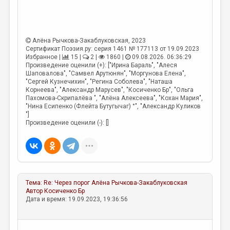
МАЛАЯ ПРОЗА
ЭССЕИСТИКА
ЛИТЕРАТУРОВЕДЕНИЕ
Алёна Рычкова-Закаблуковская
, 2023
Сертификат Поэзия.ру: серия 1461 № 177113 от 19.09.2023
КУЛЬТУРОВЕДЕНИЕ
Избранное |
15 |
2 |
1860 |
09.08.2026. 06:36:29
Произведение оценили (+): ["Ирина Бараль", "Алеся
Шаповалова", "Самвел Арутюнян", "Моргунова Елена",
ПУБЛИЦИСТИКА
"Сергей Кузнечихин", "Регина Соболева", "Наташа
Корнеева", "Александр Марусев", "Косиченко Бр", "Ольга
РЕЦЕНЗИРОВАНИЕ
Пахомова-Скрипалёва ", "Алёна Алексеева", "Кохан Мария",
"Нина Есипенко (Флейта Бутугычаг) °", "Александр Куликов
ЦИКЛЫ ПУБЛИКАЦИЙ
"]
Произведение оценили (-): []
ТРЕДИАКОВСКИЙ
МЕДИА
ВКОНТАКТЕ
Тема:
Re: Через порог
Алёна Рычкова-Закаблуковская
Автор
Косиченко Бр
Дата и время: 19.09.2023, 19:36:56