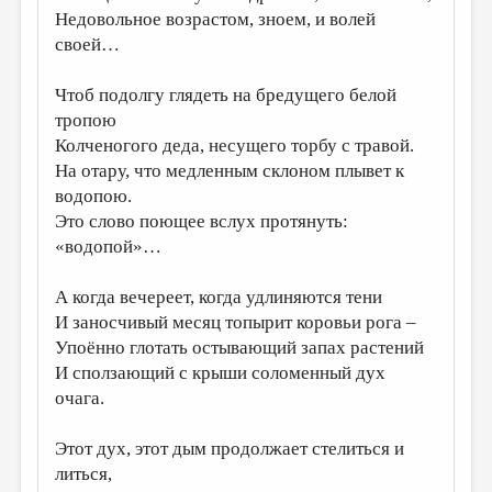
Недовольное возрастом, зноем, и волей
ДАЙДЖЕСТ
своей…
ПРОИЗВЕДЕНИЯ
Чтоб подолгу глядеть на бредущего белой
ПЕРЕВОДЫ
тропою
Колченогого деда, несущего торбу с травой.
КОНКУРСЫ
На отару, что медленным склоном плывет к
ДЕТСКАЯ КОМНАТА
водопою.
Это слово поющее вслух протянуть:
КНИЖНАЯ ПОЛКА
«водопой»…
ОБЗОР ЛИТЕРАТУРЫ
А когда вечереет, когда удлиняются тени
СТРАНИЦЫ ПАМЯТИ
И заносчивый месяц топырит коровьи рога –
ОБЪЯВЛЕНИЯ
Упоённо глотать остывающий запах растений
И сползающий с крыши соломенный дух
КОЛОНКА РЕДАКТОРА
очага.
РЕДКОЛЛЕГИЯ
Этот дух, этот дым продолжает стелиться и
ОТ РЕДАКЦИИ
литься,