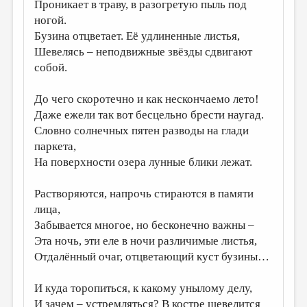
МАЛАЯ ПРОЗА
Проникает в траву, в разогретую пыль под
ногой.
ЭССЕИСТИКА
Бузина отцветает. Её удлиненные листья,
Шевелясь – неподвижные звёзды сдвигают
ЛИТЕРАТУРОВЕДЕНИЕ
собой.
КУЛЬТУРОВЕДЕНИЕ
До чего скоротечно и как нескончаемо лето!
ПУБЛИЦИСТИКА
Даже ежели так вот бесцельно брести наугад.
РЕЦЕНЗИРОВАНИЕ
Словно солнечных пятен разводы на глади
паркета,
ЦИКЛЫ ПУБЛИКАЦИЙ
На поверхности озера лунные блики лежат.
ТРЕДИАКОВСКИЙ
Растворяются, напрочь стираются в памяти
МЕДИА
лица,
ВКОНТАКТЕ
Забывается многое, но бесконечно важны –
Эта ночь, эти еле в ночи различимые листья,
Отдалённый очаг, отцветающий куст бузины…
И куда торопиться, к какому унылому делу,
И зачем – устремляться? В костре шевелится