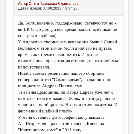
Автор
Ольга Пахомова-Скрипалёва
Дата и время: 07.08.2023, 18:34:28
Да, Коля, конечно, поддерживаю, сетевую точно -
во ВК (в фб доступ все время падает, всё никак не
снесу там свой акк).
У Андрея на творческом вечере мы были с Сашей
Воловиком этой зимой (если я ничего не путаю,
время так стремительно летит). И это не
единственная презентация его книг, на которой мы
присутствовали.
Незабываема презентация нашего сборника
(теперь раритет) "Самое время", созданного по
инициативе Андрея. Поклон ему.
Ни Гены Ермошина, ни Игоря Царева уже нет с
нами, светлая им память. Жаль, мы тогда раньше
ушли и не пообщались. Но твои стихи памятны. И
фирменный шейный платок.
У меня остались фотографии, могу выслать.
А с Игорем еще раз встретились в Киеве на
"Каштановом доме" в 2011 году...