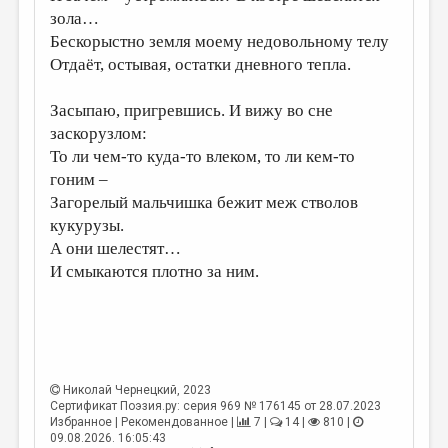
зола…
Бескорыстно земля моему недовольному телу
Отдаёт, остывая, остатки дневного тепла.
Засыпаю, пригревшись. И вижу во сне
заскорузлом:
То ли чем-то куда-то влеком, то ли кем-то
гоним –
Загорелый мальчишка бежит меж стволов
кукурузы.
А они шелестят…
И смыкаются плотно за ним.
Николай Чернецкий
, 2023
Сертификат Поэзия.ру: серия 969 № 176145 от 28.07.2023
Избранное | Рекомендованное |
7 |
14 |
810 |
09.08.2026. 16:05:43