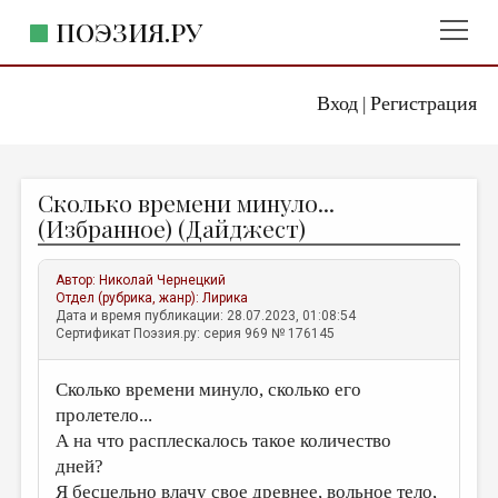
ПОЭЗИЯ.РУ
Вход
Регистрация
ГЛАВНОЕ МЕНЮ
|
ПОЭЗИЯ.РУ
ИЗДАТЕЛЬСТВО
Сколько времени минуло...
ЖАНРЫ
(Избранное) (Дайджест)
АВТОРЫ
Автор:
Николай Чернецкий
КОММЕНТАРИИ
Отдел (рубрика, жанр):
Лирика
Дата и время публикации: 28.07.2023, 01:08:54
ЛИТСАЛОН
Сертификат Поэзия.ру: серия 969 № 176145
НОВОСТИ
Сколько времени минуло, сколько его
ПРАВИЛА САЙТА
пролетело...
А на что расплескалось такое количество
ОТДЕЛЫ И РУБРИКИ
дней?
ИЗБРАННОЕ
Я бесцельно влачу свое древнее, вольное тело,