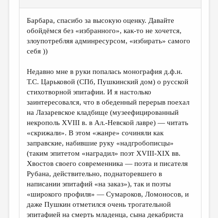
Барбара, спасибо за высокую оценку. Давайте
обойдёмся без «избранного», как-то не хочется,
злоупотребляя админресурсом, «избирать» самого
себя ))
Недавно мне в руки попалась монография д.ф.н.
Т.С. Царьковой (СПб, Пушкинский дом) о русской
стихотворной эпитафии. И я настолько
заинтересовался, что в обеденный перерыв поехал
на Лазаревское кладбище (музеефицированный
некрополь XVIII в. в Ал.-Невской лавре) — читать
«скрижали». В этом «жанре» сочиняли как
заправские, набившие руку «надгробописцы»
(таким эпитетом «наградил» поэт XVIII-XIX вв.
Хвостов своего современника — поэта и писателя
Рубана, действительно, поднаторевшего в
написании эпитафий «на заказ»), так и поэты
«широкого профиля» — Сумароков, Ломоносов, и
даже Пушкин отметился очень трогательной
эпитафией на смерть младенца, сына декабриста