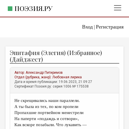
ПОЭЗИЯ.РУ
Вход
Регистрация
ГЛАВНОЕ МЕНЮ
|
ПОЭЗИЯ.РУ
ИЗДАТЕЛЬСТВО
Эпитафия (Элегия) (Избранное)
ЖАНРЫ
(Дайджест)
АВТОРЫ
Автор:
Александр Питиримов
КОММЕНТАРИИ
Отдел (рубрика, жанр):
Любовная лирика
Дата и время публикации: 19.06.2023, 21:09:27
ЛИТСАЛОН
Сертификат Поэзия.ру: серия 1006 № 175538
НОВОСТИ
Не скрещивались наши параллели.
ПРАВИЛА САЙТА
А ты была из тех, по ком пропели
Пропахшие портвейном менестрели
ОТДЕЛЫ И РУБРИКИ
На паперти «подаждь и сотвори»,
Как вскоре позабыли. Что лукавить —
ИЗБРАННОЕ