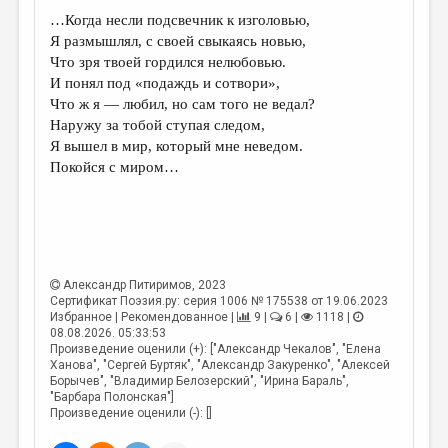
МАЛАЯ ПРОЗА
…Когда несли подсвечник к изголовью,
ЭССЕИСТИКА
Я размышлял, с своей свыкаясь новью,
Что зря твоей гордился нелюбовью.
ЛИТЕРАТУРОВЕДЕНИЕ
И понял под «подаждь и сотвори»,
Что ж я — любил, но сам того не ведал?
КУЛЬТУРОВЕДЕНИЕ
Наружу за тобой ступая следом,
ПУБЛИЦИСТИКА
Я вышел в мир, который мне неведом.
Покойся с миром…
РЕЦЕНЗИРОВАНИЕ
ЦИКЛЫ ПУБЛИКАЦИЙ
ТРЕДИАКОВСКИЙ
МЕДИА
Александр Питиримов
, 2023
Сертификат Поэзия.ру: серия 1006 № 175538 от 19.06.2023
Избранное | Рекомендованное |
9 |
6 |
1118 |
ВКОНТАКТЕ
08.08.2026. 05:33:53
Произведение оценили (+): ["Александр Чекалов", "Елена
Ханова", "Сергей Буртяк", "Александр Закуренко", "Алексей
Борычев", "Владимир Белозерский", "Ирина Бараль",
"Барбара Полонская"]
Произведение оценили (-): []