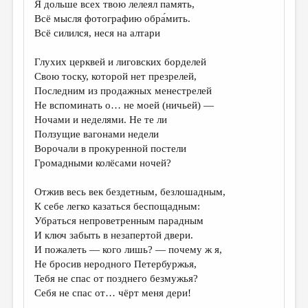
Я дольше всех твою лелеял память,
Всё мысля фотографию обра́мить.
ДАЙДЖЕСТ
Всё силился, неся на алтари
ПРОИЗВЕДЕНИЯ
Глухих церквей и лиговских борделей
ПЕРЕВОДЫ
Свою тоску, которой нет презрелей,
Последним из продажных менестрелей
КОНКУРСЫ
Не вспоминать о… не моей (ничьей) —
ДЕТСКАЯ КОМНАТА
Ночами и неделями. Не те ли
Ползущие вагонами недели
КНИЖНАЯ ПОЛКА
Ворочали в прокуренной постели
Громадными колёсами ночей?
ОБЗОР ЛИТЕРАТУРЫ
СТРАНИЦЫ ПАМЯТИ
Отжив весь век бездетным, безлошадным,
К себе легко казаться беспощадным:
ОБЪЯВЛЕНИЯ
Убраться непроветренным парадным
И ключ забыть в незапертой двери.
КОЛОНКА РЕДАКТОРА
И пожалеть — кого лишь? — почему ж я,
РЕДКОЛЛЕГИЯ
Не бросив неродного Петербуржья,
Тебя не спас от позднего безмужья?
ОТ РЕДАКЦИИ
Себя не спас от… чёрт меня дери!