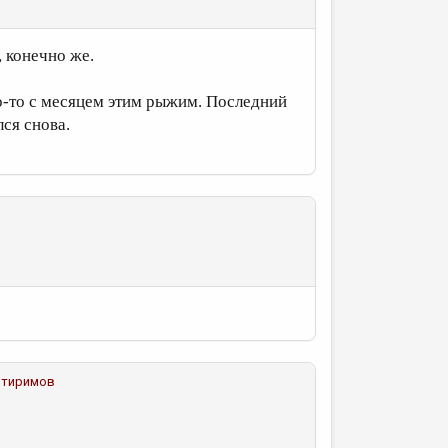
, конечно же.
то-то с месяцем этим рыжим. Последний
лся снова.
итиримов