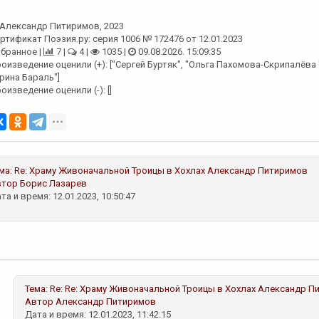
Александр Питиримов
, 2023
ртификат Поэзия.ру: серия 1006 № 172476 от 12.01.2023
бранное |
7 |
4 |
1035 |
09.08.2026. 15:09:35
оизведение оценили (+): ["Сергей Буртяк", "Ольга Пахомова-Скрипалёва 
рина Бараль"]
оизведение оценили (-): []
ма:
Re: Храму Живоначальной Троицы в Хохлах
Александр Питиримов
втор
Борис Лазарев
та и время: 12.01.2023, 10:50:47
Тема:
Re: Re: Храму Живоначальной Троицы в Хохлах
Александр П
Автор
Александр Питиримов
Дата и время: 12.01.2023, 11:42:15