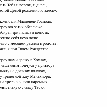
ать Тебя и вовеки, и днесь,
истой Девой рожденного здесь».
 колыбели Младенец-Господь.
ереулок затих обезлюже.
обирая три пальца в щепоть,
сеняю себя неуклюже.
удто с месяцем рыжим в родстве,
оже, я при Твоем Рождестве.
ереулками грежу в Хохлах,
глашенным топчусь у притвора,
амятуя о древних волхвах,
 у трапезной жду Мельхиора,
 на третью в ночи паремью —
олыбельную слышу Твою.