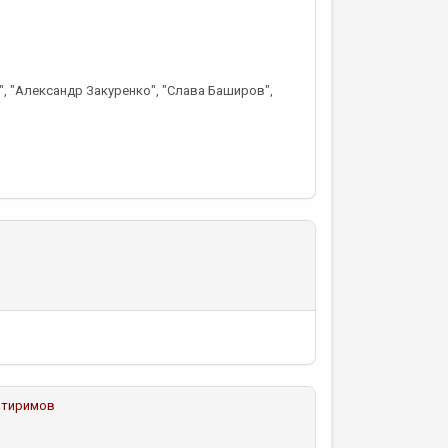
", "Александр Закуренко", "Слава Баширов",
итиримов