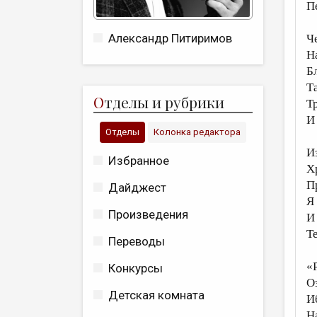
П
Александр Питиримов
Ч
Н
Б
Т
О
тделы и рубрики
Т
И
Отделы
Колонка редактора
И
Избранное
Х
П
Дайджест
Я
Произведения
И
Те
Переводы
«
Конкурсы
О
Детская комната
И
Н