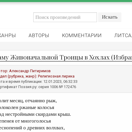
ЖАНРЫ
АВТОРЫ
КОММЕНТАРИИ
ЛИТСА
аму Живоначальной Троицы в Хохлах (Избра
втор:
Александр Питиримов
дел (рубрика, жанр):
Религиозная лирика
та и время публикации: 12.01.2023, 06:32:33
ртификат Поэзия.ру: серия 1006 № 172476
олит месяц, отчаянно рыж,
олоколен ржаные колосья
ад нестройными скирдами крыш.
епенея от многоголосья
еснопений о древних волхвах,