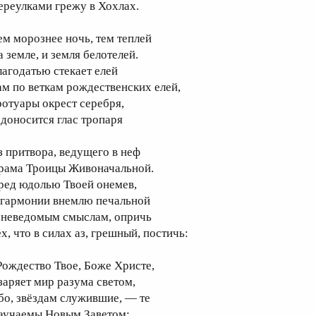
ереулками грежу в Хохлах.
ем морознее ночь, тем теплей
а земле, и земля белотелей.
лагодатью стекает елей
ам по веткам рождественских елей,
ротуары окрест серебря,
 доносится глас тропаря
з притвора, ведущего в неф
рама Троицы Живоначальной.
ред юдолью Твоей онемев,
 гармонии внемлю печальной
 неведомым смыслам, опричь
х, что в силах аз, грешный, постичь:
Рождество Твое, Боже Христе,
заряет мир разума светом,
бо, звёздам служившие, — те
аучаемы Новым Заветом: