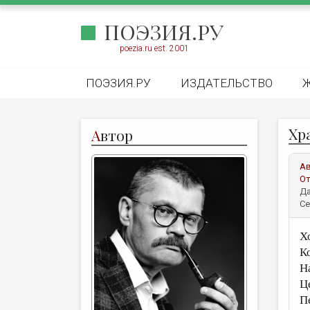
ПОЭЗИЯ.РУ
poezia.ru est. 2001
ПОЭЗИЯ.РУ
ИЗДАТЕЛЬСТВО
Хр
А
втор
А
От
Да
Се
Х
К
Н
Ц
П