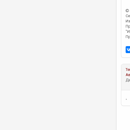
Се
Из
Пр
"И
Пр
Те
А
Да
.