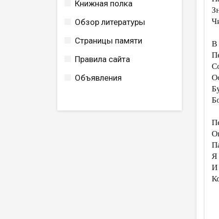
Книжная полка
Зн
Ч
Обзор литературы
Страницы памяти
В
П
Правила сайта
С
Объявления
О
Б
Б
П
О
П
Я
И
К