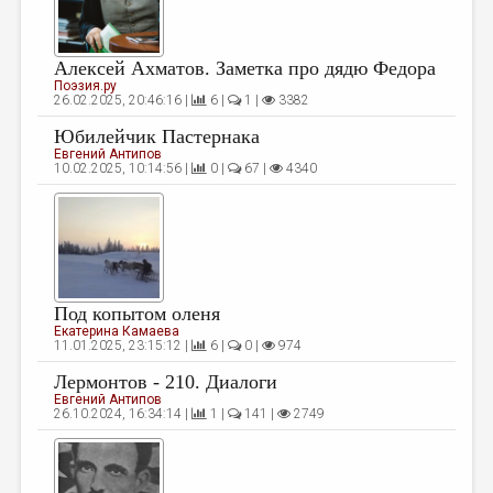
МАЛАЯ ПРОЗА
ЭССЕИСТИКА
Алексей Ахматов. Заметка про дядю Федора
ЛИТЕРАТУРОВЕДЕНИЕ
Поэзия.ру
26.02.2025, 20:46:16 |
6 |
1 |
3382
КУЛЬТУРОВЕДЕНИЕ
Юбилейчик Пастернака
Евгений Антипов
ПУБЛИЦИСТИКА
10.02.2025, 10:14:56 |
0 |
67 |
4340
РЕЦЕНЗИРОВАНИЕ
ЦИКЛЫ ПУБЛИКАЦИЙ
ТРЕДИАКОВСКИЙ
Под копытом оленя
МЕДИА
Екатерина Камаева
11.01.2025, 23:15:12 |
6 |
0 |
974
ВКОНТАКТЕ
Лермонтов - 210. Диалоги
Евгений Антипов
26.10.2024, 16:34:14 |
1 |
141 |
2749