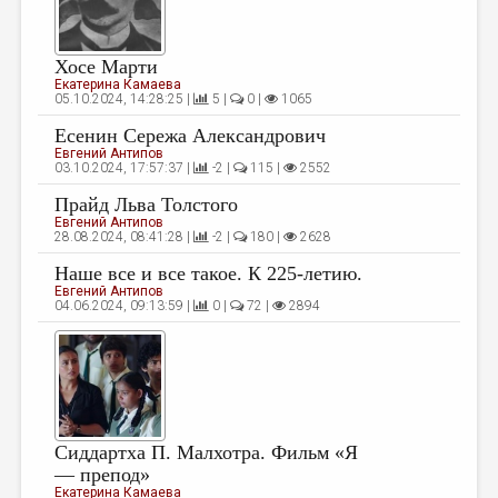
Хосе Марти
Екатерина Камаева
05.10.2024, 14:28:25 |
5 |
0 |
1065
Есенин Сережа Александрович
Евгений Антипов
03.10.2024, 17:57:37 |
-2 |
115 |
2552
Прайд Льва Толстого
Евгений Антипов
28.08.2024, 08:41:28 |
-2 |
180 |
2628
Наше все и все такое. К 225-летию.
Евгений Антипов
04.06.2024, 09:13:59 |
0 |
72 |
2894
Сиддартха П. Малхотра. Фильм «Я
— препод»
Екатерина Камаева