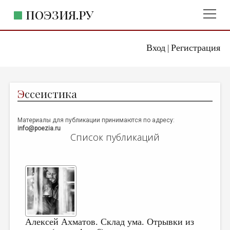
ПОЭЗИЯ.РУ
Вход
Регистрация
ГЛАВНОЕ МЕНЮ
|
ПОЭЗИЯ.РУ
ИЗДАТЕЛЬСТВО
Э
ссеистика
ЖАНРЫ
АВТОРЫ
Материалы для публикации принимаются по адресу:
info@poezia.ru
КОММЕНТАРИИ
Список публикаций
ЛИТСАЛОН
НОВОСТИ
ПРАВИЛА САЙТА
ОТДЕЛЫ И РУБРИКИ
Алексей Ахматов. Склад ума. Отрывки из
ИЗБРАННОЕ