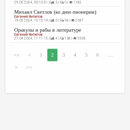
29.05.2024, 00:10:51 |
3 |
0 |
1182
Михаил Светлов (ко дню пионерии)
Евгений Антипов
19.05.2024, 15:15:19 |
0 |
34 |
2347
Оракулы и рабы в литературе
Евгений Антипов
27.04.2024, 11:11:15 |
4 |
138 |
2935
<<
<
1
2
3
4
5
6
…
>
>>