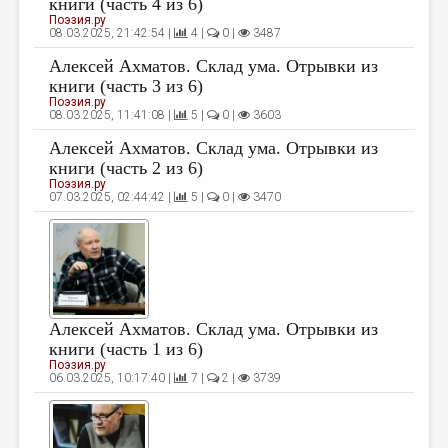
книги (часть 4 из 6)
Поэзия.ру
ДАЙДЖЕСТ
08.03.2025, 21:42:54 |
4 |
0 |
3487
ПРОИЗВЕДЕНИЯ
Алексей Ахматов. Склад ума. Отрывки из
книги (часть 3 из 6)
ПЕРЕВОДЫ
Поэзия.ру
08.03.2025, 11:41:08 |
5 |
0 |
3603
КОНКУРСЫ
Алексей Ахматов. Склад ума. Отрывки из
книги (часть 2 из 6)
ДЕТСКАЯ КОМНАТА
Поэзия.ру
07.03.2025, 02:44:42 |
5 |
0 |
3470
КНИЖНАЯ ПОЛКА
ОБЗОР ЛИТЕРАТУРЫ
СТРАНИЦЫ ПАМЯТИ
ОБЪЯВЛЕНИЯ
Алексей Ахматов. Склад ума. Отрывки из
книги (часть 1 из 6)
КОЛОНКА РЕДАКТОРА
Поэзия.ру
06.03.2025, 10:17:40 |
7 |
2 |
3739
РЕДКОЛЛЕГИЯ
ОТ РЕДАКЦИИ