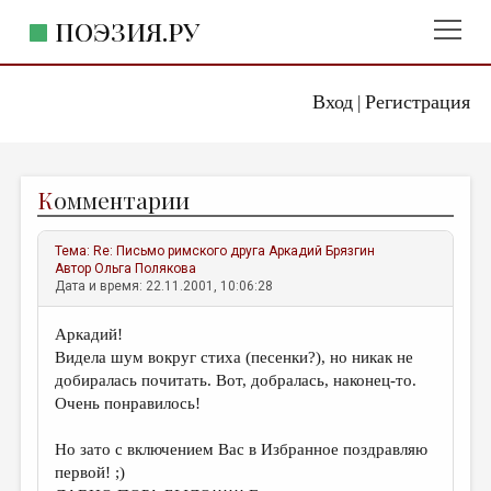
ПОЭЗИЯ.РУ
Вход
Регистрация
ГЛАВНОЕ МЕНЮ
|
ПОЭЗИЯ.РУ
ИЗДАТЕЛЬСТВО
К
омментарии
ЖАНРЫ
АВТОРЫ
Тема:
Re: Письмо римского друга
Аркадий Брязгин
Автор
Ольга Полякова
КОММЕНТАРИИ
Дата и время: 22.11.2001, 10:06:28
ЛИТСАЛОН
Аркадий!
Видела шум вокруг стиха (песенки?), но никак не
НОВОСТИ
добиралась почитать. Вот, добралась, наконец-то.
ПРАВИЛА САЙТА
Очень понравилось!
Но зато с включением Вас в Избранное поздравляю
ОТДЕЛЫ И РУБРИКИ
первой! ;)
ИЗБРАННОЕ