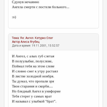
Сдунув нечаянно
Ангела смерти с постели больного...
:о)
Тема:
Re: Ангел.
Кетурко Олег
Автор
Алиса Ягубец
Дата и время: 19.11.2001, 15:52:57
И Ангел, с алых губ слетая
В полуулыбке, полуслове,
Поймал тебя на этом слове
И словно снег к утру растаял
В листве холодной ноября.
Ты думал, что пропали зря
Твои старания и скорби....
Но бледный Ангел в униформе
Тебя стерег у самых врат
И называл с улыбкой "брат".