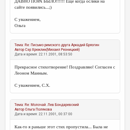
ДАВНО ПОРА БЫЛО!!!!!! Еще когда ослики на
сайте появились...;)
ДАЙДЖЕСТ
ПРОИЗВЕДЕНИЯ
С уважением,
Ольга
ПЕРЕВОДЫ
КОНКУРСЫ
Тема:
Re: Письмо римского друга
Аркадий Брязгин
ДЕТСКАЯ КОМНАТА
Автор
Сэр Хрюклик(Михаил Резницкий)
Дата и время: 22.11.2001, 08:53:50
КНИЖНАЯ ПОЛКА
Прекрасное стихотворение! Поздравляю! Согласен с
ОБЗОР ЛИТЕРАТУРЫ
Леоном Маиным.
СТРАНИЦЫ ПАМЯТИ
С уважением, С.Х.
ОБЪЯВЛЕНИЯ
КОЛОНКА РЕДАКТОРА
Тема:
Re: Молочай.
Лев Бондаревский
Автор
Ольга Полякова
РЕДКОЛЛЕГИЯ
Дата и время: 22.11.2001, 00:37:00
ОТ РЕДАКЦИИ
Как-то я раньше этот стих пропустила... Была не