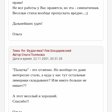
МАЛАЯ ПРОЗА
права!
Не все работы у Вас нравятся, но эта - симпатичная.
ЭССЕИСТИКА
Веселые стихи вообще пропускать вредно...;)
ЛИТЕРАТУРОВЕДЕНИЕ
Дальнейших удач!
КУЛЬТУРОВЕДЕНИЕ
Ольга
ПУБЛИЦИСТИКА
РЕЦЕНЗИРОВАНИЕ
Тема:
Re: Фудзи-яма?
Лев Бондаревский
ЦИКЛЫ ПУБЛИКАЦИЙ
Автор
Ольга Полякова
Дата и время: 22.11.2001, 00:31:28
ТРЕДИАКОВСКИЙ
"Палатка" - это отлично. Но вообще-то даже
МЕДИА
интересно стало, а куда у нас тут остальные
ВКОНТАКТЕ
лимерики складывают? Или никто больше не
пишет??
А этот веселый и хороший.
Спасибо!!
Ольга