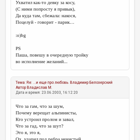
Ухватил как-то девку за косу,
(С ними попросту я привык),
Да куда там, сбежала: накося,
Поцелуй - говорит - парик…
:о)bg
PS
Паша, повешу в очередную тройку
во исполнение желаний...
Тема:
Re: ...и еще про любовь.
Владимир Белозерский
Автор
Владислав М.
Дата и время: 23.06.2003, 16:12:20
Что за гам, что за шум,
Почему верещат альпинисты,
Кто устроил пролом и завал,
Что за гад, что за шут?
Это я, это я,
Ох, ударил под ребра нечистый,