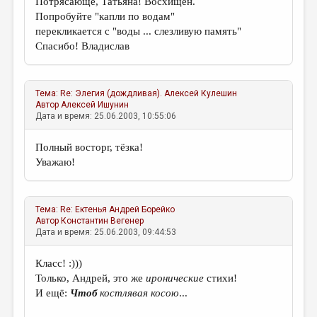
Потрясающе, Татьяна! Восхищен.
Попробуйте "капли по водам"
перекликается с "воды ... слезливую память"
Спасибо! Владислав
Тема:
Re: Элегия (дождливая).
Алексей Кулешин
Автор
Алексей Ишунин
Дата и время: 25.06.2003, 10:55:06
Полный восторг, тёзка!
Уважаю!
Тема:
Re: Ектенья
Андрей Борейко
Автор
Константин Вегенер
Дата и время: 25.06.2003, 09:44:53
Класс! :)))
Только, Андрей, это же
иронические
стихи!
И ещё:
Чтоб
костлявая косою
...