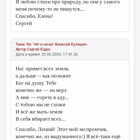
Я люблю стихи про природу, но они у самого
меня почему-то не пишутся....
ДАЙДЖЕСТ
Спасибо, Елена!
ПРОИЗВЕДЕНИЯ
Сергей
ПЕРЕВОДЫ
КОНКУРСЫ
Тема:
Re: Чёт и нечет
Алексей Кулешин
Автор
Сергей Юдин
ДЕТСКАЯ КОМНАТА
Дата и время: 25.06.2003, 17:41:26
КНИЖНАЯ ПОЛКА
Нас примет всех земля,
ОБЗОР ЛИТЕРАТУРЫ
а дальше -- как положит
Бог нá душу. Тебе
СТРАНИЦЫ ПАМЯТИ
конечно же — на верх
ОБЪЯВЛЕНИЯ
А мне — гореть в аду...
С тобою мы не схожи
КОЛОНКА РЕДАКТОРА
И всё же мать-земля
В себя вбирает всех...
РЕДКОЛЛЕГИЯ
Спасибо, Леший! Этот мой экспромчик,
ОТ РЕДАКЦИИ
конечно же, из выдуманного:) Я всё-таки ещё