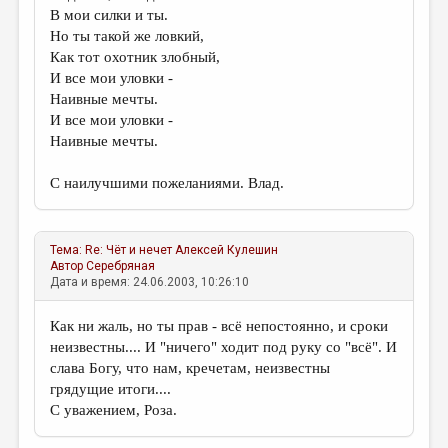
В мои силки и ты.
Но ты такой же ловкий,
Как тот охотник злобный,
И все мои уловки -
Наивные мечты.
И все мои уловки -
Наивные мечты.
С наилучшими пожеланиями. Влад.
Тема:
Re: Чёт и нечет
Алексей Кулешин
Автор
Серебряная
Дата и время: 24.06.2003, 10:26:10
Как ни жаль, но ты прав - всё непостоянно, и сроки
неизвестны.... И "ничего" ходит под руку со "всё". И
слава Богу, что нам, кречетам, неизвестны
грядущие итоги....
С уважением, Роза.