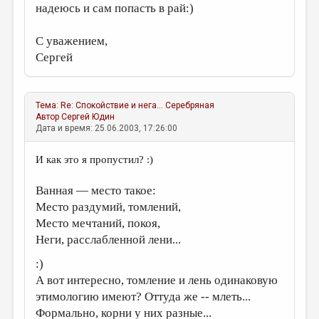
МАЛАЯ ПРОЗА
надеюсь и сам попасть в рай:)
ЭССЕИСТИКА
С уважением,
ЛИТЕРАТУРОВЕДЕНИЕ
Сергей
КУЛЬТУРОВЕДЕНИЕ
ПУБЛИЦИСТИКА
Тема:
Re: Спокойствие и нега...
Серебряная
Автор
Сергей Юдин
РЕЦЕНЗИРОВАНИЕ
Дата и время: 25.06.2003, 17:26:00
ЦИКЛЫ ПУБЛИКАЦИЙ
И как это я пропустил? :)
ТРЕДИАКОВСКИЙ
Ванная — место такое:
МЕДИА
Место раздумий, томлений,
Место мечтаний, покоя,
ВКОНТАКТЕ
Неги, расслабленной лени...
:)
А вот интересно, томление и лень одинаковую
этимологию имеют? Оттуда же -- млеть...
Формально, корни у них разные...