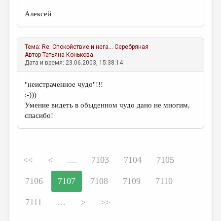
Алексей
Тема:
Re: Спокойствие и нега...
Серебряная
Автор
Татьяна Конькова
Дата и время: 23.06.2003, 15:38:14
"неистраченное чудо"!!!
:-)))
Умение видеть в обыденном чудо дано не многим,
спасибо!
<<
<
…
7103
7104
7105
7106
7107
7108
7109
7110
7111
…
>
>>