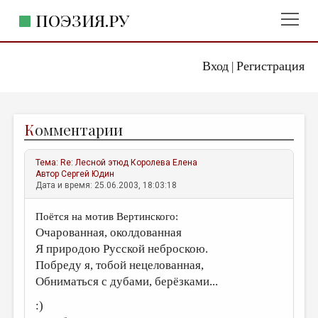
ПОЭЗИЯ.РУ
Вход
Регистрация
ГЛАВНОЕ МЕНЮ
|
ПОЭЗИЯ.РУ
ИЗДАТЕЛЬСТВО
К
омментарии
ЖАНРЫ
АВТОРЫ
Тема:
Re: Лесной этюд
Королева Елена
Автор
Сергей Юдин
КОММЕНТАРИИ
Дата и время: 25.06.2003, 18:03:18
ЛИТСАЛОН
Поётся на мотив Вертинского:
Очарованная, околдованная
НОВОСТИ
Я природою Русской неброскою.
ПРАВИЛА САЙТА
Побреду я, тобой нецелованная,
Обниматься с дубами, берёзками...
ОТДЕЛЫ И РУБРИКИ
:)
ИЗБРАННОЕ