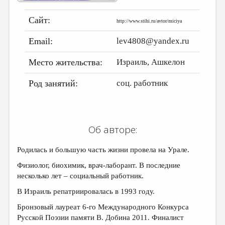
ДАЙДЖЕСТ
Сайт:
http://www.stihi.ru/avtor/miciya
ПРОИЗВЕДЕНИЯ
Email:
lev4808@yandex.ru
ПЕРЕВОДЫ
Место жительства:
Израиль, Ашкелон
КОНКУРСЫ
Род занятий:
соц. работник
ДЕТСКАЯ КОМНАТА
КНИЖНАЯ ПОЛКА
ОБЗОР ЛИТЕРАТУРЫ
Об авторе:
СТРАНИЦЫ ПАМЯТИ
Родилась и большую часть жизни провела на Урале.
ОБЪЯВЛЕНИЯ
Физиолог, биохимик, врач-лаборант. В последние
несколько лет – социальный работник.
КОЛОНКА РЕДАКТОРА
В Израиль репатриировалась в 1993 году.
РЕДКОЛЛЕГИЯ
Бронзовый лауреат 6-го Международного Конкурса
ОТ РЕДАКЦИИ
Русской Поэзии памяти В. Добина 2011. Финалист