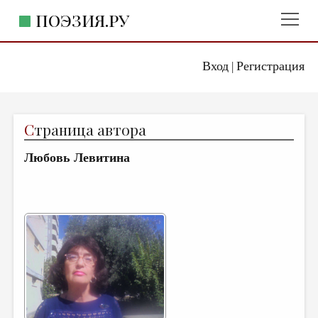
ПОЭЗИЯ.РУ
Вход
Регистрация
ГЛАВНОЕ МЕНЮ
|
ПОЭЗИЯ.РУ
ИЗДАТЕЛЬСТВО
С
траница автора
ЖАНРЫ
Любовь Левитина
АВТОРЫ
КОММЕНТАРИИ
ЛИТСАЛОН
НОВОСТИ
ПРАВИЛА САЙТА
ОТДЕЛЫ И РУБРИКИ
ИЗБРАННОЕ