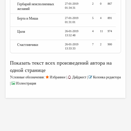
Гербарий неисполненных
27-01-2019
2
0
867
01:34:31
желаний
Берта и Миша
27-01-2019
5
4
891
01:31:01
Циля
26-01-2019
4
11
974
13:52:48
Счастливчики
26-01-2019
7
2
900
13:33:33
Показать текст всех произведений автора на
одной странице
Условные обозначения:
Избранное |
Дайджест |
Колонка редактора
|
Иллюстрация