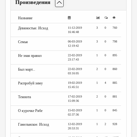
Произведения
Название
Девяностые. Исход
11-12-2019
3
0
760
16:46:48
Семья
06-03-2019
3
0
798
12:19:42
Не зная правил
22-02-2019
1
0
895
23:17:43
Был март...
22-02-2019
2
0
860
03:16:05
Распробуй зиму
19-02-2019
1
4
885
15:45:51
Темнота
17-02-2019
2
0
881
15:09:36
О курочке Рябе
15-02-2019
1
0
845
02:37:36
Гамельнское. Исход
12-02-2019
1
2
928
20:53:31