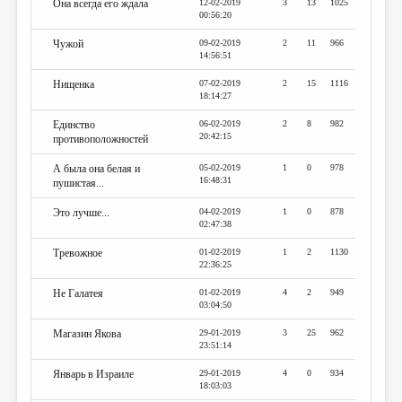
Она всегда его ждала
12-02-2019
3
13
1025
00:56:20
Чужой
09-02-2019
2
11
966
14:56:51
Нищенка
07-02-2019
2
15
1116
18:14:27
Единство
06-02-2019
2
8
982
20:42:15
противоположностей
А была она белая и
05-02-2019
1
0
978
16:48:31
пушистая...
Это лучше...
04-02-2019
1
0
878
02:47:38
Тревожное
01-02-2019
1
2
1130
22:36:25
Не Галатея
01-02-2019
4
2
949
03:04:50
Магазин Якова
29-01-2019
3
25
962
23:51:14
Январь в Израиле
29-01-2019
4
0
934
18:03:03