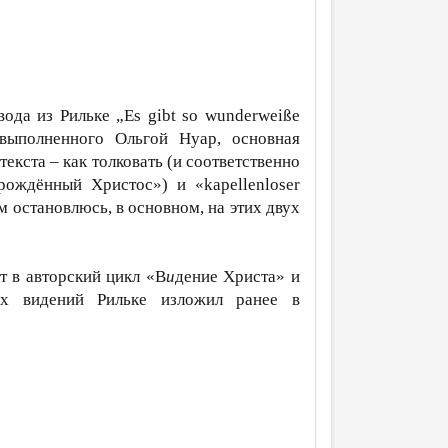
ода из Рильке „Es gibt so wunderweiße
, выполненного Ольгой Нуар, основная
екста – как толковать (и соответственно
рождённый Христос») и «kapellenloser
м остановлюсь, в основном, на этих двух
т в авторский цикл «В
и
дение Христа» и
их видений Рильке изложил ранее в