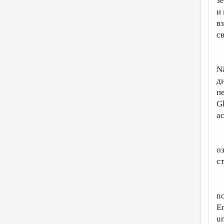
з
и
вз
с
N
д
п
G
а
о
с
n
Er
un