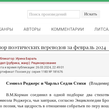
ЖАНРЫ
АВТОРЫ
КОММЕНТАРИИ
ЛИТСА
зор поэтических переводов за февраль 2024
бликатор:
Ирина Бараль
дел (рубрика, жанр):
Рецензирование
та и время публикации: 26.03.2024, 22:49:01
ртификат Поэзия.ру: серия 1183 № 181676
Cэмюэл Рoджерс и Чарльз Седли Стихи
(Владимир
В.М.Корман соединил в одной подборке два стихотво
эмюэла Роджерса, чьи завтраки, согласно Энциклопедии Бро
го поэзия, чья щедрость в отношении собратьев по перу вош