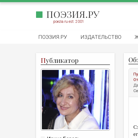
ПОЭЗИЯ.РУ
poezia.ru est. 2001
ПОЭЗИЯ.РУ
ИЗДАТЕЛЬСТВО
Об
П
убликатор
Пу
От
Да
Се
С
е