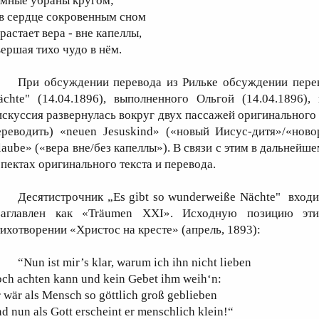
емные убраны кругом;
 в сердце сокровенным сном
растает вера - вне капеллы,
вершая тихо чудо в нём.
При обсуждении перевода из Рильке обсуждении перев
ächte" (14.04.1896), выполненного Ольгой (14.04.1896)
искуссия развернулась вокруг двух пассажей оригинального т
ереводить) «neuen Jesuskind» («новый Иисус-дитя»/«ново
laube» («вера вне/без капеллы»). В связи с этим в дальнейше
спектах оригинального текста и перевода.
Десятистрочник „Es gibt so wunderweiße Nächte" входи
заглавлен как «Träumen XXI». Исходную позицию эт
тихотворении «Христос на кресте» (апрель, 1893):
“Nun ist mir’s klar, warum ich ihn nicht lieben
och achten kann und kein Gebet ihm weih‘n:
 wär als Mensch so göttlich groß geblieben
d nun als Gott erscheint er menschlich klein!“