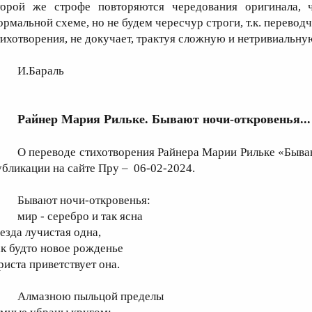
торой же строфе повторяются чередования оригинала, 
ормальной схеме, но не будем чересчур строги, т.к. перево
тихотворения, не докучает, трактуя сложную и нетривиальную 
И.Бараль
Райнер Мария Рильке. Бывают ночи-откровенья...
О переводе стихотворения Райнера Марии Рильке «Бываю
убликации на сайте Пру – 06-02-2024.
Бывают ночи-откровенья:
мир - серебро и так ясна
везда лучистая одна,
ак будто новое рожденье
риста приветствует она.
Алмазною пыльцой пределы