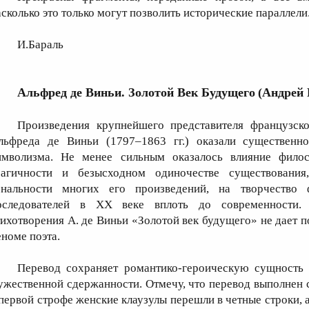
асколько это только могут позволить исторические параллели
И.Бараль
Альфред де Виньи. Золотой Век Будущего
(Андрей 
Произведения крупнейшего представителя французско
льфреда де Виньи (1797–1863 гг.) оказали существенно
имволизма. Не менее сильным оказалось влияние филос
рагичности и безысходном одиночестве существования
ональности многих его произведений, на творчество 
оследователей в XX веке вплоть до современности. 
тихотворения А. де Виньи «Золотой век будущего» не дает 
еноме поэта.
Перевод сохраняет романтико-героическую сущность 
ужественной сдержанности. Отмечу, что перевод выполнен с
 первой строфе женские клаузулы перешли в четные строки, 