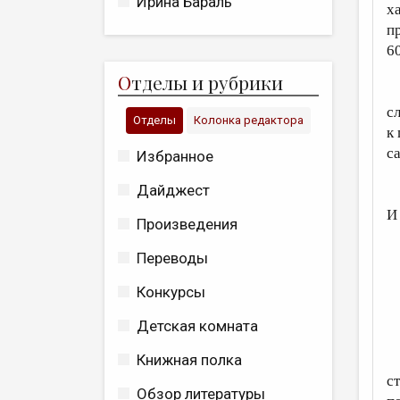
Ирина Бараль
х
п
6
О
тделы и рубрики
с
Отделы
Колонка редактора
к
с
Избранное
Дайджест
И
Произведения
Переводы
Конкурсы
Детская комната
Книжная полка
с
Обзор литературы