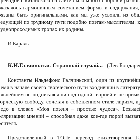
ереводов с китайского на сайте было много споров и разног
оказалось гармоничным сочетанием формы и содержания, 
бязаны быть оригинальными, как мы уже усвоили из общ
ледующей по трудному пути подобно поэтам-мыслителям, к
руднопроходимых тропах их родины.
И.Бараль
К.И.Галчиньски. Странный случай...
(Лев Бондаре
Константы Ильдефонс Галчиньский, один из крупнейш
ремя в начале своего творческого пути входивший в литерат
альнейшем не подписался ни под одной теорией и не примк
ворческую свободу, сочетая в собственном стиле лиризм, и
редо в словах «Моя поэзия – простые чудеса». Безыде
оляризации мнений – способная даже кое-где порой вызва
осителя.
Представленный в ТОПе перевод стихотворения Га