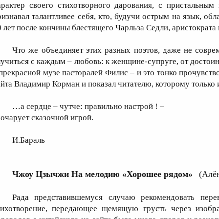
арактер своего стихотворного дарования, с пристальным
ризнавал талантливее себя, кто, будучи острым на язык, об
0 лет после кончины блестящего Чарльза Седли, аристократа
Что же объединяет этих разных поэтов, даже не совре
лучиться с каждым – любовь: к женщине-супруге, от достоинс
 прекрасной музе пасторалей Филис – и это тонко прочувст
айта Владимир Корман и показал читателю, которому только 
…а сердце – чутче: правильно настрой ! –
 очарует сказочной игрой.
И.Бараль
Чжоу Цзычжи На мелодию «Хорошее рядом»
(Алё
Рада представившемуся случаю рекомендовать пере
тихотворение, передающее щемящую грусть через изобр