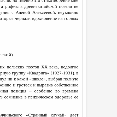
ласий, но именно это стихотворение мне
а рифмы в древнекитайской поэзии не
ения с Аленой Алексеевой, неуклонно
оторые черпали вдохновение на горных
вский)
их польских поэтов XX века, недолгое
урную группу «Квадрига» (1927-1931), в
нул ни к какой «школе», выбрав полную
ронию и гротеск и выразив собственное
йная позиция – особенно во времена
ть сомнение в психическом здоровье ее
лчиньского «Странный случай» дает