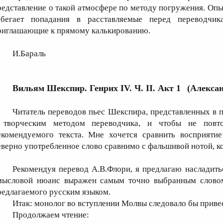
редставление о такой атмосфере по методу погружения. Оп
збегает попадания в расставляемые перед переводчи
риглашающие к прямому калькированию.
И.Бараль
Вильям Шекспир. Генрих IV. Ч. II. Акт 1
(Алекса
Читатель переводов пьес Шекспира, представленных в
 творческим методом переводчика, и чтобы не повто
екомендуемого текста. Мне хочется сравнить восприятие
еверно употребленное слово сравнимо с фальшивой нотой, ко
Рекомендуя перевод А.В.Флори, я предлагаю насладить
мысловой нюанс выражен самым точно выбранным словом 
редлагаемого русским языком.
Итак: монолог во вступлении Молвы следовало бы приве
Продолжаем чтение: