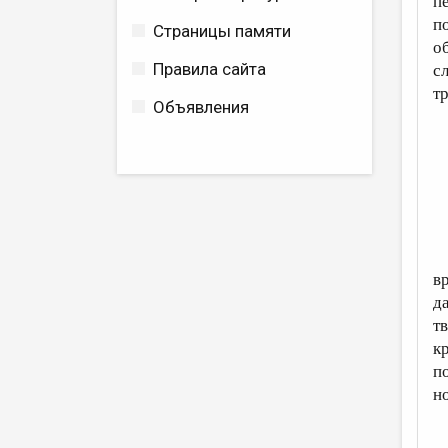
п
п
Страницы памяти
о
Правила сайта
с
т
Объявления
в
д
т
к
п
н