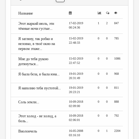
МАЛАЯ ПРОЗА
ЭССЕИСТИКА
Название
ЛИТЕРАТУРОВЕДЕНИЕ
Этот жаркий июль, эти
17-02-2019
1
2
847
00:24:36
тёмные ночи густые...
КУЛЬТУРОВЕДЕНИЕ
Я загляну, так робко и
15-02-2019
0
0
785
22:48:33
неловко, в твоё окно на
ПУБЛИЦИСТИКА
первом этаже...
РЕЦЕНЗИРОВАНИЕ
Мне до тебя рукою
15-02-2019
0
0
1086
22:47:52
дотянуться...
ЦИКЛЫ ПУБЛИКАЦИЙ
Я была бела, я была юна...
19-01-2019
0
0
968
ТРЕДИАКОВСКИЙ
20:31:49
МЕДИА
Я наполню тебя пустотой...
19-01-2019
0
0
811
20:23:21
ВКОНТАКТЕ
Соль земли...
10-09-2018
0
0
888
02:09:00
Этот холод - не холод, а
10-09-2018
0
0
792
02:06:01
боль...
Виолончель
16-05-2008
0
1
2204
03:16:10