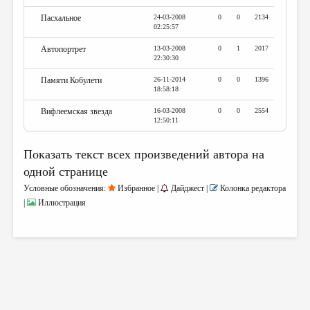
Пасхальное
24-03-2008
0
0
2134
02:25:57
Автопортрет
13-03-2008
0
1
2017
22:30:30
Памяти Кобулети
26-11-2014
0
0
1396
18:58:18
Вифлеемская звезда
16-03-2008
0
0
2554
12:50:11
Показать текст всех произведений автора на
одной странице
Условные обозначения:
Избранное |
Дайджест |
Колонка редактора
|
Иллюстрация