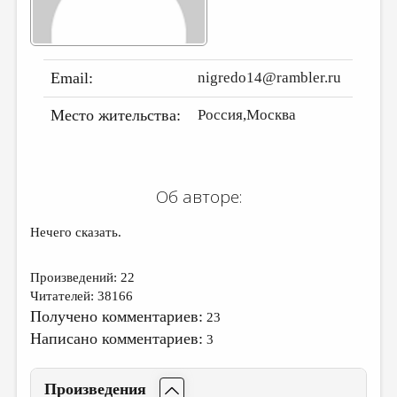
ДАЙДЖЕСТ
ПРОИЗВЕДЕНИЯ
Email:
nigredo14@rambler.ru
ПЕРЕВОДЫ
Место жительства:
Россия,Москва
КОНКУРСЫ
ДЕТСКАЯ КОМНАТА
КНИЖНАЯ ПОЛКА
Об авторе:
ОБЗОР ЛИТЕРАТУРЫ
Нечего сказать.
СТРАНИЦЫ ПАМЯТИ
ОБЪЯВЛЕНИЯ
Произведений: 22
Читателей: 38166
КОЛОНКА РЕДАКТОРА
Получено комментариев:
23
Написано комментариев:
РЕДКОЛЛЕГИЯ
3
ОТ РЕДАКЦИИ
Произведения