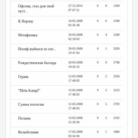
Офелия, стал дом твой
27-12-2014
0
0
1269
07:07:21
пуст...
К Нерону
16-05-2008
0
0
2188
02:45:38
Метафизика
24-03-2008
0
4
2189
02:18:03
Иосиф выбился из сил...
20-03-2008
0
1
2026
19:47:03
Рождественская баллада
20-03-2008
0
0
2748
19:45:53
Герань
12-03-2008
0
5
2356
17:48:03
“Mein Kampf”
12-03-2008
0
2
2223
17:48:03
Сумма теологии
12-03-2008
0
5
2703
17:48:03
Полынь
13-03-2008
0
2
2102
22:28:30
Колыбельная
17-03-2008
0
1
1880
03:54:40