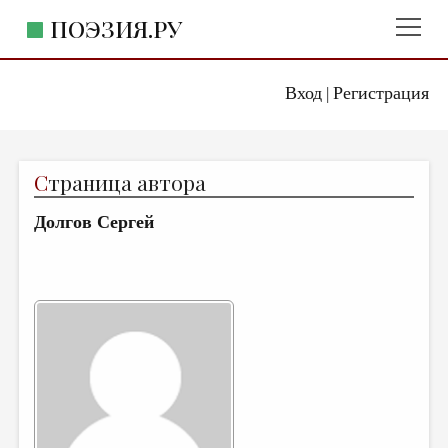
ПОЭЗИЯ.РУ
Вход
Регистрация
ГЛАВНОЕ МЕНЮ
|
ПОЭЗИЯ.РУ
ИЗДАТЕЛЬСТВО
С
траница автора
ЖАНРЫ
Долгов Сергей
АВТОРЫ
КОММЕНТАРИИ
ЛИТСАЛОН
НОВОСТИ
ПРАВИЛА САЙТА
ОТДЕЛЫ И РУБРИКИ
ИЗБРАННОЕ