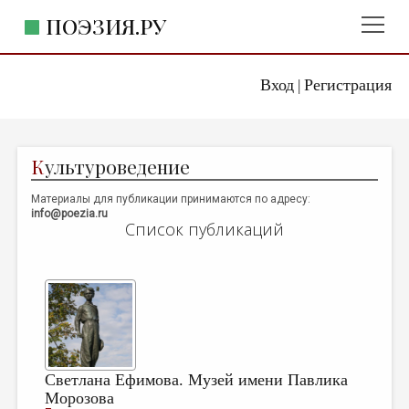
ПОЭЗИЯ.РУ
Вход
Регистрация
ГЛАВНОЕ МЕНЮ
|
ПОЭЗИЯ.РУ
ИЗДАТЕЛЬСТВО
К
ультуроведение
ЖАНРЫ
Материалы для публикации принимаются по адресу:
АВТОРЫ
info@poezia.ru
Список публикаций
КОММЕНТАРИИ
ЛИТСАЛОН
НОВОСТИ
ПРАВИЛА САЙТА
ОТДЕЛЫ И РУБРИКИ
Светлана Ефимова. Музей имени Павлика
Морозова
ИЗБРАННОЕ