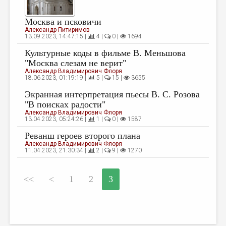
МАЛАЯ ПРОЗА
ЭССЕИСТИКА
Москва и псковичи
Александр Питиримов
13.09.2023, 14:47:15 |
4 |
0 |
1694
ЛИТЕРАТУРОВЕДЕНИЕ
Культурные коды в фильме В. Меньшова
КУЛЬТУРОВЕДЕНИЕ
"Москва слезам не верит"
Александр Владимирович Флоря
ПУБЛИЦИСТИКА
18.06.2023, 01:19:19 |
5 |
15 |
3655
РЕЦЕНЗИРОВАНИЕ
Экранная интерпретация пьесы В. С. Розова
"В поисках радости"
ЦИКЛЫ ПУБЛИКАЦИЙ
Александр Владимирович Флоря
13.04.2023, 05:24:26 |
1 |
0 |
1587
ТРЕДИАКОВСКИЙ
Реванш героев второго плана
МЕДИА
Александр Владимирович Флоря
11.04.2023, 21:30:34 |
2 |
9 |
1270
ВКОНТАКТЕ
<<
<
1
2
3