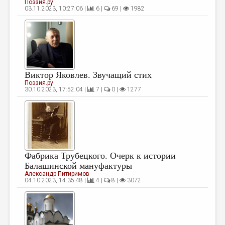
Поэзия.ру
03.11.2023, 10:27:06 |
6 |
69 |
1982
ДАЙДЖЕСТ
ПРОИЗВЕДЕНИЯ
ПЕРЕВОДЫ
КОНКУРСЫ
Виктор Яковлев. Звучащий стих
Поэзия.ру
ДЕТСКАЯ КОМНАТА
30.10.2023, 17:52:04 |
7 |
0 |
1277
КНИЖНАЯ ПОЛКА
ОБЗОР ЛИТЕРАТУРЫ
СТРАНИЦЫ ПАМЯТИ
ОБЪЯВЛЕНИЯ
Фабрика Трубецкого. Очерк к истории
Балашинской мануфактуры
Александр Питиримов
КОЛОНКА РЕДАКТОРА
04.10.2023, 14:35:48 |
4 |
8 |
3072
РЕДКОЛЛЕГИЯ
ОТ РЕДАКЦИИ