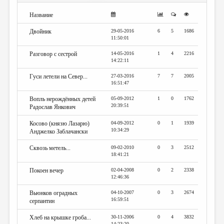
МАЛАЯ ПРОЗА
Название
ЭССЕИСТИКА
Двойник
29-05-2016
6
5
1686
ЛИТЕРАТУРОВЕДЕНИЕ
11:50:01
Разговор с сестрой
14-05-2016
1
4
2216
КУЛЬТУРОВЕДЕНИЕ
14:22:11
ПУБЛИЦИСТИКА
Гуси летели на Север...
27-03-2016
7
7
2005
16:51:47
РЕЦЕНЗИРОВАНИЕ
Вопль нерождённых детей
05-09-2012
1
0
1762
20:39:51
ЦИКЛЫ ПУБЛИКАЦИЙ
Радослав Янкович
Косово (князю Лазарю)
04-09-2012
0
1
1939
ТРЕДИАКОВСКИЙ
10:34:29
Анджелко Заблачански
МЕДИА
Сквозь метель...
09-02-2010
0
3
2512
18:41:21
ВКОНТАКТЕ
Покоен вечер
02-04-2008
0
2
2338
12:46:36
Вьюнков оградных
04-10-2007
0
3
2674
16:59:51
серпантин
Хлеб на крышке гроба...
30-11-2006
0
4
3832
14:23:20