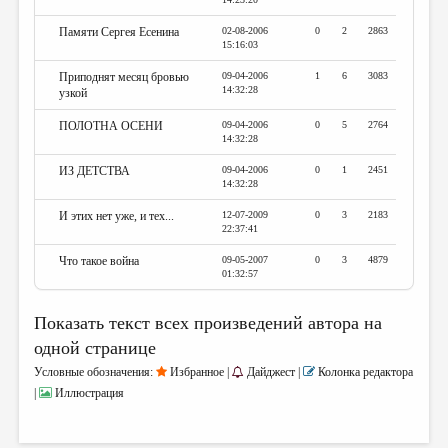
Памяти Сергея Есенина
02-08-2006
0
2
2863
15:16:03
Приподнят месяц бровью
09-04-2006
1
6
3083
14:32:28
узкой
ПОЛОТНА ОСЕНИ
09-04-2006
0
5
2764
14:32:28
ИЗ ДЕТСТВА
09-04-2006
0
1
2451
14:32:28
И этих нет уже, и тех...
12-07-2009
0
3
2183
22:37:41
Что такое война
09-05-2007
0
3
4879
01:32:57
Показать текст всех произведений автора на
одной странице
Условные обозначения:
Избранное |
Дайджест |
Колонка редактора
|
Иллюстрация