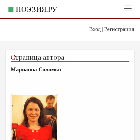
ПОЭЗИЯ.РУ
Вход
Регистрация
ГЛАВНОЕ МЕНЮ
|
ПОЭЗИЯ.РУ
ИЗДАТЕЛЬСТВО
С
траница автора
ЖАНРЫ
Марианна Соломко
АВТОРЫ
КОММЕНТАРИИ
ЛИТСАЛОН
НОВОСТИ
ПРАВИЛА САЙТА
ОТДЕЛЫ И РУБРИКИ
ИЗБРАННОЕ