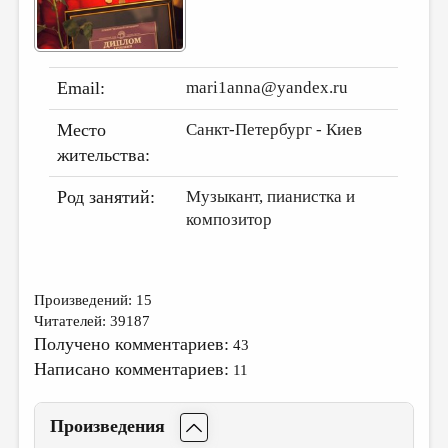
ДАЙДЖЕСТ
ПРОИЗВЕДЕНИЯ
Email:
mari1anna@yandex.ru
ПЕРЕВОДЫ
Место
Санкт-Петербург - Киев
КОНКУРСЫ
жительства:
ДЕТСКАЯ КОМНАТА
Род занятий:
Музыкант, пианистка и
КНИЖНАЯ ПОЛКА
композитор
ОБЗОР ЛИТЕРАТУРЫ
СТРАНИЦЫ ПАМЯТИ
Произведений: 15
ОБЪЯВЛЕНИЯ
Читателей: 39187
Получено комментариев:
43
КОЛОНКА РЕДАКТОРА
Написано комментариев:
11
РЕДКОЛЛЕГИЯ
ОТ РЕДАКЦИИ
Произведения