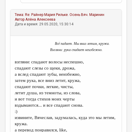
Тема:
Re: Райнер Мария Рильке. Осень
Вяч. Маринин
Автор
Алёна Алексеева
Дата и время: 29.05.2020, 15:30:14
Всё падает. Мы вниз летим, кружа.
Взгляни: рука спадает неизбежно.
взгляни: спадают волосы неспешно,
спадают слезы со щеки, дрожа,
а вслед спадают зубы, неизбежно,
затем рука, все вниз летит, кружа,
спадают почки, легкие, чисты,
летит душа, из темноты, из слова,
и вот тогда стихов моих черты
вздымаются... и все спадают снова.
:)
извините, Вячеслав, задумалась, куда это мы летим,
кружа.
а перевод понравился, like,