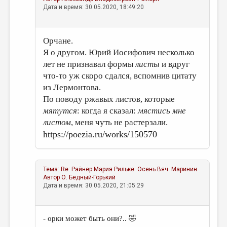
Дата и время: 30.05.2020, 18:49:20
Орчане.
Я о другом. Юрий Иосифович несколько
лет не признавал формы
листы
и вдруг
что-то уж скоро сдался, вспомнив цитату
из Лермонтова.
По поводу ржавых листов, которые
мятутся
: когда я сказал:
мястись мне
листом
, меня чуть не растерзали.
https://poezia.ru/works/150570
Тема:
Re: Райнер Мария Рильке. Осень
Вяч. Маринин
Автор
О. Бедный-Горький
Дата и время: 30.05.2020, 21:05:29
- орки может быть они?.. 🤣