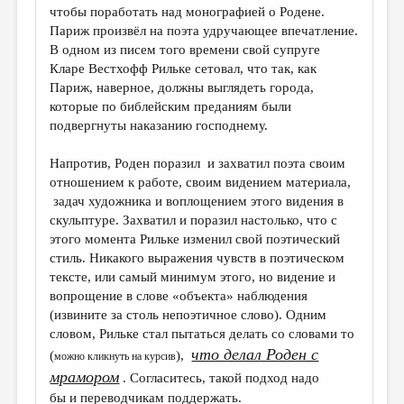
чтобы поработать над монографией о Родене.
Париж произвёл на поэта удручающее впечатление.
В одном из писем того времени свой супруге
Кларе Вестхофф Рильке сетовал, что так, как
Париж, наверное, должны выглядеть города,
которые по библейским преданиям были
подвергнуты наказанию господнему.
Напротив, Роден поразил и захватил поэта своим
отношением к работе, своим видением материала,
задач художника и воплощением этого видения в
скульптуре. Захватил и поразил настолько, что с
этого момента Рильке изменил свой поэтический
стиль. Никакого выражения чувств в поэтическом
тексте, или самый минимум этого, но видение и
вопрощение в слове «объекта» наблюдения
(извините за столь непоэтичное слово). Одним
словом, Рильке стал пытаться делать со словами то
что делал Роден с
(
),
можно кликнуть на курсив
мрамором
. Согласитесь, такой подход надо
бы и переводчикам поддержать.