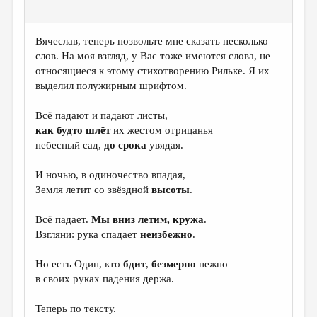
Вячеслав, теперь позвольте мне сказать несколько
слов. На моя взгляд, у Вас тоже имеются слова, не
относящиеся к этому стихотворению Рильке. Я их
выделил полужирным шрифтом.
Всё падают и падают листы,
как будто шлёт
их жестом отрицанья
небесный сад,
до срока
увядая.
И ночью, в одиночество впадая,
Земля летит со звёздной
высоты
.
Всё падает.
Мы вниз летим, кружа
.
Взгляни: рука спадает
неизбежно
.
Но есть Один, кто
бдит
,
безмерно
нежно
в своих руках падения держа.
Теперь по тексту.