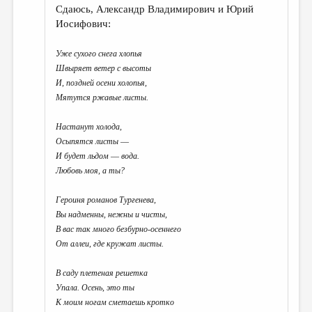
Сдаюсь, Александр Владимирович и Юрий
Иосифович:
Уже сухого снега хлопья
Швыряет ветер с высоты
И, поздней осени холопья,
Мятутся ржавые листы.
Настанут холода,
Осыпятся листы ―
И будет льдом ― вода.
Любовь моя, а ты?
Героиня романов Тургенева,
Вы надменны, нежны и чисты,
В вас так много безбурно-осеннего
От аллеи, где кружат листы.
В саду плетеная решетка
Упала. Осень, это ты
К моим ногам сметаешь кротко