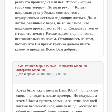
резко это происходит или нет.
"Работу малую
висок еще вершит. Но пали руки..."
Кстати,
падающая рука у Рильке соотносится с
отрицающими жестами падающих листьев. Да, и
листы, овеянные с берез, не то же самое, что
падающие просто листы. И т. д. Соглашусь только
с тем, что земля у Рильке падает в одиночество
исключительно по ночам. Остановлюсь на этом,
потому что Вы правы: критика должна иметь
какие-то пределы. Всего Вам доброго.
Тема:
Райнер Мария Рильке. Осень
Вяч. Маринин
Автор
Вяч. Маринин
Дата и время: 30.05.2020, 17:01:26
Хотел было уже отвечать Вам, Юрий, по пунктам
снова, приводить новые примеры. Но подумал, а
зачем? Зачем тратить время на занятие, большей
частью бессмысленное,
ничего не приносящее ни
одной из сторон?
Зачем нередко нужно