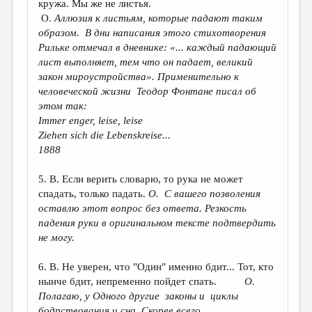
кружа. Мы же не листья.
О.
Аллюзия к листьям, которые падают таким
образом. В дни написания этого стихотворения
Рильке отмечал в дневнике: «... каждый падающий
лист выполняет, тем что он падает, великий
закон мироустройства». Применительно к
человеческой жизни Теодор Фонтане писал об
этом так:
Immer enger, leise, leise
Ziehen sich die Lebenskreise...
1888
5. В. Если верить словарю, то рука не может
спадать, только падать.
О. С вашего позволения
оставлю этот вопрос без ответа. Резкость
падения руки в оригинальном тексте подтвердить
не могу.
6. В. Не уверен, что "Один" именно бдит... Тот, кто
нынче бдит, непременно пойдет спать.
О.
Полагаю, у Одного другие законы и циклы
бодрствования и сна. Скорее всего,