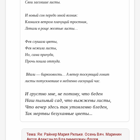
Свои засохшие листы.
И новый сон передо мной возник:
Клонился ветром плачущий тростник,
Летали в роще желтые листы…
Фея слушала цветы,
Фея нежила листы,
Но, сама причуда,
Прочь пошла оттуда.
Вдали ― бирюзовость… А ветер тоскующий гонит
листы потускневшие в медленно гаснущий час.
И грустно мне, не потому, что беден
Наш пыльный сад, что выжжены листы,
Что вечер здесь так утомленно бледен,
Так мертвы безуханные цветы...
Тема:
Re: Райнер Мария Рильке. Осень
Вяч. Маринин
Автор
Александр Владимирович Флоря