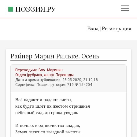
ПОЭЗИЯ.РУ
Вход
Регистрация
ГЛАВНОЕ МЕНЮ
|
ПОЭЗИЯ.РУ
ИЗДАТЕЛЬСТВО
Райнер Мария Рильке. Осень
ЖАНРЫ
АВТОРЫ
Переводчик:
Вяч. Маринин
Отдел (рубрика, жанр):
Переводы
КОММЕНТАРИИ
Дата и время публикации: 28.05.2020, 21:10:18
Сертификат Поэзия.ру: серия 719 № 154204
ЛИТСАЛОН
Всё падают и падают листы,
НОВОСТИ
как будто шлёт их жестом отрицанья
ПРАВИЛА САЙТА
небесный сад, до срока увядая.
И ночью, в одиночество впадая,
ОТДЕЛЫ И РУБРИКИ
Земля летит со звёздной высоты.
ИЗБРАННОЕ