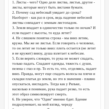
1. Листы - чего? Одно дело листва, листья, другое -
листы, которые могут быть листами бумаги.
2. Почему сад небесный увядает до срока?
Наоборот - как раз в срок, ведь падение небесной
листвы совпадает с земным листопадом.
3. Земля впадает в одиночество только по ночам? И
если падает с высоты, то куда летит?
4. Не слишком понятна строка - мы вниз летим,
кружа. Мы же не листья. Если говорить о человеке,
то он летит не только вниз: плоть остается (не летит
и не кружит) внизу, душа взлетает к небесам.
5. Если верить словарю, то рука не может спадать,
только падать. Спадают одежды, тяжесть с души,
пелена с глаз и пр. То есть то, что, отделяясь, падает
вниз. Правда, могут еще спадать волосы на плечи и
складки платья до земли, но это в значении - плавно
опускаться, ниспадать. Тогда как у Рильке,
насколько я понимаю, рука падает резко, то есть
этот образ символизирует смерть.
6. Не уверен, что "Один" именно бдит. Бдение
подразумевает, на мой взгляд, череду