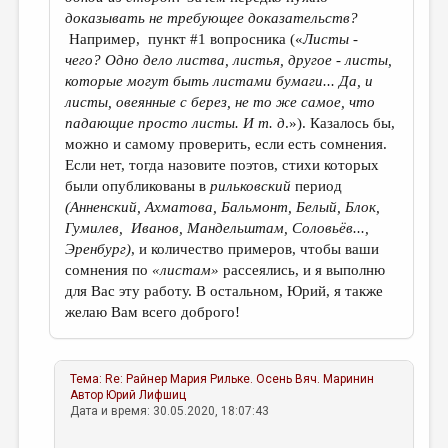
доказывать не требующее доказательств?
Например, пункт #1 вопросника («
Листы -
чего? Одно дело листва, листья, другое - листы,
которые могут быть листами бумаги... Да, и
листы, овеянные с берез, не то же самое, что
падающие просто листы. И т. д
.»). Казалось бы,
можно и самому проверить, если есть сомнения.
Если нет, тогда назовите поэтов, стихи которых
были опубликованы в
рильковский
период
(Анненский, Ахматова, Бальмонт, Белый, Блок,
Гумилев, Иванов, Мандельштам, Соловьёв...,
Эренбург)
, и количество примеров, чтобы ваши
сомнения по
«листам»
рассеялись, и я выполню
для Вас эту работу. В остальном, Юрий, я также
желаю Вам всего доброго!
Тема:
Re: Райнер Мария Рильке. Осень
Вяч. Маринин
Автор
Юрий Лифшиц
Дата и время: 30.05.2020, 18:07:43