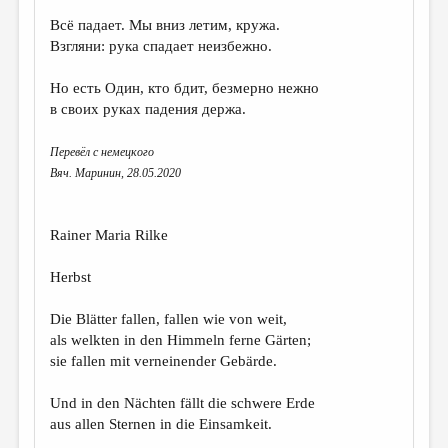
Всё падает. Мы вниз летим, кружа.
ДАЙДЖЕСТ
Взгляни: рука спадает неизбежно.
ПРОИЗВЕДЕНИЯ
Но есть Один, кто бдит, безмерно нежно
ПЕРЕВОДЫ
в своих руках падения держа.
КОНКУРСЫ
Перевёл с немецкого
ДЕТСКАЯ КОМНАТА
Вяч. Маринин, 28.05.2020
КНИЖНАЯ ПОЛКА
Rainer Maria Rilke
ОБЗОР ЛИТЕРАТУРЫ
СТРАНИЦЫ ПАМЯТИ
Herbst
ОБЪЯВЛЕНИЯ
Die Blätter fallen, fallen wie von weit,
als welkten in den Himmeln ferne Gärten;
КОЛОНКА РЕДАКТОРА
sie fallen mit verneinender Gebärde.
РЕДКОЛЛЕГИЯ
Und in den Nächten fällt die schwere Erde
ОТ РЕДАКЦИИ
aus allen Sternen in die Einsamkeit.