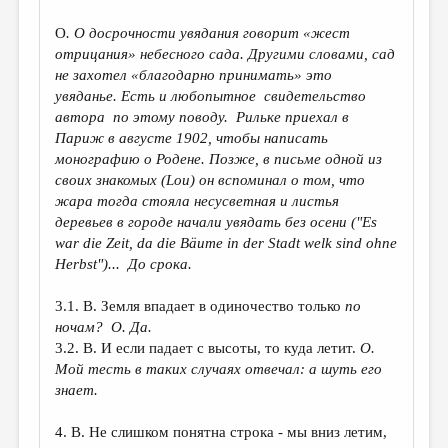
O
. О досрочности увядания говорит «жест
отрицания» небесного сада.
Другими словами, сад
не захотел «благодарно принимать» это
увяданье. Есть и любопытное свидетельство
автора по этому поводу. Рильке приехал в
Париж в августе 1902, чтобы написать
монографию о Родене. Позже, в письме одной из
своих знакомых (Lou) он вспоминал о том, что
жара тогда стояла несусветная и листья
деревьев в городе начали увядать без осени ("Es
war die Zeit, da die Bäume in der Stadt welk sind ohne
Herbst")... До срока.
3.1. В. Земля впадает в одиночество только
по
ночам? О. Да.
3.2. В. И если падает с высоты, то куда летит.
О.
Мой тесть в таких случаях отвечал: а шуть его
знает.
4. В. Не слишком понятна строка - мы вниз летим,