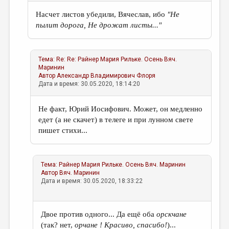
Насчет листов убедили, Вячеслав, ибо
"Не
пылит дорога, Не дрожат листы..."
Тема:
Re: Re: Райнер Мария Рильке. Осень
Вяч.
Маринин
Автор
Александр Владимирович Флоря
Дата и время: 30.05.2020, 18:14:20
Не факт, Юрий Иосифович. Может, он медленно
едет (а не скачет) в телеге и при лунном свете
пишет стихи...
Тема:
Райнер Мария Рильке. Осень
Вяч. Маринин
Автор
Вяч. Маринин
Дата и время: 30.05.2020, 18:33:22
Двое против одного... Да ещё оба
орскчане
(так? нет,
орчане ! Красиво, спасибо!
)...