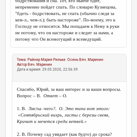
бодрствования и сна. Тот, кто нынче бдит,
непременно пойдет спать. По словарю Кузнецова,
"бдеть - бодрствовать, не спать (обычно следя за
кем-л., чем-л.); быть настороже". По-моему, это к
Господу не относится. Мы попадаем к Нему в руки
не потому, что он настороже и следит за нами, а
потому что Он всемогущий и всеведущий.
Тема:
Райнер Мария Рильке. Осень
Вяч. Маринин
Автор
Вяч. Маринин
Дата и время: 29.05.2020, 22:56:39
Спасибо, Юрий, за ваш интерес и за ваши вопросы.
Вопрос – В.
Ответ – О.
1. В. Листы -чего
?. О. Это типа вот этого:
«Сентябрьский вихрь, листы с березы свеяв,
Кричит и мечется среди ветвей.»
2. В. Почему сад увядает (как будто) до срока?