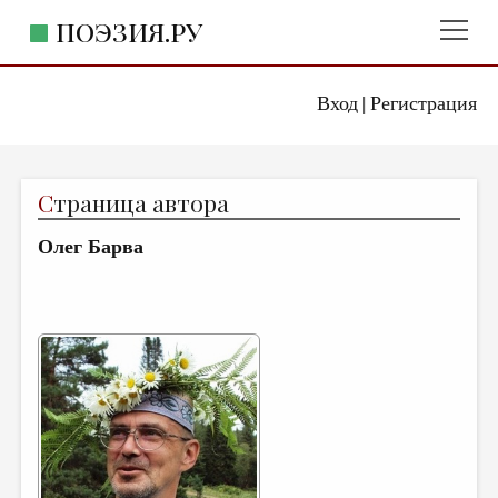
ПОЭЗИЯ.РУ
Вход
Регистрация
ГЛАВНОЕ МЕНЮ
|
ПОЭЗИЯ.РУ
ИЗДАТЕЛЬСТВО
С
траница автора
ЖАНРЫ
Олег Барва
АВТОРЫ
КОММЕНТАРИИ
ЛИТСАЛОН
НОВОСТИ
ПРАВИЛА САЙТА
ОТДЕЛЫ И РУБРИКИ
ИЗБРАННОЕ