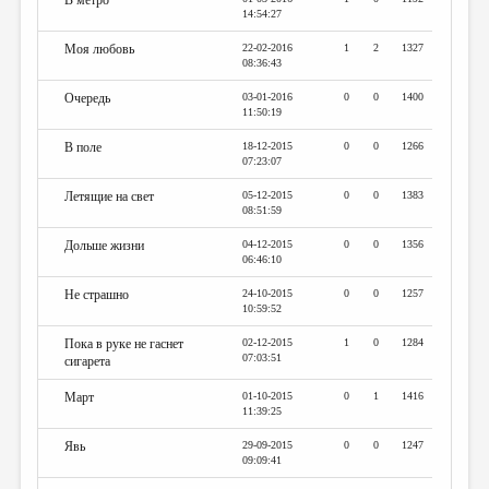
В метро
14:54:27
Моя любовь
22-02-2016
1
2
1327
08:36:43
Очередь
03-01-2016
0
0
1400
11:50:19
В поле
18-12-2015
0
0
1266
07:23:07
Летящие на свет
05-12-2015
0
0
1383
08:51:59
Дольше жизни
04-12-2015
0
0
1356
06:46:10
Не страшно
24-10-2015
0
0
1257
10:59:52
Пока в руке не гаснет
02-12-2015
1
0
1284
07:03:51
сигарета
Март
01-10-2015
0
1
1416
11:39:25
Явь
29-09-2015
0
0
1247
09:09:41