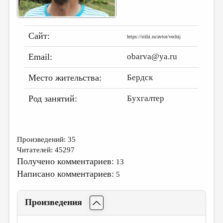
ДАЙДЖЕСТ
ПРОИЗВЕДЕНИЯ
Сайт:
https://stihi.ru/avtor/vechij
ПЕРЕВОДЫ
Email:
obarva@ya.ru
КОНКУРСЫ
Место жительства:
Бердск
ДЕТСКАЯ КОМНАТА
Род занятий:
Бухгалтер
КНИЖНАЯ ПОЛКА
ОБЗОР ЛИТЕРАТУРЫ
СТРАНИЦЫ ПАМЯТИ
Произведений: 35
Читателей: 45297
ОБЪЯВЛЕНИЯ
Получено комментариев:
13
Написано комментариев:
5
КОЛОНКА РЕДАКТОРА
РЕДКОЛЛЕГИЯ
Произведения
ОТ РЕДАКЦИИ