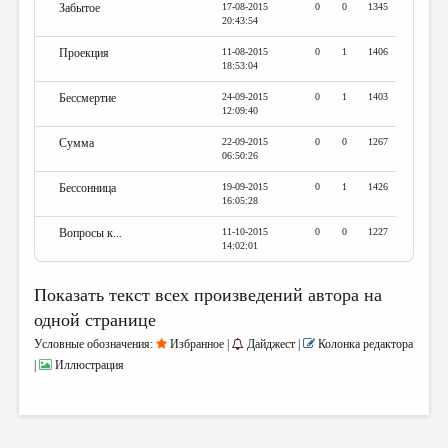
Забытое
17-08-2015
0
0
1345
20:43:54
Проекция
11-08-2015
0
1
1406
18:53:04
Бессмертие
24-09-2015
0
1
1403
12:09:40
Сумма
22-09-2015
0
0
1267
06:50:26
Бессонница
19-09-2015
0
1
1426
16:05:28
Вопросы к...
11-10-2015
0
0
1227
14:02:01
Показать текст всех произведений автора на
одной странице
Условные обозначения:
Избранное |
Дайджест |
Колонка редактора
|
Иллюстрация