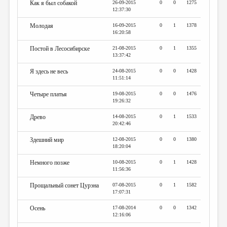
Как я был собакой
26-09-2015
0
0
1275
12:37:30
Молодая
16-09-2015
0
1
1378
16:20:58
Постой в Лесосибирске
21-08-2015
0
1
1355
13:37:42
Я здесь не весь
24-08-2015
0
0
1428
11:51:14
Четыре платья
19-08-2015
0
0
1476
19:26:32
Древо
14-08-2015
0
1
1533
20:42:46
Здешний мир
12-08-2015
0
0
1380
18:20:04
Немного позже
10-08-2015
0
1
1428
11:56:36
Прощальный сонет Цурэна
07-08-2015
0
1
1582
17:07:31
Осень
17-08-2014
0
0
1342
12:16:06