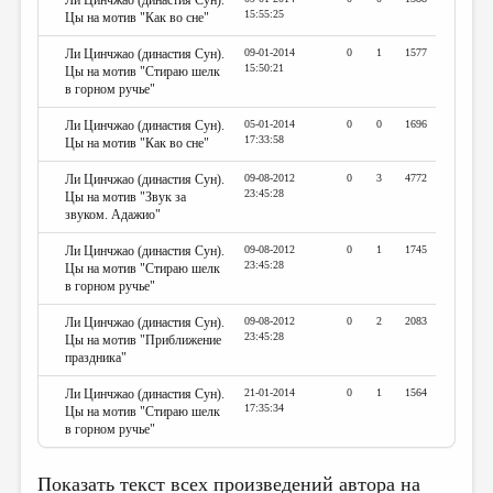
Ли Цинчжао (династия Сун).
МАЛАЯ ПРОЗА
15:55:25
Цы на мотив "Как во сне"
ЭССЕИСТИКА
Ли Цинчжао (династия Сун).
09-01-2014
0
1
1577
15:50:21
Цы на мотив "Стираю шелк
ЛИТЕРАТУРОВЕДЕНИЕ
в горном ручье"
КУЛЬТУРОВЕДЕНИЕ
Ли Цинчжао (династия Сун).
05-01-2014
0
0
1696
17:33:58
Цы на мотив "Как во сне"
ПУБЛИЦИСТИКА
Ли Цинчжао (династия Сун).
09-08-2012
0
3
4772
23:45:28
РЕЦЕНЗИРОВАНИЕ
Цы на мотив "Звук за
звуком. Адажио"
ЦИКЛЫ ПУБЛИКАЦИЙ
Ли Цинчжао (династия Сун).
09-08-2012
0
1
1745
23:45:28
Цы на мотив "Стираю шелк
ТРЕДИАКОВСКИЙ
в горном ручье"
МЕДИА
Ли Цинчжао (династия Сун).
09-08-2012
0
2
2083
23:45:28
Цы на мотив "Приближение
ВКОНТАКТЕ
праздника"
Ли Цинчжао (династия Сун).
21-01-2014
0
1
1564
17:35:34
Цы на мотив "Стираю шелк
в горном ручье"
Показать текст всех произведений автора на