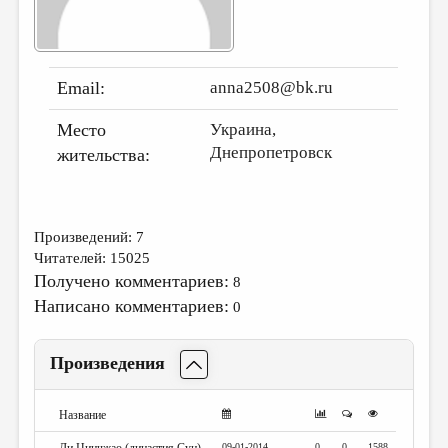
ДАЙДЖЕСТ
ПРОИЗВЕДЕНИЯ
Email:
anna2508@bk.ru
ПЕРЕВОДЫ
Место
Украина,
КОНКУРСЫ
Днепропетровск
жительства:
ДЕТСКАЯ КОМНАТА
КНИЖНАЯ ПОЛКА
Произведений: 7
ОБЗОР ЛИТЕРАТУРЫ
Читателей: 15025
СТРАНИЦЫ ПАМЯТИ
Получено комментариев:
8
Написано комментариев:
0
ОБЪЯВЛЕНИЯ
КОЛОНКА РЕДАКТОРА
Произведения
РЕДКОЛЛЕГИЯ
Название
ОТ РЕДАКЦИИ
09-01-2014
0
0
1588