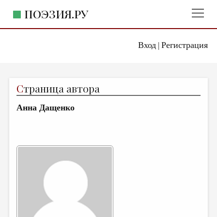
ПОЭЗИЯ.РУ
Вход
Регистрация
ГЛАВНОЕ МЕНЮ
|
ПОЭЗИЯ.РУ
ИЗДАТЕЛЬСТВО
С
траница автора
ЖАНРЫ
Анна Дащенко
АВТОРЫ
КОММЕНТАРИИ
ЛИТСАЛОН
НОВОСТИ
ПРАВИЛА САЙТА
ОТДЕЛЫ И РУБРИКИ
ИЗБРАННОЕ