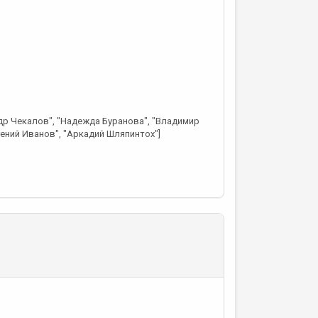
ндр Чекалов", "Надежда Буранова", "Владимир
гений Иванов", "Аркадий Шляпинтох"]