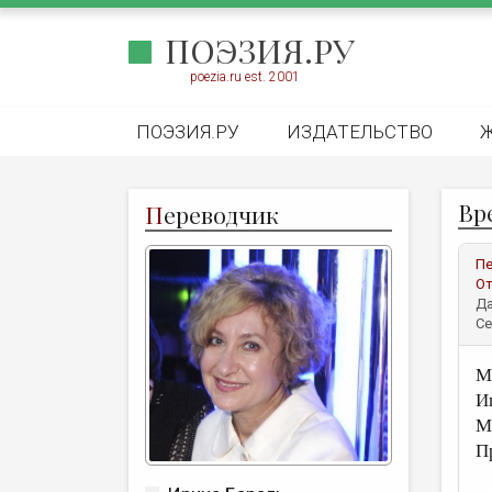
ПОЭЗИЯ.РУ
poezia.ru est. 2001
ПОЭЗИЯ.РУ
ИЗДАТЕЛЬСТВО
Вр
П
ереводчик
Пе
От
Да
Се
М
И
М
П