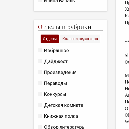
Ирина Бараль
П
Х
К
П
О
тделы и рубрики
Отделы
Колонка редактора
*
Избранное
Sh
Дайджест
Q
Произведения
My
He
Переводы
He
Конкурсы
An
He
Детская комната
Of
Oh
Книжная полка
Wh
Обзор литературы