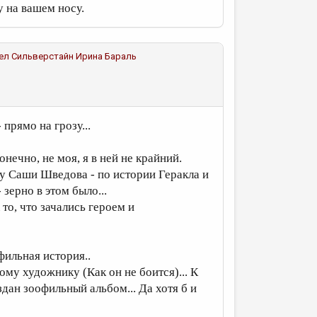
 на вашем носу.
 Шел Сильверстайн
Ирина Бараль
 прямо на грозу...
онечно, не моя, я в ней не крайний.
 Саши Шведова - по истории Геракла и
 зерно в этом было...
А то, что зачались героем и
фильная история..
ому художнику (Как он не боится)... К
здан зоофильный альбом... Да хотя б и