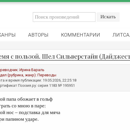
ЖАНРЫ
АВТОРЫ
КОММЕНТАРИИ
ЛИТСА
емя с пользой. Шел Сильверстайн (Дайджест
реводчик:
Ирина Бараль
дел (рубрика, жанр):
Переводы
та и время публикации: 19.05.2026, 22:25:18
ртификат Поэзия.ру: серия 1183 № 195951
ой папа обожает в гольф
грать со мною в паре:
ой нос – подставка для мяча
ри папином ударе.