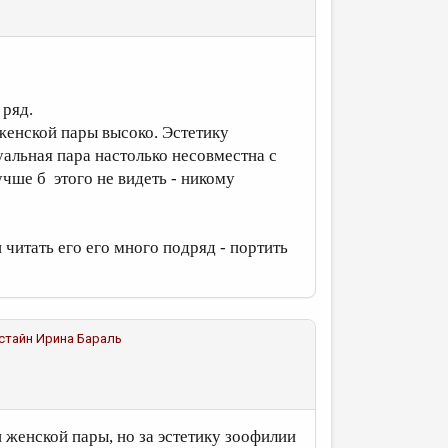
 ряд.
 женской пары высоко. Эстетику
альная пара настолько несовместна с
чше б этого не видеть - никому
 читать его его много подряд - портить
рстайн
Ирина Бараль
и женской пары, но за эстетику зоофилии