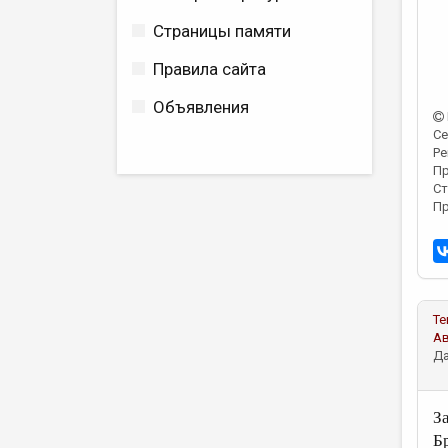
Страницы памяти
Правила сайта
Объявления
Се
Ре
Пр
Ст
Пр
Те
А
Да
З
Б