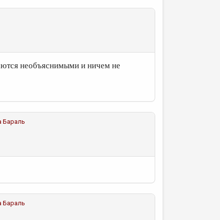
таются необъяснимыми и ничем не
а Бараль
а Бараль