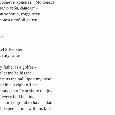
робьет и крикнет: "Молодец!
валю тебя, сынок!" –
ак хорошо, когда отец
ровел с тобой денек.
**
el Silverstein
uality Time
 father is a golfer –
 let me be his tee.
 puts the ball upon my nose
d hits it right off me.
 says that I can share the joy
 every ball he hits.
, ain’t it grand to have a dad
o spends time with his kids.