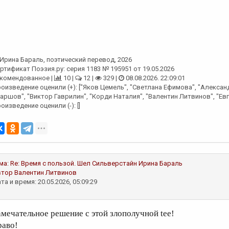
Ирина Бараль
, поэтический перевод, 2026
ртификат Поэзия.ру: серия 1183 № 195951 от 19.05.2026
комендованное |
10 |
12 |
329 |
08.08.2026. 22:09:01
оизведение оценили (+): ["Яков Цемель", "Светлана Ефимова", "Алекса
аршов", "Виктор Гаврилин", "Корди Наталия", "Валентин Литвинов", "Ев
оизведение оценили (-): []
ма:
Re: Время с пользой. Шел Сильверстайн
Ирина Бараль
втор
Валентин Литвинов
та и время: 20.05.2026, 05:09:29
амечательное решение с этой злополучной tee!
раво!