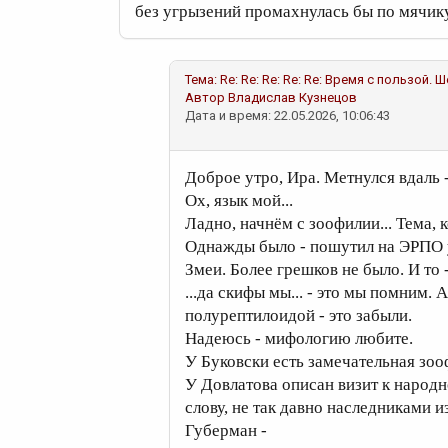
без угрызений промахнулась бы по мячику
Тема:
Re: Re: Re: Re: Re: Время с пользой.
Автор
Владислав Кузнецов
Дата и время: 22.05.2026, 10:06:43
Доброе утро, Ира. Метнулся вдаль -
Ох, язык мой...
Ладно, начнём с зоофилии... Тема, к
Однажды было - пошутил на ЭРПО у
Змеи. Более грешков не было. И то -
...да скифы мы... - это мы помним. 
полурептилоидой - это забыли.
Надеюсь - мифологию любите.
У Буковски есть замечательная зоо
У Довлатова описан визит к народн
слову, не так давно наследниками и
Губерман -