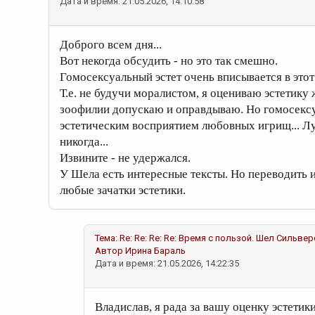
Дата и время: 21.05.2026, 14:10:58
Доброго всем дня...
Вот некогда обсудить - но это так смешно.
Гомосексуальный эстет очень вписывается в этот
Т.е. не будучи моралистом, я оцениваю эстетику
зоофилии допускаю и оправдываю. Но гомосексу
эстетическим восприятием любовных игрищ... Лу
никогда...
Извините - не удержался.
У Шела есть интересные тексты. Но переводить и
любые зачатки эстетики.
Тема:
Re: Re: Re: Re: Время с пользой. Шел Сильве
Автор
Ирина Бараль
Дата и время: 21.05.2026, 14:22:35
Владислав, я рада за вашу оценку эстетик