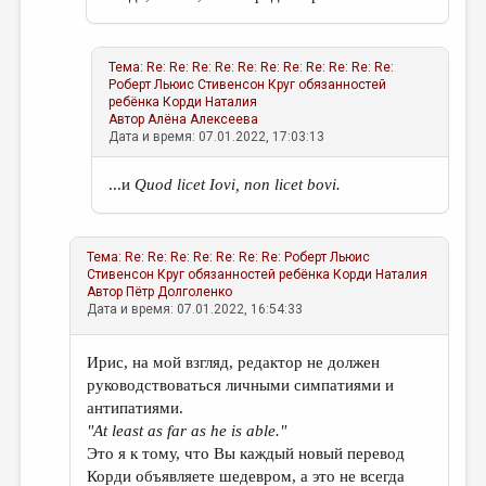
Тема:
Re: Re: Re: Re: Re: Re: Re: Re: Re: Re: Re:
Роберт Льюис Стивенсон Круг обязанностей
ребёнка
Корди Наталия
Автор
Алёна Алексеева
Дата и время: 07.01.2022, 17:03:13
...и
Quod licet Iovi, non licet bovi.
Тема:
Re: Re: Re: Re: Re: Re: Re: Роберт Льюис
Стивенсон Круг обязанностей ребёнка
Корди Наталия
Автор
Пётр Долголенко
Дата и время: 07.01.2022, 16:54:33
Ирис, на мой взгляд, редактор не должен
руководствоваться личными симпатиями и
антипатиями.
"At least as far as he is able."
Это я к тому, что Вы каждый новый перевод
Корди объявляете шедевром, а это не всегда