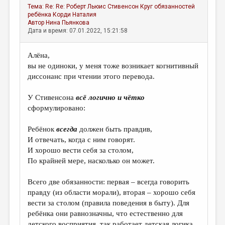
Тема:
Re: Re: Роберт Льюис Стивенсон Круг обязанностей
ребёнка
Корди Наталия
Автор
Нина Пьянкова
Дата и время: 07.01.2022, 15:21:58
Алёна,
вы не одиноки, у меня тоже возникает когнитивный
диссонанс при чтении этого перевода.
У Стивенсона
всё логично и чётко
сформулировано:
Ребёнок
всегда
должен быть правдив,
И отвечать, когда с ним говорят.
И хорошо вести себя за столом,
По крайней мере, насколько он может.
Всего две обязанности: первая – всегда говорить
правду (из области морали), вторая – хорошо себя
вести за столом (правила поведения в быту). Для
ребёнка они равнозначны, что естественно для
детского восприятия, так работает детская логика.