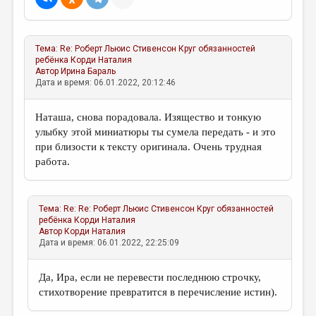
МАЛАЯ ПРОЗА
ЭССЕИСТИКА
Тема:
Re: Роберт Льюис Стивенсон Круг обязанностей
ЛИТЕРАТУРОВЕДЕНИЕ
ребёнка
Корди Наталия
Автор
Ирина Бараль
КУЛЬТУРОВЕДЕНИЕ
Дата и время: 06.01.2022, 20:12:46
ПУБЛИЦИСТИКА
Наташа, снова порадовала. Изящество и тонкую
РЕЦЕНЗИРОВАНИЕ
улыбку этой миниатюры ты сумела передать - и это
при близости к тексту оригинала. Очень трудная
ЦИКЛЫ ПУБЛИКАЦИЙ
работа.
ТРЕДИАКОВСКИЙ
МЕДИА
Тема:
Re: Re: Роберт Льюис Стивенсон Круг обязанностей
ребёнка
Корди Наталия
ВКОНТАКТЕ
Автор
Корди Наталия
Дата и время: 06.01.2022, 22:25:09
Да, Ира, если не перевести последнюю строчку,
стихотворение превратится в перечисление истин).