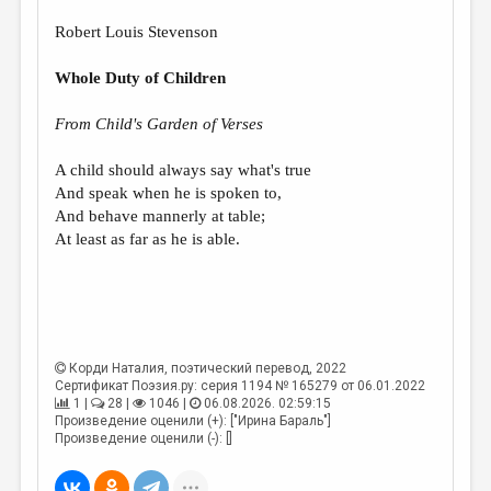
ДАЙДЖЕСТ
Robert Louis Stevenson
ПРОИЗВЕДЕНИЯ
Whole Duty of Children
ПЕРЕВОДЫ
From
Child's Garden of Verses
КОНКУРСЫ
A child should always say what's true
ДЕТСКАЯ КОМНАТА
And speak when he is spoken to,
And behave mannerly at table;
КНИЖНАЯ ПОЛКА
At least as far as he is able.
ОБЗОР ЛИТЕРАТУРЫ
СТРАНИЦЫ ПАМЯТИ
ОБЪЯВЛЕНИЯ
Корди Наталия
, поэтический перевод, 2022
Сертификат Поэзия.ру: серия 1194 № 165279 от 06.01.2022
КОЛОНКА РЕДАКТОРА
1 |
28 |
1046 |
06.08.2026. 02:59:15
РЕДКОЛЛЕГИЯ
Произведение оценили (+): ["Ирина Бараль"]
Произведение оценили (-): []
ОТ РЕДАКЦИИ