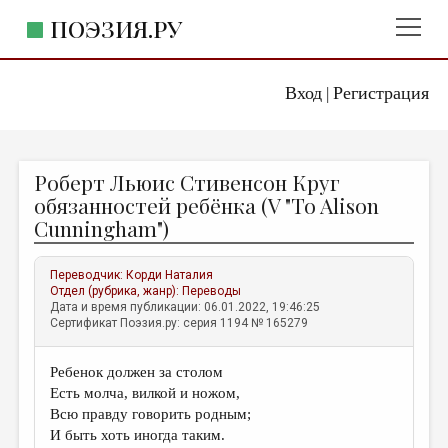
ПОЭЗИЯ.РУ
Вход
Регистрация
ГЛАВНОЕ МЕНЮ
|
ПОЭЗИЯ.РУ
ИЗДАТЕЛЬСТВО
Роберт Льюис Стивенсон Круг
ЖАНРЫ
обязанностей ребёнка (V "To Alison
Cunningham")
АВТОРЫ
КОММЕНТАРИИ
Переводчик:
Корди Наталия
Отдел (рубрика, жанр):
Переводы
ЛИТСАЛОН
Дата и время публикации: 06.01.2022, 19:46:25
Сертификат Поэзия.ру: серия 1194 № 165279
НОВОСТИ
ПРАВИЛА САЙТА
Ребенок должен за столом
Есть молча, вилкой и ножом,
ОТДЕЛЫ И РУБРИКИ
Всю правду говорить родным;
И быть хоть иногда таким.
ИЗБРАННОЕ