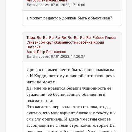
Автор
Алёна Алексеева
Дата и время: 07.01.2022, 17:10:00
а может редактор должен быть объективен?
Тема:
Re: Re: Re: Re: Re: Re: Re: Re: Re: Роберт Льюис
Стивенсон Круг обязанностей ребёнка
Корди
Наталия
Автор
Пётр Долголенко
Дата и время: 07.01.2022, 17:20:37
Ирис, я не имею чести быть лично знакомым
с Н.Корди, поэтому о личной антипатии речь
идти не может.
Да, мне не нравится безаппеляционность её
суждений, её беспочвенные обвинения в
плагиате и т.п.
Что касается перевода этого стишка, то да,
считаю, что мой вариант ближе и к тексту и к
смыслу оригинала. И здесь уместны скорее
ассоциации не с теми строчками, которые Вы
привели, а с детской песенкой "Учат в школе":