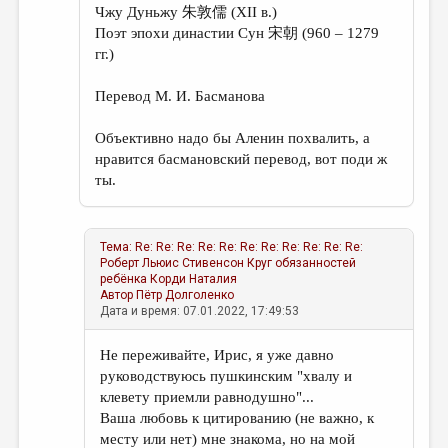
Чжу Дуньжу 朱敦儒 (XII в.)
Поэт эпохи династии Сун 宋朝 (960 – 1279
гг.)
Перевод М. И. Басманова
Объективно надо бы Аленин похвалить, а
нравится басмановский перевод, вот поди ж
ты.
Тема:
Re: Re: Re: Re: Re: Re: Re: Re: Re: Re: Re:
Роберт Льюис Стивенсон Круг обязанностей
ребёнка
Корди Наталия
Автор
Пётр Долголенко
Дата и время: 07.01.2022, 17:49:53
Не переживайте, Ирис, я уже давно
руководствуюсь пушкинским "хвалу и
клевету приемли равнодушно"...
Ваша любовь к цитированию (не важно, к
месту или нет) мне знакома, но на мой