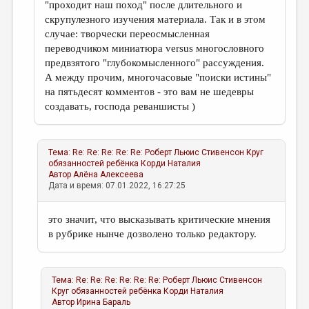
"проходит наш поход" после длительного и
скрупулезного изучения материала. Так и в этом
случае: творчески переосмысленная
переводчиком миниатюра versus многословного
предвзятого "глубокомысленного" рассуждения.
А между прочим, многочасовые "поиски истины"
на пятьдесят комментов - это вам не шедевры
создавать, господа реваншисты )
Тема:
Re: Re: Re: Re: Re: Роберт Льюис Стивенсон Круг
обязанностей ребёнка
Корди Наталия
Автор
Алёна Алексеева
Дата и время: 07.01.2022, 16:27:25
это значит, что высказывать критические мнения
в рубрике нынче дозволено только редактору.
Тема:
Re: Re: Re: Re: Re: Re: Роберт Льюис Стивенсон
Круг обязанностей ребёнка
Корди Наталия
Автор
Ирина Бараль