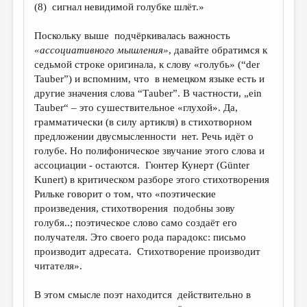
(8) сигнал невидимой голубке шлёт.»
Поскольку выше подчёркивалась важность
«ассоциативного мышления»
, давайте обратимся к
седьмой строке оригинала, к слову «голубь» (“der
Tauber”) и вспомним, что в немецком языке есть и
другие значения слова “Таuber”. В частности, „ein
Tauber“ – это сушествительное «глухой». Да,
грамматически (в силу артикля) в стихотворном
предложении двусмысленности нет. Речь идёт о
голубе. Но полифоническое звучание этого слова и
ассоциации - остаются. Гюнтер Кунерт (Günter
Kunert) в критическом разборе этого стихотворения
Рильке говорит о том, что «поэтические
произведения, стихотворения подобны зову
голубя..; поэтическое слово само создаёт его
получателя. Это своего рода парадокс: письмо
производит адресата. Стихотворение производит
читателя».
В этом смысле поэт находится действительно в