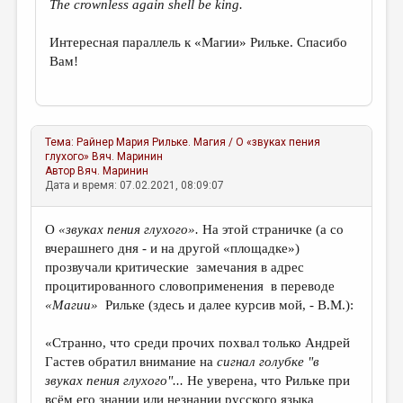
The crownless again shell be king.
Интересная параллель к «Магии» Рильке. Спасибо
Вам!
Тема:
Райнер Мария Рильке. Магия / О «звуках пения
глухого»
Вяч. Маринин
Автор
Вяч. Маринин
Дата и время: 07.02.2021, 08:09:07
О
«звуках пения глухого».
На этой страничке (а со
вчерашнего дня - и на другой «площадке»)
прозвучали критические замечания в адрес
процитированного словоприменения в переводе
«Магии»
Рильке (здесь и далее курсив мой, - В.М.):
«Странно, что среди прочих похвал только Андрей
Гастев обратил внимание на
сигнал голубке "в
звуках пения глухого"...
Не уверена, что Рильке при
всём его знании или незнании русского языка