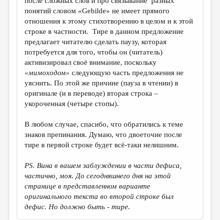
после сложных слов и про связывание разных
понятий словом «Gebilde» не имеет прямого
отношения к этому стихотворению в целом и к этой
строке в частности. Тире в данном предложение
предлагает читателю сделать паузу, которая
потребуется для того, чтобы он (читатель)
активизировал своё внимание, поскольку
«мимоходом»
следующую часть предложения не
уяснить. По этой же причине (пауза в чтении) в
оригинале (и в переводе) вторая строка –
укороченная (четыре стопы).
В любом случае, спасибо, что обратились к теме
знаков препинания. Думаю, что двоеточие после
тире в первой строке будет всё-таки нелишним.
PS. Вина в вашем заблуждении в части дефиса,
частично, моя. До сегодняшнего дня на этой
странице в представленном варианте
оригинального текста во второй строке был
дефис. Но должно быть - тире.