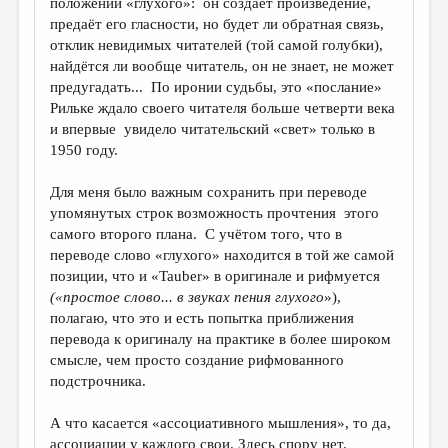
положении «глухого»: он создаёт произведение,
предаёт его гласности, но будет ли обратная связь,
отклик невидимых читателей (той самой голубки),
найдётся ли вообще читатель, он не знает, не может
предугадать... По иронии судьбы, это «послание»
Рильке ждало своего читателя больше четверти века
и впервые увидело читательский «свет» только в
1950 году.
Для меня было важным сохранить при переводе
упомянутых строк возможность прочтения этого
самого второго плана. С учётом того, что в
переводе слово «глухого» находится в той же самой
позиции, что и «Tauber» в оригинале и рифмуется
(«простое слово... в звуках пения глухого
»),
полагаю, что это и есть попытка приближения
перевода к оригиналу на практике в более широком
смысле, чем просто создание рифмованного
подстрочника.
А что касается «ассоциативного мышления», то да,
ассоциации у каждого свои. Здесь спору нет.