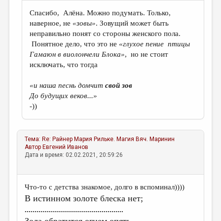
Спасибо, Алёна. Можно подумать. Только,
наверное, не
«зовы»
. Зовущий может быть
неправильно понят со стороны женского пола.
Понятное дело, что это не
«глухое пение птицы
Гамаюн в виолончели Блока»
, но не стоит
исключать, что тогда
«и наша песнь домчит
свой
зов
До будущих веков...»
-))
Тема:
Re: Райнер Мария Рильке. Магия
Вяч. Маринин
Автор
Евгений Иванов
Дата и время: 02.02.2021, 20:59:26
Что-то с детства знакомое, долго в вспоминал))))
В истинном золоте блеска нет;
..................................................