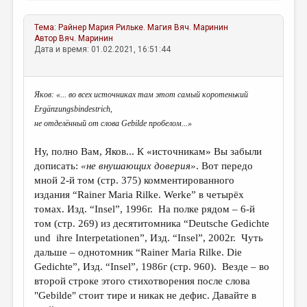
Тема:
Райнер Мария Рильке. Магия
Вяч. Маринин
Автор
Вяч. Маринин
Дата и время: 01.02.2021, 16:51:44
Яков: «...
во всех источниках там этот самый коротенький
Е
rg
ä
nzungsbindestrich
,
не отделённый от слова
Gebilde
пробелом...»
Ну, полно Вам, Яков... К «источникам» Вы забыли
дописать:
«не внушающих доверия»
. Вот передо
мной 2-й том (стр. 375) комментированного
издания “Rainer Maria Rilke. Werke” в четырёх
томах. Изд. “Insel”, 1996г. На полке рядом – 6-й
том (стр. 269) из десятитомника “Deutsche Gedichte
und ihre Interpetationen”, Изд. “Insel”, 2002г. Чуть
дальше – однотомник “Rainer Maria Rilke. Die
Gedichte”, Изд. “Insel”, 1986г (стр. 960). Везде – во
второй строке этого стихотворения после слова
"Gebilde" стоит тире и никак не дефис. Давайте в