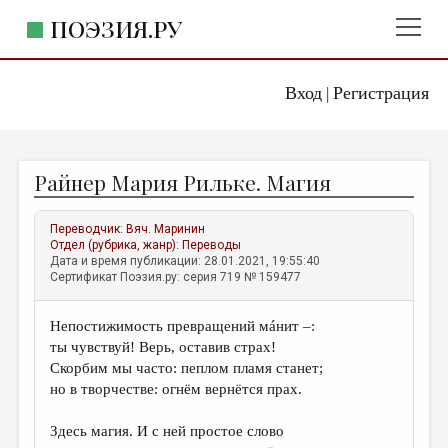
ПОЭЗИЯ.РУ
Вход
Регистрация
ГЛАВНОЕ МЕНЮ
|
ПОЭЗИЯ.РУ
ИЗДАТЕЛЬСТВО
Райнер Мария Рильке. Магия
ЖАНРЫ
АВТОРЫ
Переводчик:
Вяч. Маринин
Отдел (рубрика, жанр):
Переводы
КОММЕНТАРИИ
Дата и время публикации: 28.01.2021, 19:55:40
Сертификат Поэзия.ру: серия 719 № 159477
ЛИТСАЛОН
Непостижимость превращений мáнит –:
НОВОСТИ
ты чувствуй! Верь, оставив страх!
ПРАВИЛА САЙТА
Скорбим мы часто: пеплом пламя станет;
но в творчестве: огнём вернётся прах.
ОТДЕЛЫ И РУБРИКИ
Здесь магия. И с ней простое слово
ИЗБРАННОЕ