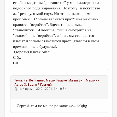
его бессмертным "рожают же" у меня аллергия на
подобного рода выражения. Поэтому "в искусстве
же" резануло мой слух. Но это, возможно, мои
проблемы. В "огнём вернётся прах" мне не очень
нравится "вернётся". Здесь точнее, кмк,
"становится". И вообще, лучше смотрится не
"станет" и не "вернётся", а "пеплом становится
пламя" и "огнём становится прах" (глаголы в этом
времени – не в будущем).
Здоровья и всех благ!
С бу,
СШ
Тема:
Re: Re: Райнер Мария Рильке. Магия
Вяч. Маринин
Автор
О. Бедный-Горький
Дата и время: 30.01.2021, 14:10:54
- Сергей, тем не менее рожают же... :о))bg