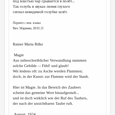
под властью чар срывается в полёт...
Так голубь в звуках пения глухого
ДАЙДЖЕСТ
сигнал невидимой голубке шлёт.
ПРОИЗВЕДЕНИЯ
Перевёл с нем. языка
ПЕРЕВОДЫ
Вяч. Маринин, 28.01.21
КОНКУРСЫ
ДЕТСКАЯ КОМНАТА
Rainer Maria Rilke
КНИЖНАЯ ПОЛКА
Magie
Aus unbeschreiblicher Verwandlung stammen
ОБЗОР ЛИТЕРАТУРЫ
solche Gebilde –: Fühl! und glaub!
СТРАНИЦЫ ПАМЯТИ
Wir leidens oft: zu Asche werden Flammen;
doch, in der Kunst: zur Flamme wird der Staub.
ОБЪЯВЛЕНИЯ
Hier ist Magie. In das Bereich des Zaubers
КОЛОНКА РЕДАКТОРА
scheint das gemeine Wort hinaufgestuft...
und ist doch wirklich wie der Ruf des Taubers,
РЕДКОЛЛЕГИЯ
der nach der unsichtbaren Taube ruft.
ОТ РЕДАКЦИИ
August, 1924