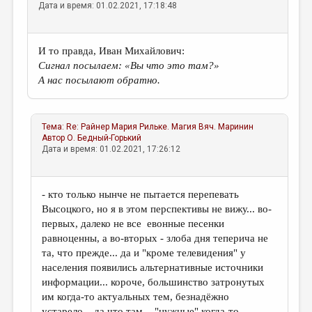
Дата и время: 01.02.2021, 17:18:48
И то правда, Иван Михайлович:
Сигнал посылаем: «Вы что это там?»
А нас посылают обратно.
Тема:
Re: Райнер Мария Рильке. Магия
Вяч. Маринин
Автор
О. Бедный-Горький
Дата и время: 01.02.2021, 17:26:12
- кто только нынче не пытается перепевать
Высоцкого, но я в этом перспективы не вижу... во-
первых, далеко не все евонные песенки
равноценны, а во-вторых - злоба дня теперича не
та, что прежде... да и "кроме телевидения" у
населения появились альтернативные источники
информации... короче, большинство затронутых
им когда-то актуальных тем, безнадёжно
устарело... да что там - "нужные" когда-то