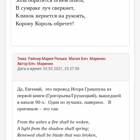
Зола обратится огнем опять,
В сумраке луч сверкнет,
Клинок вернется на рукоять,
Корону Король обретет!
Тема:
Райнер Мария Рильке. Магия
Вяч. Маринин
Автор
Вяч. Маринин
Дата и время: 02.02.2021, 23:27:05
Да, Евгений, это перевод Игоря Гришпуна из
первой книги (Григорьева/Грушецкий), вышедшей
в начале 90-х. Один из лучших, наверное. В
оригинале – это так:
From the ashes a fire shall be woken,
A light from the shadow shall spring;
Renewed shall be blade that was broken,