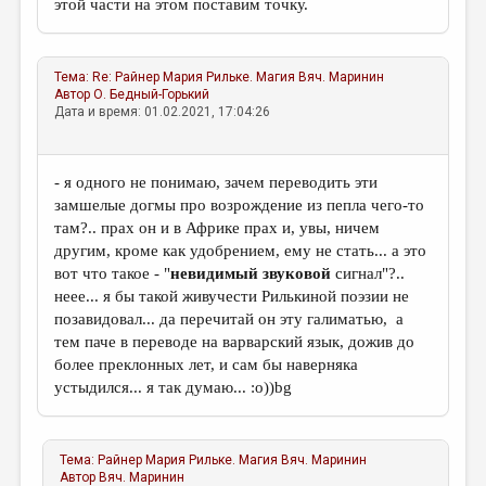
этой части на этом поставим точку.
Тема:
Re: Райнер Мария Рильке. Магия
Вяч. Маринин
Автор
О. Бедный-Горький
Дата и время: 01.02.2021, 17:04:26
- я одного не понимаю, зачем переводить эти
замшелые догмы про возрождение из пепла чего-то
там?.. прах он и в Африке прах и, увы, ничем
другим, кроме как удобрением, ему не стать... а это
вот что такое - "
невидимый
звуковой
сигнал"?..
неее... я бы такой живучести Рилькиной поэзии не
позавидовал... да перечитай он эту галиматью, а
тем паче в переводе на варварский язык, дожив до
более преклонных лет, и сам бы наверняка
устыдился... я так думаю... :о))bg
Тема:
Райнер Мария Рильке. Магия
Вяч. Маринин
Автор
Вяч. Маринин