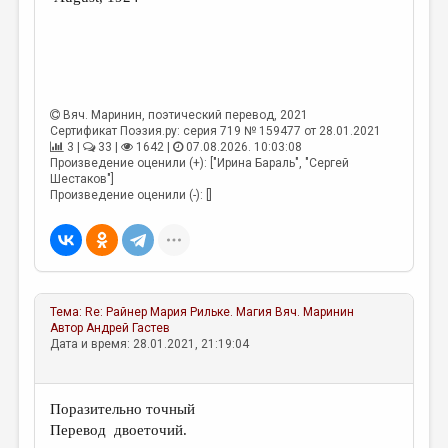
МАЛАЯ ПРОЗА
ЭССЕИСТИКА
ЛИТЕРАТУРОВЕДЕНИЕ
КУЛЬТУРОВЕДЕНИЕ
Вяч. Маринин
, поэтический перевод, 2021
Сертификат Поэзия.ру: серия 719 № 159477 от 28.01.2021
ПУБЛИЦИСТИКА
3 |
33 |
1642 |
07.08.2026. 10:03:08
Произведение оценили (+): ["Ирина Бараль", "Сергей
РЕЦЕНЗИРОВАНИЕ
Шестаков"]
Произведение оценили (-): []
ЦИКЛЫ ПУБЛИКАЦИЙ
ТРЕДИАКОВСКИЙ
МЕДИА
Тема:
Re: Райнер Мария Рильке. Магия
Вяч. Маринин
ВКОНТАКТЕ
Автор
Андрей Гастев
Дата и время: 28.01.2021, 21:19:04
Поразительно точный
Перевод двоеточий.