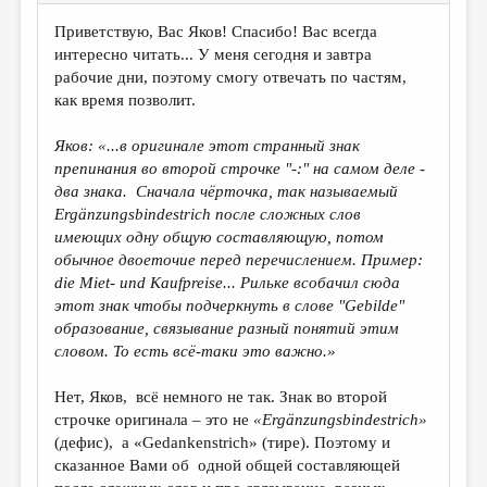
Приветствую, Вас Яков! Спасибо! Вас всегда
интересно читать... У меня сегодня и завтра
рабочие дни, поэтому смогу отвечать по частям,
как время позволит.
Яков: «...в оригинале этот странный знак
препинания во второй строчке "-:" на самом деле -
два знака. Сначала чёрточка, так называемый
Erg
änzungsbindestrich
после сложных слов
имеющих одну общую составляющую, потом
обычное двоеточие перед перечислением. Пример:
die
Miet
- und
Kaufpreise
... Рильке всобачил сюда
этот знак чтобы подчеркнуть в слове "Gebilde
"
образование, связывание разный понятий этим
словом. То есть всё-таки это важно.»
Нет, Яков, всё немного не так. Знак во второй
строчке оригинала – это не
«
Erg
änzungsbindestrich
»
(дефис), а «Gedankenstrich» (тире). Поэтому и
сказанное Вами об одной общей составляющей