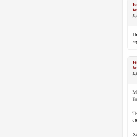
Те
А
Да
П
м
Те
А
Да
М
В
Т
О
Х