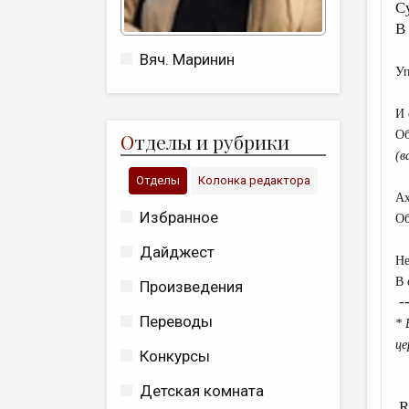
С
В
Вяч. Маринин
Уп
И 
Об
О
тделы и рубрики
(в
Отделы
Колонка редактора
Ах
Избранное
Об
Дайджест
Не
В 
Произведения
--
Переводы
*
В
це
Конкурсы
Детская комната
R