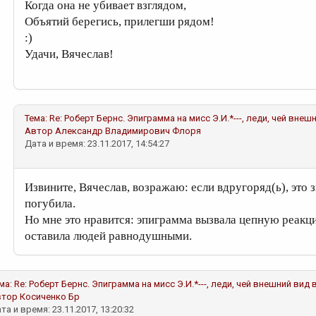
Когда она не убивает взглядом,
Объятий берегись, прилегши рядом!
:)
Удачи, Вячеслав!
Тема:
Re: Роберт Бернс. Эпиграмма на мисс Э.И.*---, леди, чей вн
Автор
Александр Владимирович Флоря
Дата и время: 23.11.2017, 14:54:27
Извините, Вячеслав, возражаю: если вдругоряд(ь), это з
погубила.
Но мне это нравится: эпиграмма вызвала цепную реакцию
оставила людей равнодушными.
ма:
Re: Роберт Бернс. Эпиграмма на мисс Э.И.*---, леди, чей внешний ви
втор
Косиченко Бр
та и время: 23.11.2017, 13:20:32