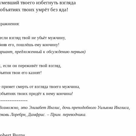
умевший твоего избегнуть взгляда
 объятиях твоих умрёт без яда!
ражнения:
если взгляд твой не убьёт мужчину,
няв его, пошлёшь ему кончину!
ариант, предложенный
к обсуждению первым)
, если он переживёт твой взгляд,
ъятия твои его казнят!
 примет смерть от взгляда твоего мужчина,
объятиях твоих придёт к нему кончина!
---------------
озможно, это Элизабет Инглис, дочь преподобного Уильяма Инглиса,
рковь Лоребрн, Дамфрис. – Прим. переводчика.
obert Burns