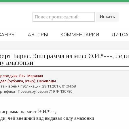
ЖАНРЫ
АВТОРЫ
КОММЕНТАРИИ
ЛИТСА
берт Бернс. Эпиграмма на мисс Э.И.*---, лед
лу амазонки
реводчик:
Вяч. Маринин
дел (рубрика, жанр):
Переводы
та и время публикации: 23.11.2017, 01:04:58
ртификат Поэзия.ру: серия 719 № 130780
пиграмма на мисс Э.И.*---,
еди, чей внешний вид выдавал силу амазонки