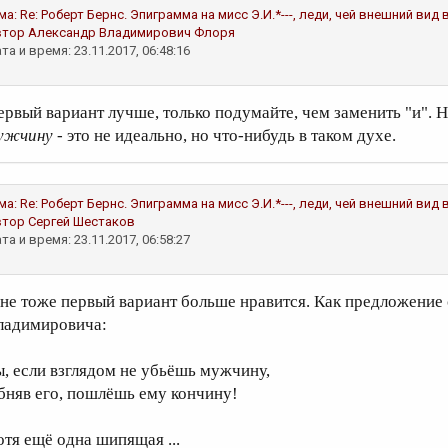
ма:
Re: Роберт Бернс. Эпиграмма на мисс Э.И.*---, леди, чей внешний ви
втор
Александр Владимирович Флоря
та и время: 23.11.2017, 06:48:16
ервый вариант лучше, только подумайте, чем заменить "и".
ужчину
- это не идеально, но что-нибудь в таком духе.
ма:
Re: Роберт Бернс. Эпиграмма на мисс Э.И.*---, леди, чей внешний ви
втор
Сергей Шестаков
та и время: 23.11.2017, 06:58:27
не тоже первый вариант больше нравится. Как предложение
ладимировича:
ы, если взглядом не убьёшь мужчину,
бняв его, пошлёшь ему кончину!
отя ещё одна шипящая ...