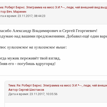
ма:
Роберт Бернс. Эпиграмма на мисс Э.И.*---, леди, чей внешний вид вы
втор
Вяч. Маринин
та и время: 23.11.2017, 08:44:23
пасибо Александр Владимирович и Сергей Георгиевич!
одумаю над вашими предложениями. Добавил ещё один вари
люс
хулиганское на хулиганское выше:
огда мужик переживёт твой взгляд,
бняв его - погубишь вдругоряд!
Тема:
Re: Роберт Бернс. Эпиграмма на мисс Э.И.*---, леди, чей вн
Автор
Сергей Шестаков
Дата и время: 23.11.2017, 10:35:56