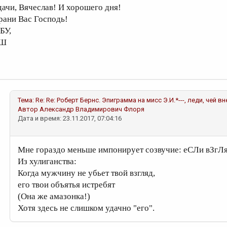
дачи, Вячеслав! И хорошего дня!
рани Вас Господь!
БУ,
Ш
Тема:
Re: Re: Роберт Бернс. Эпиграмма на мисс Э.И.*---, леди, чей
Автор
Александр Владимирович Флоря
Дата и время: 23.11.2017, 07:04:16
Мне гораздо меньше импонирует созвучие: еСЛи вЗгЛя
Из хулиганства:
Когда мужчину не убьет твой взгляд,
его твои объятья истребят
(Она же амазонка!)
Хотя здесь не слишком удачно "его".