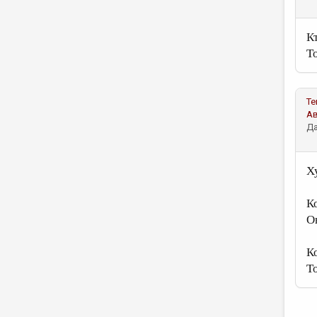
К
Т
Те
А
Да
Х
К
О
К
Т