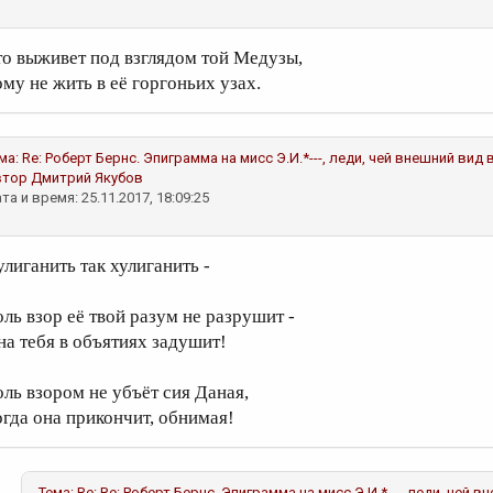
то выживет под взглядом той Медузы,
ому не жить в её горгоньих узах.
ма:
Re: Роберт Бернс. Эпиграмма на мисс Э.И.*---, леди, чей внешний ви
втор
Дмитрий Якубов
та и время: 25.11.2017, 18:09:25
улиганить так хулиганить -
оль взор её твой разум не разрушит -
на тебя в объятиях задушит!
оль взором не убъёт сия Даная,
огда она прикончит, обнимая!
Тема:
Re: Re: Роберт Бернс. Эпиграмма на мисс Э.И.*---, леди, чей