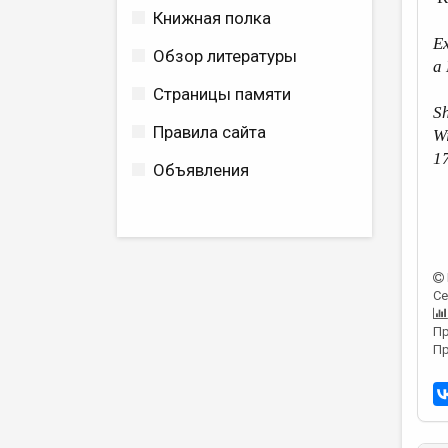
Книжная полка
Ex
Обзор литературы
a 
Страницы памяти
Sh
Правила сайта
Wi
1
Объявления
Се
Пр
Пр