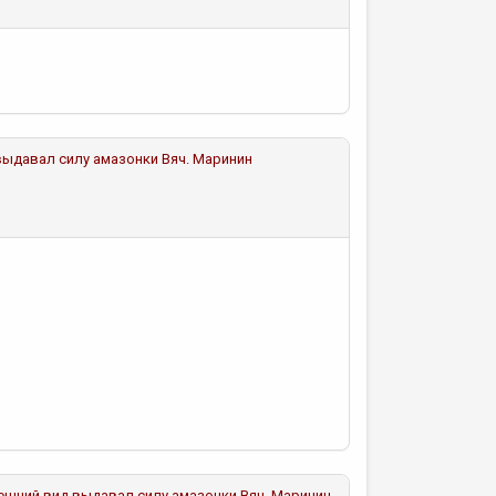
д выдавал силу амазонки
Вяч. Маринин
 внешний вид выдавал силу амазонки
Вяч. Маринин