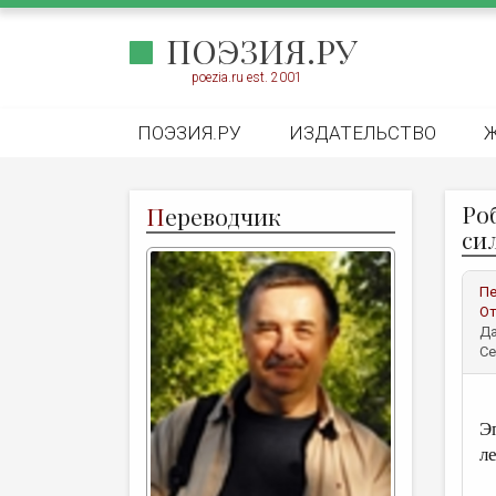
ПОЭЗИЯ.РУ
poezia.ru est. 2001
ПОЭЗИЯ.РУ
ИЗДАТЕЛЬСТВО
Ро
П
ереводчик
си
Пе
От
Да
Се
Э
л