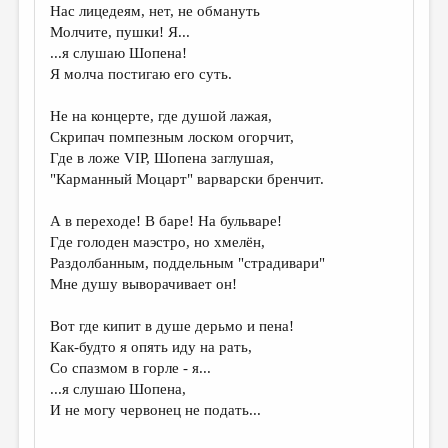
Нас лицедеям, нет, не обмануть
Молчите, пушки! Я...
...я слушаю Шопена!
Я молча постигаю его суть.
Не на концерте, где душой лажая,
Скрипач помпезным лоском огорчит,
Где в ложе VIP, Шопена заглушая,
"Карманный Моцарт" варварски бренчит.
А в переходе! В баре! На бульваре!
Где голоден маэстро, но хмелён,
Раздолбанным, поддельным "страдивари"
Мне душу выворачивает он!
Вот где кипит в душе дерьмо и пена!
Как-будто я опять иду на рать,
Со спазмом в горле - я...
...я слушаю Шопена,
И не могу червонец не подать...