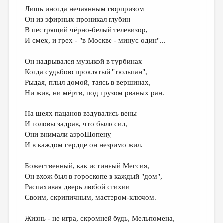
МАЛАЯ ПРОЗА
Лишь иногда нечаянным сюрпризом
Он из эфирных проникал глубин
ЭССЕИСТИКА
В пестрящий чёрно-белый телевизор,
ЛИТЕРАТУРОВЕДЕНИЕ
И смех, и грех - "в Москве - минус один"...
КУЛЬТУРОВЕДЕНИЕ
Он надрывался музыкой в турбинах
Когда судьбою проклятый "тюльпан",
ПУБЛИЦИСТИКА
Рыдая, плыл домой, таясь в вершинах,
РЕЦЕНЗИРОВАНИЕ
Ни жив, ни мёртв, под грузом рваных ран.
ЦИКЛЫ ПУБЛИКАЦИЙ
На шеях пацанов вздувались вены
И головы задрав, что было сил,
ТРЕДИАКОВСКИЙ
Они внимали аэроШопену,
МЕДИА
И в каждом сердце он незримо жил.
ВКОНТАКТЕ
Божественный, как истинный Мессия,
Он вхож был в гороскопе в каждый "дом",
Распахивая дверь любой стихии
Своим, скрипичным, мастером-ключом.
Жизнь - не игра, скромней будь, Мельпомена,