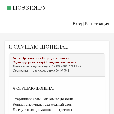
ПОЭЗИЯ.РУ
Вход
Регистрация
ГЛАВНОЕ МЕНЮ
|
ПОЭЗИЯ.РУ
ИЗДАТЕЛЬСТВО
Я СЛУШАЮ ШОПЕНА...
ЖАНРЫ
АВТОРЫ
Автор:
Трояновский Игорь Дмитриевич
Отдел (рубрика, жанр):
Гражданская лирика
КОММЕНТАРИИ
Дата и время публикации: 02.09.2001, 13:18:49
Сертификат Поэзия.ру: серия 64 № 341
ЛИТСАЛОН
НОВОСТИ
Я СЛУШАЮ ШОПЕНА.
ПРАВИЛА САЙТА
Старинный хлам. Знакомые до боли
Коньки-снегурки, таза медный звон -
ОТДЕЛЫ И РУБРИКИ
Я лезу в пыль домашней антресоли -
ИЗБРАННОЕ