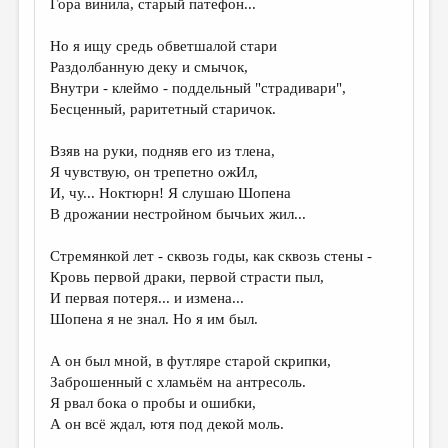
Гора винила, старый патефон...
ДАЙДЖЕСТ
Но я ищу средь обветшалой стари
ПРОИЗВЕДЕНИЯ
Раздолбанную деку и смычок,
Внутри - клеймо - поддельный "страдивари",
ПЕРЕВОДЫ
Бесценный, раритетный старичок.
КОНКУРСЫ
Взяв на руки, подняв его из тлена,
ДЕТСКАЯ КОМНАТА
Я чувствую, он трепетно ожИл,
И, чу... Ноктюрн! Я слушаю Шопена
КНИЖНАЯ ПОЛКА
В дрожании нестройном бычьих жил...
ОБЗОР ЛИТЕРАТУРЫ
Стремянкой лет - сквозь годы, как сквозь стены -
СТРАНИЦЫ ПАМЯТИ
Кровь первой драки, первой страсти пыл,
И первая потеря... и измена...
ОБЪЯВЛЕНИЯ
Шопена я не знал. Но я им был.
КОЛОНКА РЕДАКТОРА
А он был мной, в футляре старой скрипки,
Заброшенный с хламьём на антресоль.
РЕДКОЛЛЕГИЯ
Я рвал бока о пробы и ошибки,
ОТ РЕДАКЦИИ
А он всё ждал, ютя под декой моль.