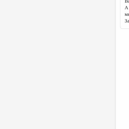
В
А
м
За