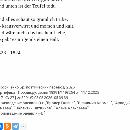
d unten ist der Teufel todt.
d alles schaut so grämlich trübe,
 krausverwirrt und morsch und kalt,
d wäre nicht das bischen Liebe,
 gäb’ es nirgends einen Halt.
823 - 1824
Косиченко Бр
, поэтический перевод, 2025
ртификат Поэзия.ру: серия 1839 № 193254 от 11.12.2025
7 |
27 |
329 |
08.08.2026. 05:39:39
оизведение оценили (+): ["Бройер Галина", "Владимир Корман", "Аркади
маева", "Валентин Литвинов", "Алёна Алексеева"]
оизведение оценили (-): []