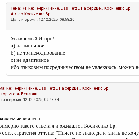
Тема:
Re: Re: Генрих Гейне. Das Herz… На сердце…
Косиченко Бр
Автор
Косиченко Бр
Дата и время: 12.12.2025, 08:58:20
Уважаемый Игорь!
а) не типичное
b) не транскодирование
c) не адаптивное
ибо языковым посредничеством не увлекаюсь, можно не
ма:
Re: Генрих Гейне. Das Herz… На сердце…
Косиченко Бр
втор
Игорь Белавин
та и время: 12.12.2025, 09:43:34
важаемые коллеги!
римерно такого ответа я и ожидал от Косиченко Бр.
 есть, стратегия отлупа: "Ничего не знаю, да и знать не хочу