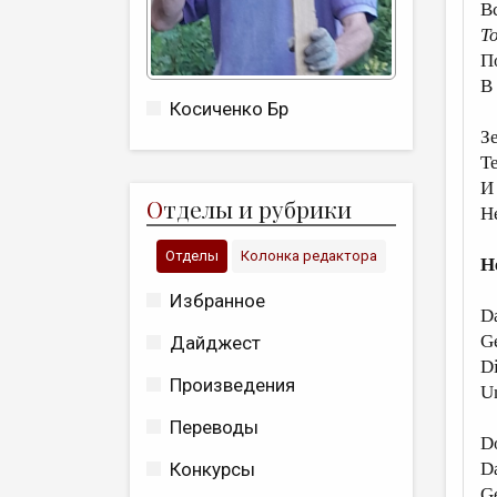
В
Т
П
В
Косиченко Бр
З
Т
И
О
тделы и рубрики
Н
Отделы
Колонка редактора
H
Избранное
Da
Ge
Дайджест
D
Произведения
Un
Переводы
Do
Da
Конкурсы
Ge