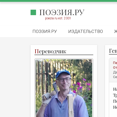
ПОЭЗИЯ.РУ
poezia.ru est. 2001
ПОЭЗИЯ.РУ
ИЗДАТЕЛЬСТВО
Ге
П
ереводчик
Пе
От
Да
Се
Н
Т
П
Н