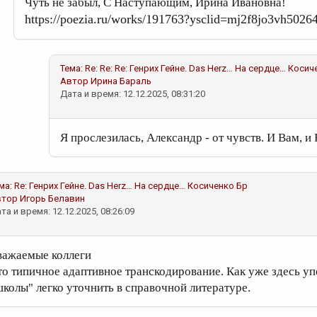
Чуть не забыл, С Наступающим, Ирина Ивановна!
https://poezia.ru/works/191763?ysclid=mj2f8jo3vh5026
Тема:
Re: Re: Re: Генрих Гейне. Das Herz… На сердце…
Косич
Автор
Ирина Бараль
Дата и время: 12.12.2025, 08:31:20
Я прослезилась, Александр - от чувств. И Вам, и 
ма:
Re: Генрих Гейне. Das Herz… На сердце…
Косиченко Бр
втор
Игорь Белавин
та и время: 12.12.2025, 08:26:09
важаемые коллеги
то типичное адаптивное транскодирование. Как уже здесь уп
школы" легко уточнить в справочной литературе.