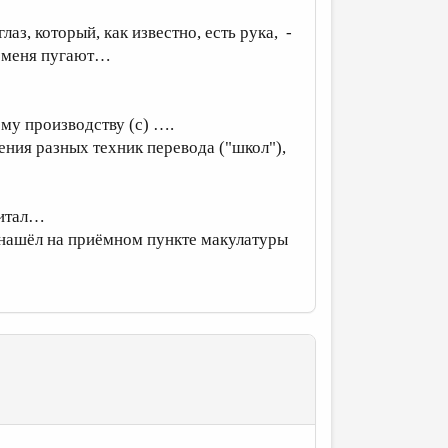
аз, который, как известно, есть рука, -
а меня пугают…
му производству (с) ….
ения разных техник перевода ("школ"),
читал…
а нашёл на приёмном пункте макулатуры
!