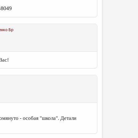
48049
енко Бр
Вас!
омянуто - особая "школа". Детали