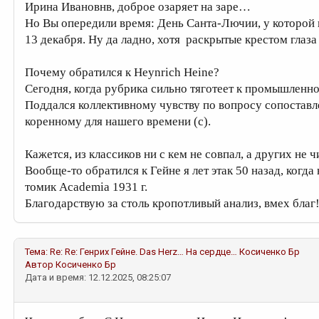
Ирина Ивановнв, доброе озаряет на заре…
Но Вы опередили время: День Санта-Лючии, у которой гл
13 декабря. Ну да ладно, хотя раскрытые крестом глаз
Почему обратился к Heynrich Heine?
Сегодня, когда рубрика сильно тяготеет к промышленно
Поддался коллективному чувству по вопросу сопоставл
коренному для нашего времени (с).
Кажется, из классиков ни с кем не совпал, а других не 
Вообще-то обратился к Гейне я лет этак 50 назад, когд
томик Academia 1931 г.
Благодарствую за столь кропотливый анализ, вмех благ
Тема:
Re: Re: Генрих Гейне. Das Herz… На сердце…
Косиченко Бр
Автор
Косиченко Бр
Дата и время: 12.12.2025, 08:25:07