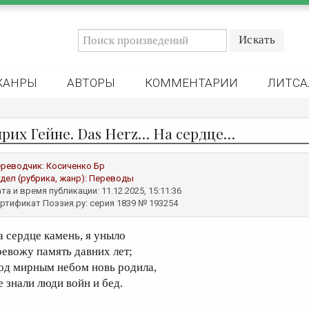
ЖАНРЫ
АВТОРЫ
КОММЕНТАРИИ
ЛИТСА
нрих Гейне. Das Herz… На сердце…
реводчик:
Косиченко Бр
дел (рубрика, жанр):
Переводы
та и время публикации: 11.12.2025, 15:11:36
ртификат Поэзия.ру: серия 1839 № 193254
а сердце камень, я уныло
ревожу память давних лет;
од мирным небом новь родила,
е знали люди войн и бед.