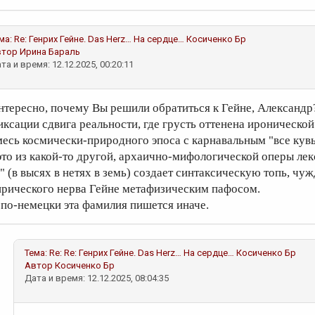
ма:
Re: Генрих Гейне. Das Herz… На сердце…
Косиченко Бр
втор
Ирина Бараль
та и время: 12.12.2025, 00:20:11
нтересно, почему Вы решили обратиться к Гейне, Александр
иксации сдвига реальности, где грусть оттенена ироническо
месь космически-природного эпоса с карнавальным "все кувыр
 это из какой-то другой, архаично-мифологической оперы ле
в" (в высях в нетях в земь) создает синтаксическую топь, чу
ирического нерва Гейне метафизическим пафосом.
 по-немецки эта фамилия пишется иначе.
Тема:
Re: Re: Генрих Гейне. Das Herz… На сердце…
Косиченко Бр
Автор
Косиченко Бр
Дата и время: 12.12.2025, 08:04:35