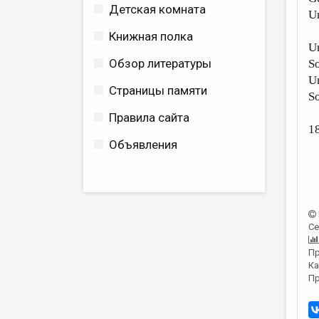
Детская комната
Un
Книжная полка
Un
Обзор литературы
So
Un
Страницы памяти
So
Правила сайта
1
Объявления
Се
Пр
Ка
Пр