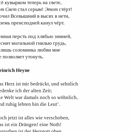
сё кувырком теперь на свете,
от
Свет
стал серым!
Этот
стёрт!
очил Всевышний в высях в нети,
 земь преисподней канул чёрт.
емная персть под хлябью зимней,
еснит могильной гнилью грудь,
 лишь соломинка любви мне
е позволяет утонуть.
einrich Heyne
s Herz ist mir bedrückt, und sehnlich
denke ich der alten Zeit;
ie Welt war damals noch so wöhnlich,
d ruhig lebten hin die Leut’.
ch jetzt ist alles wie verschoben,
s ist ein Drängen! eine Noth!
storben ist der Herrgott oben,