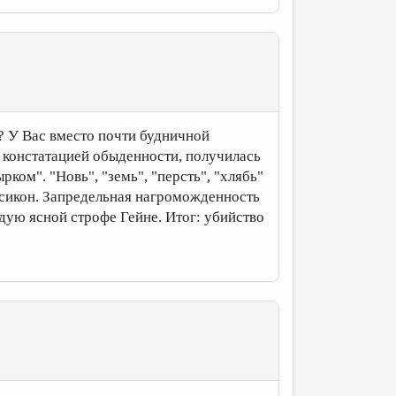
? У Вас вместо почти будничной
й констатацией обыденности, получилась
ком". "Новь", "земь", "персть", "хлябь"
ксикон. Запредельная нагроможденность
ждую ясной строфе Гейне. Итог: убийство