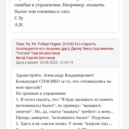
ошибки в управлении. Например:
взывать
былое
или
плениться глаз
.
С бу
А.В.
Тема:
Re: Re: Роберт Геррик. (Н-336) Его старость,
посвящается его лучшему другу Джону Уиксу под именем
“Постум”
Сергей Шестаков
Автор
Сергей Шестаков
Дата и время: 30.08.2025, 12:34:19
Здравствуйте, Александр Владимирович!
Большущее СПАСИБО за то, что откликнулись на
мою просьбу!
По грешкам в управлении:
1. Я хотел сказать, что "Я буду вызывать из памяти
(вспоминать) былое", по примеру: "вызывать
аппетит". Но, да, глагол "взывать" требует: к кому...
Проще, наверное, "вспоминать былое". Подумаю.
2. Здесь я не совсем понял. У меня: "взором глаз ...