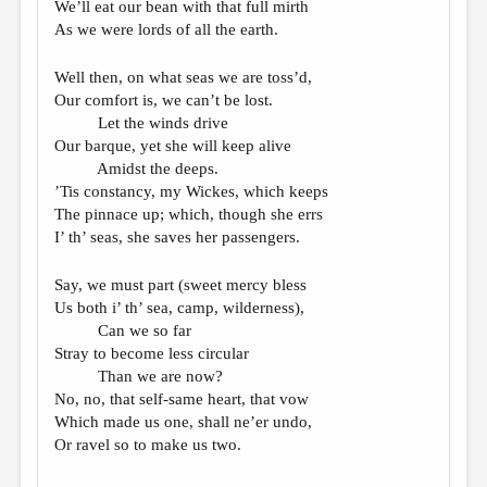
We’ll eat our bean with that full mirth
As we were lords of all the earth.
Well then, on what seas we are toss’d,
Our comfort is, we can’t be lost.
Let the winds drive
Our barque, yet she will keep alive
Amidst the deeps.
’Tis constancy, my Wickes, which keeps
The pinnace up; which, though she errs
I’ th’ seas, she saves her passengers.
Say, we must part (sweet mercy bless
Us both i’ th’ sea, camp, wilderness),
Can we so far
Stray to become less circular
Than we are now?
No, no, that self-same heart, that vow
Which made us one, shall ne’er undo,
Or ravel so to make us two.