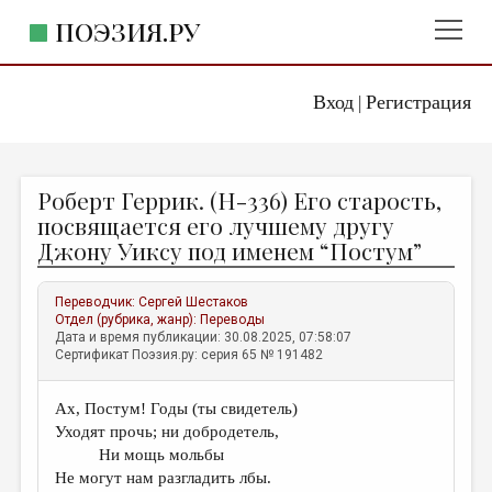
ПОЭЗИЯ.РУ
Вход
Регистрация
ГЛАВНОЕ МЕНЮ
|
ПОЭЗИЯ.РУ
ИЗДАТЕЛЬСТВО
Роберт Геррик. (Н-336) Его старость,
ЖАНРЫ
посвящается его лучшему другу
Джону Уиксу под именем “Постум”
АВТОРЫ
КОММЕНТАРИИ
Переводчик:
Сергей Шестаков
Отдел (рубрика, жанр):
Переводы
ЛИТСАЛОН
Дата и время публикации: 30.08.2025, 07:58:07
Сертификат Поэзия.ру: серия 65 № 191482
НОВОСТИ
ПРАВИЛА САЙТА
Ах, Постум! Годы (ты свидетель)
Уходят прочь; ни добродетель,
ОТДЕЛЫ И РУБРИКИ
Ни мощь мольбы
Не могут нам разгладить лбы.
ИЗБРАННОЕ