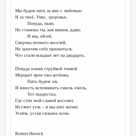
Мы будем пить за них с любовью
И за твоё, Уикс, здоровье,
Покуда, пьян,
Не станешь ты, как вишня, рдян;
И мы, ей-ей,
Сверчка печного веселей,
Не захотим себе признаться,
Что стали младше лет на двадцать.
Покуда пламя струйкой тонкой
Мерцает ярче глаз котёнка,
Пить будем эль
И юность вспоминать сквозь хмель,
Тот пьедестал,
Где стих мой славой воссиял.
Истлеет угль – и мы (нет мочи)
Уснём, устав сильнее ночи.
Robert Herrick