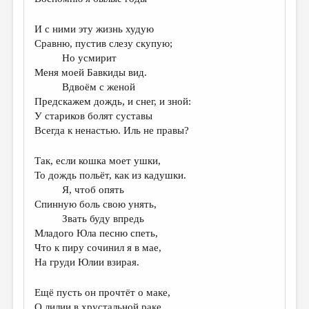
И с ними эту жизнь худую
Сравню, пустив слезу скупую;
Но усмирит
Меня моей Бавкиды вид.
Вдвоём с женой
Предскажем дождь, и снег, и зной:
У стариков болят суставы
Всегда к ненастью. Иль не правы?
Так, если кошка моет ушки,
То дождь польёт, как из кадушки.
Я, чтоб опять
Спинную боль свою унять,
Звать буду впредь
Младого Юла песню спеть,
Что к пиру сочинил я в мае,
На груди Юлии взирая.
Ещё пусть он прочтёт о маке,
О лилии в хрустальной раке