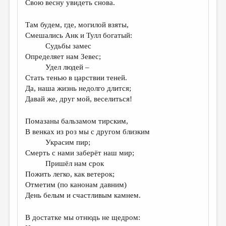
МАЛАЯ ПРОЗА
Свою весну увидеть снова.
ЭССЕИСТИКА
Там будем, где, могилой взяты,
Смешались Анк и Тулл богатый:
ЛИТЕРАТУРОВЕДЕНИЕ
Судьбы замес
КУЛЬТУРОВЕДЕНИЕ
Определяет нам Зевес;
Удел людей –
ПУБЛИЦИСТИКА
Стать тенью в царствии теней.
Да, наша жизнь недолго длится;
РЕЦЕНЗИРОВАНИЕ
Давай же, друг мой, веселиться!
ЦИКЛЫ ПУБЛИКАЦИЙ
Помазаны бальзамом тирским,
ТРЕДИАКОВСКИЙ
В венках из роз мы с другом близким
Украсим пир;
МЕДИА
Смерть с нами заберёт наш мир;
ВКОНТАКТЕ
Пришёл нам срок
Пожить легко, как ветерок;
Отметим (по канонам давним)
День белым и счастливым камнем.
В достатке мы отнюдь не щедром: