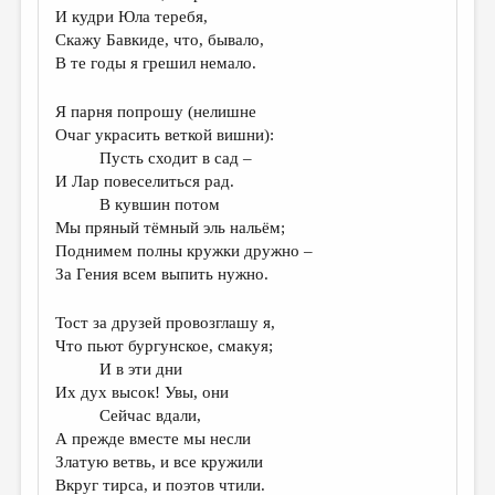
И кудри Юла теребя,
Скажу Бавкиде, что, бывало,
В те годы я грешил немало.
Я парня попрошу (нелишне
Очаг украсить веткой вишни):
Пусть сходит в сад –
И Лар повеселиться рад.
В кувшин потом
Мы пряный тёмный эль нальём;
Поднимем полны кружки дружно –
За Гения всем выпить нужно.
Тост за друзей провозглашу я,
Что пьют бургунское, смакуя;
И в эти дни
Их дух высок! Увы, они
Сейчас вдали,
А прежде вместе мы несли
Златую ветвь, и все кружили
Вкруг тирса, и поэтов чтили.