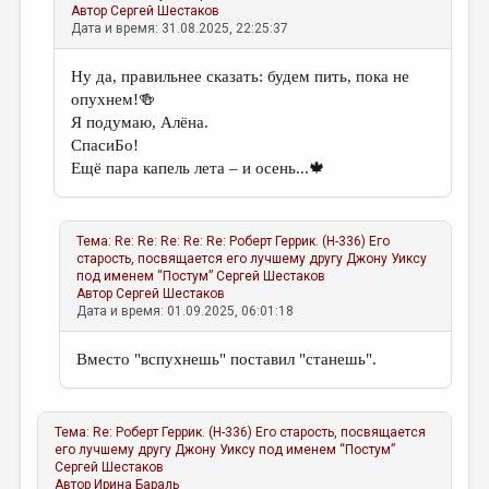
Автор
Сергей Шестаков
Дата и время: 31.08.2025, 22:25:37
Ну да, правильнее сказать: будем пить, пока не
опухнем!🍻
Я подумаю, Алёна.
СпасиБо!
Ещё пара капель лета – и осень...🍁
Тема:
Re: Re: Re: Re: Re: Роберт Геррик. (Н-336) Его
старость, посвящается его лучшему другу Джону Уиксу
под именем “Постум”
Сергей Шестаков
Автор
Сергей Шестаков
Дата и время: 01.09.2025, 06:01:18
Вместо "вспухнешь" поставил "станешь".
Тема:
Re: Роберт Геррик. (Н-336) Его старость, посвящается
его лучшему другу Джону Уиксу под именем “Постум”
Сергей Шестаков
Автор
Ирина Бараль