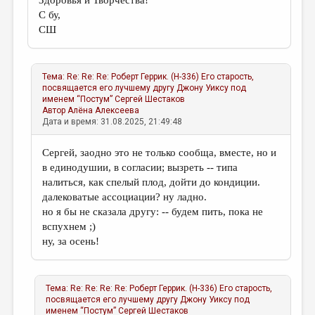
Здоровья и Творчества!
С бу,
СШ
Тема:
Re: Re: Re: Роберт Геррик. (Н-336) Его старость,
посвящается его лучшему другу Джону Уиксу под
именем “Постум”
Сергей Шестаков
Автор
Алёна Алексеева
Дата и время: 31.08.2025, 21:49:48
Сергей, заодно это не только сообща, вместе, но и
в единодушии, в согласии; вызреть -- типа
налиться, как спелый плод, дойти до кондиции.
далековатые ассоциации? ну ладно.
но я бы не сказала другу: -- будем пить, пока не
вспухнем ;)
ну, за осень!
Тема:
Re: Re: Re: Re: Роберт Геррик. (Н-336) Его старость,
посвящается его лучшему другу Джону Уиксу под
именем “Постум”
Сергей Шестаков