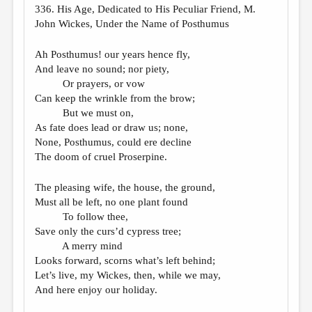
336. His Age, Dedicated to His Peculiar Friend, M.
John Wickes, Under the Name of Posthumus
Ah Posthumus! our years hence fly,
And leave no sound; nor piety,
Or prayers, or vow
Can keep the wrinkle from the brow;
But we must on,
As fate does lead or draw us; none,
None, Posthumus, could ere decline
The doom of cruel Proserpine.
The pleasing wife, the house, the ground,
Must all be left, no one plant found
To follow thee,
Save only the curs’d cypress tree;
A merry mind
Looks forward, scorns what’s left behind;
Let’s live, my Wickes, then, while we may,
And here enjoy our holiday.