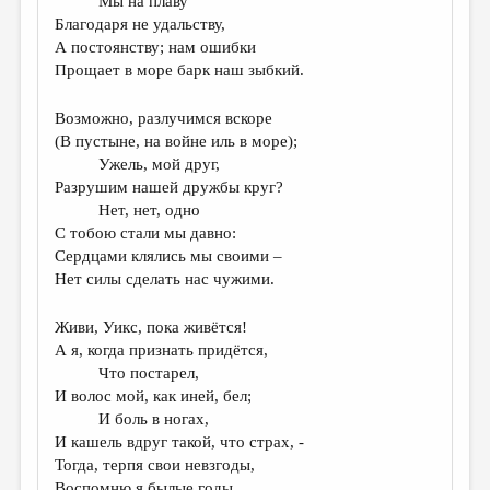
Мы на плаву
Благодаря не удальству,
А постоянству; нам ошибки
Прощает в море барк наш зыбкий.
Возможно, разлучимся вскоре
(В пустыне, на войне иль в море);
Ужель, мой друг,
Разрушим нашей дружбы круг?
Нет, нет, одно
С тобою стали мы давно:
Сердцами клялись мы своими –
Нет силы сделать нас чужими.
Живи, Уикс, пока живётся!
А я, когда признать придётся,
Что постарел,
И волос мой, как иней, бел;
И боль в ногах,
И кашель вдруг такой, что страх, -
Тогда, терпя свои невзгоды,
Воспомню я былые годы