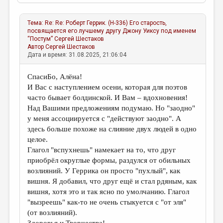
Тема:
Re: Re: Роберт Геррик. (Н-336) Его старость,
посвящается его лучшему другу Джону Уиксу под именем
“Постум”
Сергей Шестаков
Автор
Сергей Шестаков
Дата и время: 31.08.2025, 21:06:04
СпасиБо, Алёна!
И Вас с наступлением осени, которая для поэтов
часто бывает болдинской. И Вам – вдохновения!
Над Вашими предложениям подумаю. Но "заодно"
у меня ассоциируется с "действуют заодно". А
здесь больше похоже на слияние двух людей в одно
целое.
Глагол "вспухнешь" намекает на то, что друг
приобрёл округлые формы, раздулся от обильных
возлияний. У Геррика он просто "пухлый", как
вишня. Я добавил, что друг ещё и стал рдяным, как
вишня, хотя это и так ясно по умолчанию. Глагол
"вызреешь" как-то не очень стыкуется с "от эля"
(от возлияний).