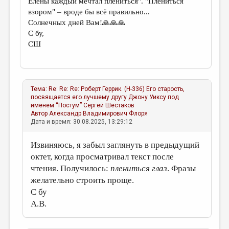
Елены каждый мечтал плениться". "Плениться
взором" – вроде бы всё правильно...
Солнечных дней Вам!🙏🙏🙏
С бу,
СШ
Тема:
Re: Re: Re: Роберт Геррик. (Н-336) Его старость,
посвящается его лучшему другу Джону Уиксу под
именем “Постум”
Сергей Шестаков
Автор
Александр Владимирович Флоря
Дата и время: 30.08.2025, 13:29:12
Извиняюсь, я забыл заглянуть в предыдущий
октет, когда просматривал текст после
чтения. Получилось:
плениться глаз
. Фразы
желательно строить проще.
С бу
А.В.