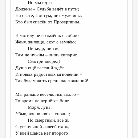
Но мы идти
ДАЙДЖЕСТ
Должны – Судьба ведёт в пути;
На свете, Постум, нет мужчины,
ПРОИЗВЕДЕНИЯ
Кто был спасён от Прозерпины.
ПЕРЕВОДЫ
В могилу не возьмёшь с собою
КОНКУРСЫ
Жену, жилище, скот с землёю;
Ни кедр, ни тис
ДЕТСКАЯ КОМНАТА
Там не нужны – лишь кипарис.
Смотри вперёд!
КНИЖНАЯ ПОЛКА
Душа ещё веселий ждёт
ОБЗОР ЛИТЕРАТУРЫ
И новых радостных мгновений –
Так будем жить средь наслаждений!
СТРАНИЦЫ ПАМЯТИ
Мы раньше веселились вволю –
ОБЪЯВЛЕНИЯ
То время не вернётся боле.
Моря, луна,
КОЛОНКА РЕДАКТОРА
Убыв, восполнятся сполна;
РЕДКОЛЛЕГИЯ
Но смертный, всё ж,
С увянувшей лилеей схож,
ОТ РЕДАКЦИИ
У коей шанса нет второго