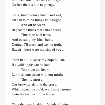
No lust there’s like to poetry.
Thus, frantic-crazy man, God wot,
I’ll call to mind things half-forgot,
And oft between
Repeat the times that I have seen!
Thus ripe with tears,
And twisting my I;lus’ hairs,
Doting, I’ll weep and say, in truth,
Baucis, these were my sins of youth.
Then next I’ll cause my hopeful lad,
If a wild apple can be had,
To crown the hearth,
Lar thus conspiring with our mirth;
Then to infuse
Our browner ale into the cruse,
Which sweetly spic’d, we’ll first carouse
Unto the Genius of the house.
Then the next health to friends of mine,