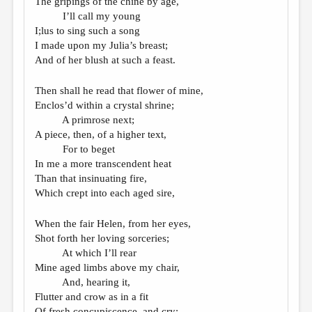
The gripings of the chine by age,
I’ll call my young
I;lus to sing such a song
I made upon my Julia’s breast;
And of her blush at such a feast.
Then shall he read that flower of mine,
Enclos’d within a crystal shrine;
A primrose next;
A piece, then, of a higher text,
For to beget
In me a more transcendent heat
Than that insinuating fire,
Which crept into each aged sire,
When the fair Helen, from her eyes,
Shot forth her loving sorceries;
At which I’ll rear
Mine aged limbs above my chair,
And, hearing it,
Flutter and crow as in a fit
Of fresh concupiscence, and cry: