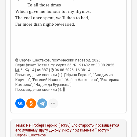
To all those times
Which gave me honour for my rhymes.
The coal once spent, we’ll then to bed,
Far more than night-bewearied.
Сергей Шестаков
, поэтический перевод, 2025
Сертификат Поэзия.ру: серия 65 № 191482 от 30.08.2025
6 |
14 |
887 |
06.08.2026. 16:38:14
Произведение оценили (+): ["Ирина Бараль", "Владимир
Корман", "Евгений Иванов", "Алёна Алексеева", "Екатерина
Камаева", "Надежда Буранова"]
Произведение оценили (-): []
Тема:
Re: Роберт Геррик. (Н-336) Его старость, посвящается
его лучшему другу Джону Уиксу под именем “Постум”
Сергей Шестаков