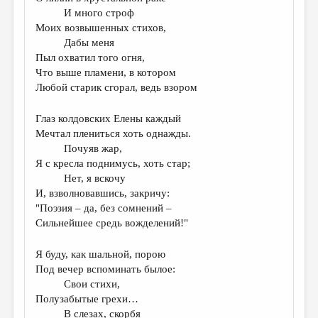
И много строф
Моих возвышенных стихов,
Дабы меня
Пыл охватил того огня,
Что выше пламени, в котором
Любой старик сгорал, ведь взором
Глаз колдовских Елены каждый
Мечтал плениться хоть однажды.
Почуяв жар,
Я с кресла поднимусь, хоть стар;
Нет, я вскочу
И, взволновавшись, закричу:
"Поэзия – да, без сомнений –
Сильнейшее средь вожделений!"
Я буду, как шальной, порою
Под вечер вспоминать былое:
Свои стихи,
Полузабытые грехи…
В слезах, скорбя