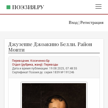
ПОЭЗИЯ.РУ
Вход
Регистрация
ГЛАВНОЕ МЕНЮ
|
ПОЭЗИЯ.РУ
ИЗДАТЕЛЬСТВО
Джузеппе Джоакино Белли. Район
ЖАНРЫ
Монти
АВТОРЫ
Переводчик:
Косиченко Бр
КОММЕНТАРИИ
Отдел (рубрика, жанр):
Переводы
Дата и время публикации: 19.08.2025, 07:48:55
ЛИТСАЛОН
Сертификат Поэзия.ру: серия 1839 № 191246
НОВОСТИ
ПРАВИЛА САЙТА
ОТДЕЛЫ И РУБРИКИ
ИЗБРАННОЕ