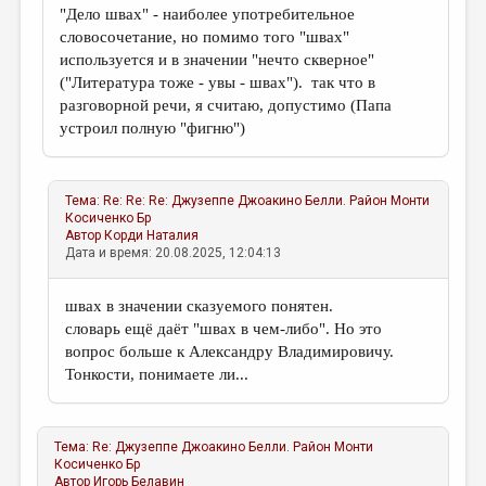
"Дело швах" - наиболее употребительное
словосочетание, но помимо того "швах"
используется и в значении "нечто скверное"
("Литература тоже - увы - швах"). так что в
разговорной речи, я считаю, допустимо (Папа
устроил полную "фигню")
Тема:
Re: Re: Re: Джузеппе Джоакино Белли. Район Монти
Косиченко Бр
Автор
Корди Наталия
Дата и время: 20.08.2025, 12:04:13
швах в значении сказуемого понятен.
словарь ещё даёт "швах в чем-либо". Но это
вопрос больше к Александру Владимировичу.
Тонкости, понимаете ли...
Тема:
Re: Джузеппе Джоакино Белли. Район Монти
Косиченко Бр
Автор
Игорь Белавин