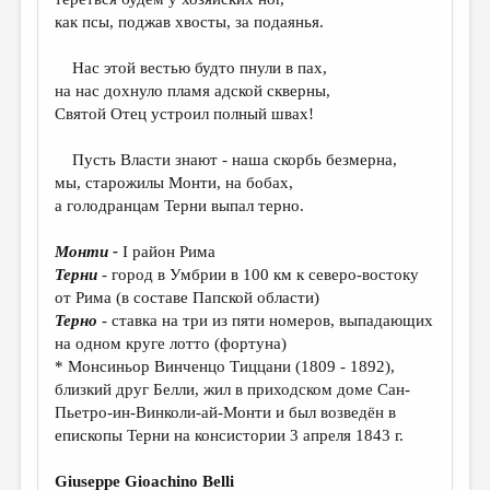
МАЛАЯ ПРОЗА
как псы, поджав хвосты, за подаянья.
ЭССЕИСТИКА
Нас этой вестью будто пнули в пах,
ЛИТЕРАТУРОВЕДЕНИЕ
на нас дохнуло пламя адской скверны,
Святой Отец устроил полный швах!
КУЛЬТУРОВЕДЕНИЕ
ПУБЛИЦИСТИКА
Пусть Власти знают - наша скорбь безмерна,
мы, старожилы Монти, на бобах,
РЕЦЕНЗИРОВАНИЕ
а голодранцам Терни выпал терно.
ЦИКЛЫ ПУБЛИКАЦИЙ
Монти -
I район Рима
ТРЕДИАКОВСКИЙ
Терни
- город в Умбрии в 100 км к северо-востоку
от Рима (в составе Папской области)
МЕДИА
Терно
- ставка на три из пяти номеров, выпадающих
на одном круге лотто (фортуна)
ВКОНТАКТЕ
* Монсиньор Винченцо Тиццани (1809 - 1892),
близкий друг Белли, жил в приходском доме Сан-
Пьетро-ин-Винколи-ай-Монти и был возведён в
епископы Терни на консистории 3 апреля 1843 г.
Giuseppe Gioachino Belli