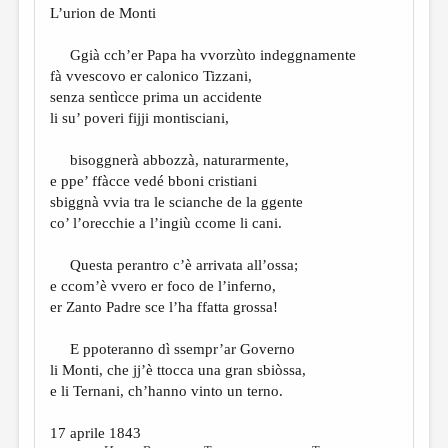
L’urion de Monti
Ggià cch’er Papa ha vvorzùto indeggnamente
fà vvescovo er calonico Tizzani,
senza sentìcce prima un accidente
li su’ poveri fijji montisciani,
bisoggnerà abbozzà, naturarmente,
e ppe’ ffàcce vedé bboni cristiani
sbiggnà vvia tra le scianche de la ggente
co’ l’orecchie a l’ingiù ccome li cani.
Questa perantro c’è arrivata all’ossa;
e ccom’è vvero er foco de l’inferno,
er Zanto Padre sce l’ha ffatta grossa!
E ppoteranno dì ssempr’ar Governo
li Monti, che jj’è ttocca una gran sbiòssa,
e li Ternani, ch’hanno vinto un terno.
17 aprile 1843