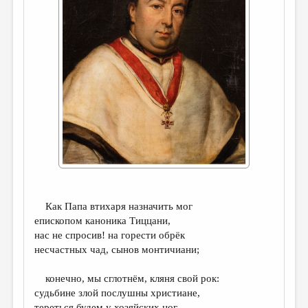
ДАЙДЖЕСТ
ПРОИЗВЕДЕНИЯ
ПЕРЕВОДЫ
КОНКУРСЫ
ДЕТСКАЯ КОМНАТА
КНИЖНАЯ ПОЛКА
ОБЗОР ЛИТЕРАТУРЫ
СТРАНИЦЫ ПАМЯТИ
Как Папа втихаря назначить мог
ОБЪЯВЛЕНИЯ
епископом каноника Тиццани,
нас не спросив! на горести обрёк
КОЛОНКА РЕДАКТОРА
несчастных чад, сынов монтичиани;
РЕДКОЛЛЕГИЯ
конечно, мы сглотнём, кляня свой рок:
ОТ РЕДАКЦИИ
судьбине злой послушны христиане,
тереться будем у хозяйских ног,