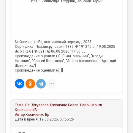
Винченцо Тиццани, епископ Терни
Косиченко Бр
, поэтический перевод, 2025
Сертификат Поэзия.ру: серия 1839 № 191246 от 19.08.2025
5 |
6 |
521 |
06.08.2026. 17:50:55
Произведение оценили (+): ["Вяч. Маринин", "Корди
Наталия", "Сергей Шестаков", "Алёна Алексеева", "Аркадий
Шляпинтох"]
Произведение оценили (-): []
Тема:
Re: Джузеппе Джоакино Белли. Район Монти
Косиченко Бр
Автор
Косиченко Бр
Дата и время: 19.08.2025, 07:55:26