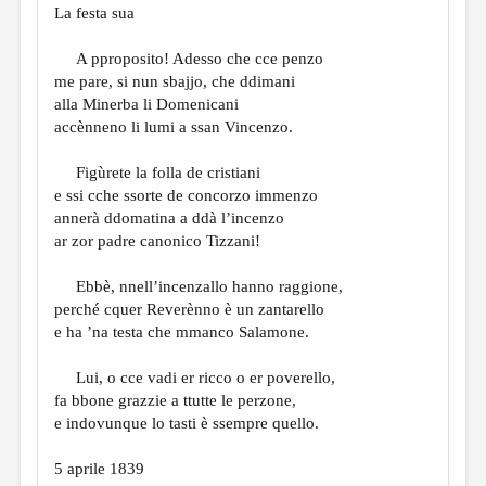
La festa sua
A pproposito! Adesso che cce penzo
me pare, si nun sbajjo, che ddimani
alla Minerba li Domenicani
accènneno li lumi a ssan Vincenzo.
Figùrete la folla de cristiani
e ssi cche ssorte de concorzo immenzo
annerà ddomatina a ddà l’incenzo
ar zor padre canonico Tizzani!
Ebbè, nnell’incenzallo hanno raggione,
perché cquer Reverènno è un zantarello
e ha ’na testa che mmanco Salamone.
Lui, o cce vadi er ricco o er poverello,
fa bbone grazzie a ttutte le perzone,
e indovunque lo tasti è ssempre quello.
5 aprile 1839