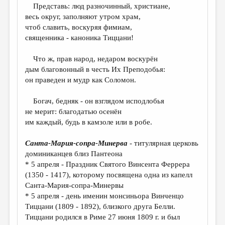
МАЛАЯ ПРОЗА
Представь: люд разночинный, христиане,
весь округ, заполняют утром храм,
ЭССЕИСТИКА
чтоб славить, воскуряя фимиам,
ЛИТЕРАТУРОВЕДЕНИЕ
священника - каноника Тиццани!
КУЛЬТУРОВЕДЕНИЕ
Что ж, прав народ, недаром воскурён
дым благовонный в честь Их Преподобья:
ПУБЛИЦИСТИКА
он праведен и мудр как Соломон.
РЕЦЕНЗИРОВАНИЕ
Богач, бедняк - он взглядом исподлобья
ЦИКЛЫ ПУБЛИКАЦИЙ
не мерит: благодатью осенён
им каждый, будь в камзоле или в робе.
ТРЕДИАКОВСКИЙ
МЕДИА
Санта-Мария-сопра-Минерва
- титулярная церковь
доминиканцев близ Пантеона
ВКОНТАКТЕ
* 5 апреля - Праздник Святого Винсента Феррера
(1350 - 1417), которому посвящена одна из капелл
Санта-Мария-сопра-Минервы
* 5 апреля - день именин монсиньора Винченцо
Тиццани (1809 - 1892), близкого друга Белли.
Тиццани родился в Риме 27 июня 1809 г. и был