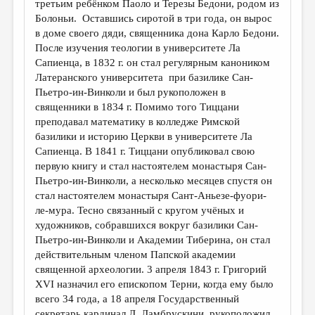
третьим ребёнком Паоло и Терезы Бедони, родом из
Болоньи. Оставшись сиротой в три года, он вырос
в доме своего дяди, священника дона Карло Бедони.
После изучения теологии в университете Ла
Сапиенца, в 1832 г. он стал регулярным каноником
Латеранского университета при базилике Сан-
Пьетро-ин-Винколи и был рукоположен в
священники в 1834 г. Помимо того Тиццани
преподавал математику в колледже Римской
базилики и историю Церкви в университете Ла
Сапиенца. В 1841 г. Тиццани опубликовал свою
первую книгу и стал настоятелем монастыря Сан-
Пьетро-ин-Винколи, а несколько месяцев спустя он
стал настоятелем монастыря Сант-Аньезе-фуори-
ле-мура. Тесно связанный с кругом учёных и
художников, собравшихся вокруг базилики Сан-
Пьетро-ин-Винколи и Академии Тиберина, он стал
действительным членом Папской академии
священной археологии. 3 апреля 1843 г. Григорий
XVI назначил его епископом Терни, когда ему было
всего 34 года, а 18 апреля Государственный
секретарь кардинал Л. Ламбрускини, рукоположил