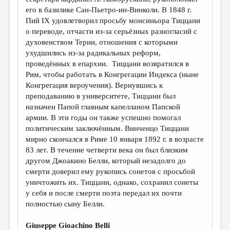
его в базилике Сан-Пьетро-ин-Винколи. В 1848 г.
Пий IX удовлетворил просьбу монсиньора Тиццани
о переводе, отчасти из-за серьёзных разногласий с
духовенством Терни, отношения с которыми
ухудшились из-за радикальных реформ,
проведённых в епархии. Тиццани возвратился в
Рим, чтобы работать в Конгрегации Индекса (ныне
Конгрегация вероучения). Вернувшись к
преподаванию в университете, Тиццани был
назначен Папой главным капелланом Папской
армии. В эти годы он также успешно помогал
политическим заключённым. Винченцо Тиццани
мирно скончался в Риме 10 января 1892 г. в возрасте
83 лет. В течение четверти века он был близким
другом Джоакино Белли, который незадолго до
смерти доверил ему рукопись сонетов с просьбой
уничтожить их. Тиццани, однако, сохранил сонеты
у себя и после смерти поэта передал их почти
полностью сыну Белли.
Giuseppe Gioachino Belli