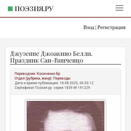
ПОЭЗИЯ.РУ
Вход
Регистрация
ГЛАВНОЕ МЕНЮ
|
ПОЭЗИЯ.РУ
ИЗДАТЕЛЬСТВО
Джузеппе Джоакино Белли.
ЖАНРЫ
Праздник Сан-Винченцо
АВТОРЫ
Переводчик:
Косиченко Бр
КОММЕНТАРИИ
Отдел (рубрика, жанр):
Переводы
Дата и время публикации: 18.08.2025, 06:55:12
ЛИТСАЛОН
Сертификат Поэзия.ру: серия 1839 № 191229
НОВОСТИ
ПРАВИЛА САЙТА
ОТДЕЛЫ И РУБРИКИ
ИЗБРАННОЕ