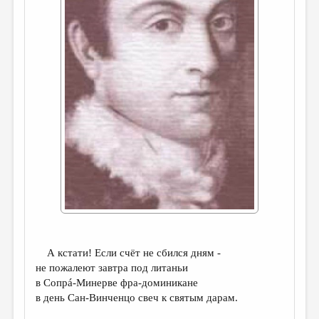
ДАЙДЖЕСТ
ПРОИЗВЕДЕНИЯ
ПЕРЕВОДЫ
КОНКУРСЫ
ДЕТСКАЯ КОМНАТА
КНИЖНАЯ ПОЛКА
ОБЗОР ЛИТЕРАТУРЫ
СТРАНИЦЫ ПАМЯТИ
ОБЪЯВЛЕНИЯ
КОЛОНКА РЕДАКТОРА
А кстати! Если счёт не сбился дням -
не пожалеют завтра под литаньи
РЕДКОЛЛЕГИЯ
в Сопрá-Минерве фра-доминикане
ОТ РЕДАКЦИИ
в день Сан-Винченцо свеч к святым дарам.