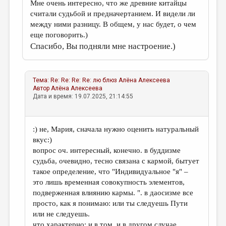
Мне очень интересно, что же древние китайцы
считали судьбой и предначертанием. И видели ли
между ними разницу. В общем, у нас будет, о чем
еще поговорить.)
Спасибо, Вы подняли мне настроение.)
Тема:
Re: Re: Re: Re: лю блюз
Алёна Алексеева
Автор
Алёна Алексеева
Дата и время: 19.07.2025, 21:14:55
:) не, Мария, сначала нужно оценить натуральный
вкус:)
вопрос оч. интересный, конечно. в буддизме
судьба, очевидно, тесно связана с кармой, бытует
такое определение, что "Индивидуальное "я" –
это лишь временная совокупность элементов,
подверженная влиянию кармы. ". в даосизме все
просто, как я понимаю: или ты следуешь Пути
или не следуешь.
что характерно: и в том, и в другом случае