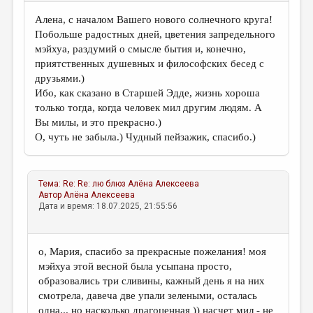
Алена, с началом Вашего нового солнечного круга!
Побольше радостных дней, цветения запредельного
мэйхуа, раздумий о смысле бытия и, конечно,
приятственных душевных и философских бесед с
друзьями.)
Ибо, как сказано в Старшей Эдде, жизнь хороша
только тогда, когда человек мил другим людям. А
Вы милы, и это прекрасно.)
О, чуть не забыла.) Чудный пейзажик, спасибо.)
Тема:
Re: Re: лю блюз
Алёна Алексеева
Автор
Алёна Алексеева
Дата и время: 18.07.2025, 21:55:56
о, Мария, спасибо за прекрасные пожелания! моя
мэйхуа этой весной была усыпана просто,
образовались три сливины, кажный день я на них
смотрела, давеча две упали зелеными, осталась
одна... но насколько драгоценная )) насчет мил - не