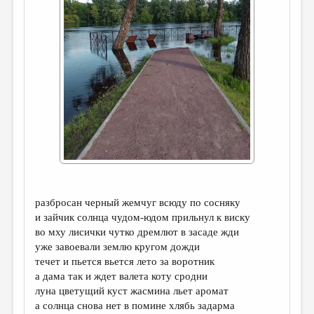
ДАЙДЖЕСТ
ПРОИЗВЕДЕНИЯ
ПЕРЕВОДЫ
КОНКУРСЫ
ДЕТСКАЯ КОМНАТА
КНИЖНАЯ ПОЛКА
ОБЗОР ЛИТЕРАТУРЫ
СТРАНИЦЫ ПАМЯТИ
разбросан черный жемчуг всюду по сосняку
ОБЪЯВЛЕНИЯ
и зайчик солнца чудом-юдом прильнул к виску
во мху лисички чутко дремлют в засаде жди
уже завоевали землю кругом дожди
КОЛОНКА РЕДАКТОРА
течет и пьется вьется лето за воротник
РЕДКОЛЛЕГИЯ
а дама так и ждет валета коту сродни
луна цветущий куст жасмина льет аромат
ОТ РЕДАКЦИИ
а солнца снова нет в помине хлябь задарма