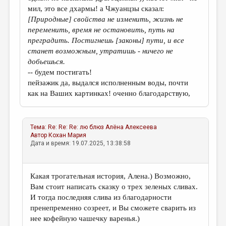
мил, это все дхармы! а Чжуанцзы сказал:
[Природные] свойства не изменить, жизнь не
переменить, время не
остановить, путь на
преградить. Постигнешь [законы] пути, и все
станет
возможным, утратишь - ничего не
добьешься.
-- будем постигать!
пейзажик да, выдался исполненным воды, почти
как на Ваших картинках! оченно благодарствую,
Тема:
Re: Re: Re: лю блюз
Алёна Алексеева
Автор
Кохан Мария
Дата и время: 19.07.2025, 13:38:58
Какая трогательная история, Алена.) Возможно,
Вам стоит написать сказку о трех зеленых сливах.
И тогда последняя слива из благодарности
пренепременно созреет, и Вы сможете сварить из
нее кофейную чашечку варенья.)