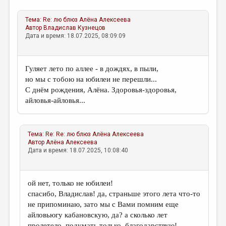
Тема:
Re: лю блюз
Алёна Алексеева
Автор
Владислав Кузнецов
Дата и время: 18.07.2025, 08:09:09
Гуляет лето по аллее - в дождях, в пыли,
но мы с тобою на юбилеи не перешли...
С днём рождения, Алёна. Здоровья-здоровья,
айловья-айловья...
Тема:
Re: Re: лю блюз
Алёна Алексеева
Автор
Алёна Алексеева
Дата и время: 18.07.2025, 10:08:40
ой нет, только не юбилеи!
спасибо, Владислав! да, страньше этого лета что-то
не припоминаю, зато мы с Вами помним еще
айловьюгу кабановскую, да? а сколько лет
пролетело, подумать только. благодарствую!