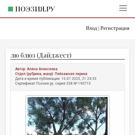
ПОЭЗИЯ.РУ
Вход
Регистрация
ГЛАВНОЕ МЕНЮ
|
ПОЭЗИЯ.РУ
ИЗДАТЕЛЬСТВО
лю блюз (Дайджест)
ЖАНРЫ
АВТОРЫ
Автор:
Алёна Алексеева
Отдел (рубрика, жанр):
Пейзажная лирика
КОММЕНТАРИИ
Дата и время публикации: 16.07.2025, 21:24:33
Сертификат Поэзия.ру: серия 338 № 190715
ЛИТСАЛОН
НОВОСТИ
ПРАВИЛА САЙТА
ОТДЕЛЫ И РУБРИКИ
ИЗБРАННОЕ