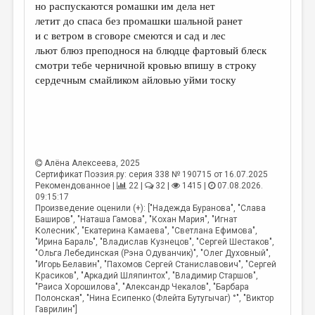
МАЛАЯ ПРОЗА
но распускаются ромашки им дела нет
летит до спаса без промашки шальной ранет
ЭССЕИСТИКА
и с ветром в сговоре смеются и сад и лес
льют блюз преподнося на блюдце фартовый блеск
ЛИТЕРАТУРОВЕДЕНИЕ
смотри тебе черничной кровью впишу в строку
КУЛЬТУРОВЕДЕНИЕ
сердечным смайликом айловью уйми тоску
ПУБЛИЦИСТИКА
РЕЦЕНЗИРОВАНИЕ
ЦИКЛЫ ПУБЛИКАЦИЙ
Алёна Алексеева
, 2025
Сертификат Поэзия.ру: серия 338 № 190715 от 16.07.2025
ТРЕДИАКОВСКИЙ
Рекомендованное |
22 |
32 |
1415 |
07.08.2026.
09:15:17
МЕДИА
Произведение оценили (+): ["Надежда Буранова", "Слава
Баширов", "Наташа Гамова", "Кохан Мария", "Игнат
ВКОНТАКТЕ
Колесник", "Екатерина Камаева", "Светлана Ефимова",
"Ирина Бараль", "Владислав Кузнецов", "Сергей Шестаков",
"Ольга Лебединская (Рэна Одуванчик)", "Олег Духовный",
"Игорь Белавин", "Пахомов Сергей Станиславович", "Сергей
Красиков", "Аркадий Шляпинтох", "Владимир Старшов",
"Раиса Хорошилова", "Александр Чекалов", "Барбара
Полонская", "Нина Есипенко (Флейта Бутугычаг) °", "Виктор
Гаврилин"]