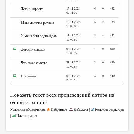
Жизнь коротка
17-11-2024
6
0
492
00:11:39
Мать сыночка рожала
19-11-2024
5
2
439
18:05:00
У меня был родной дом
11-11-2024
5
4
452
10:00:50
Детский стишок
08-11-2024
4
0
800
13:06:22
Что такое счастье
21-11-2024
3
0
420
10:00:57
Про осень
04-11-2024
3
0
440
22:20:10
Показать текст всех произведений автора на
одной странице
Условные обозначения:
Избранное |
Дайджест |
Колонка редактора
|
Иллюстрация