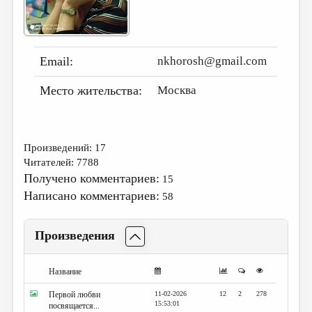
ДАЙДЖЕСТ
ПРОИЗВЕДЕНИЯ
Email:
nkhorosh@gmail.com
ПЕРЕВОДЫ
Место жительства:
Москва
КОНКУРСЫ
ДЕТСКАЯ КОМНАТА
КНИЖНАЯ ПОЛКА
Произведений: 17
Читателей: 7788
ОБЗОР ЛИТЕРАТУРЫ
Получено комментариев:
15
СТРАНИЦЫ ПАМЯТИ
Написано комментариев:
58
ОБЪЯВЛЕНИЯ
Произведения
КОЛОНКА РЕДАКТОРА
РЕДКОЛЛЕГИЯ
Название
ОТ РЕДАКЦИИ
Первой любви
11-02-2026
12
2
278
15:53:01
посвящается...