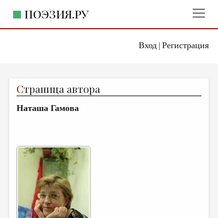
ПОЭЗИЯ.РУ
Вход
Регистрация
ГЛАВНОЕ МЕНЮ
|
ПОЭЗИЯ.РУ
ИЗДАТЕЛЬСТВО
С
траница автора
ЖАНРЫ
Наташа Гамова
АВТОРЫ
КОММЕНТАРИИ
ЛИТСАЛОН
НОВОСТИ
ПРАВИЛА САЙТА
ОТДЕЛЫ И РУБРИКИ
ИЗБРАННОЕ