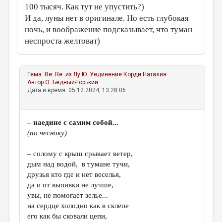
100 тысяч. Как тут не упустить?)
И да, луны нет в оригинале. Но есть глубокая
ночь, и воображение подсказывает, что туман
неспроста желтоват)
Тема:
Re: Re: из Лу Ю. Уединение
Корди Наталия
Автор
О. Бедный-Горький
Дата и время: 05.12.2024, 13:28:06
– наедине с самим собой...
(по чесноку)
– солому с крыш срывает ветер,
дым над водой, в тумане тучи,
друзья кто где и нет веселья,
да и от выпивки не лучше,
увы, не помогает зелье...
на сердце холодно как в склепе
его как бы сковали цепи,