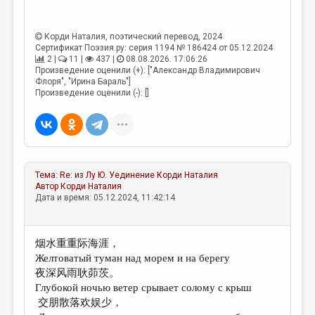
МАЛАЯ ПРОЗА
ЭССЕИСТИКА
Корди Наталия
, поэтический перевод, 2024
Сертификат Поэзия.ру: серия 1194 № 186424 от 05.12.2024
ЛИТЕРАТУРОВЕДЕНИЕ
2 |
11 |
437 |
08.08.2026. 17:06:26
Произведение оценили (+): ["Александр Владимирович
КУЛЬТУРОВЕДЕНИЕ
Флоря", "Ирина Бараль"]
Произведение оценили (-): []
ПУБЛИЦИСТИКА
РЕЦЕНЗИРОВАНИЕ
ЦИКЛЫ ПУБЛИКАЦИЙ
ТРЕДИАКОВСКИЙ
Тема:
Re: из Лу Ю. Уединение
Корди Наталия
Автор
Корди Наталия
Дата и время: 05.12.2024, 11:42:14
МЕДИА
ВКОНТАКТЕ
烟水重重际海涯，
Желтоватый туман над морем и на берегу
夜深风雨耿茆茨。
Глубокой ночью ветер срывает солому с крыш
交朋散落欢娱少，