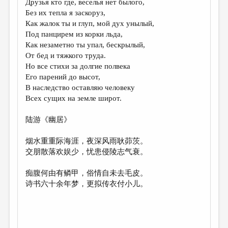
Друзья кто где, веселья нет былого,
Без их тепла я заскоруз,
ДАЙДЖЕСТ
Как жалок ты и глуп, мой дух унылый,
ПРОИЗВЕДЕНИЯ
Под панцирем из корки льда,
Как незаметно ты упал, бескрылый,
ПЕРЕВОДЫ
От бед и тяжкого труда.
Но все стихи за долгие полвека
КОНКУРСЫ
Его парений до высот,
ДЕТСКАЯ КОМНАТА
В наследство оставляю человеку
Всех сущих на земле широт.
КНИЖНАЯ ПОЛКА
陆游《幽居》
ОБЗОР ЛИТЕРАТУРЫ
СТРАНИЦЫ ПАМЯТИ
烟水重重际海涯，夜深风雨耿茆茨。
交朋散落欢娱少，忧患侵陵志气衰。
ОБЪЯВЛЕНИЯ
痴腹何由有鳞甲，俗情自未去毛皮。
КОЛОНКА РЕДАКТОРА
诗书六十余年梦，更拟传衣付小儿。
РЕДКОЛЛЕГИЯ
ОТ РЕДАКЦИИ