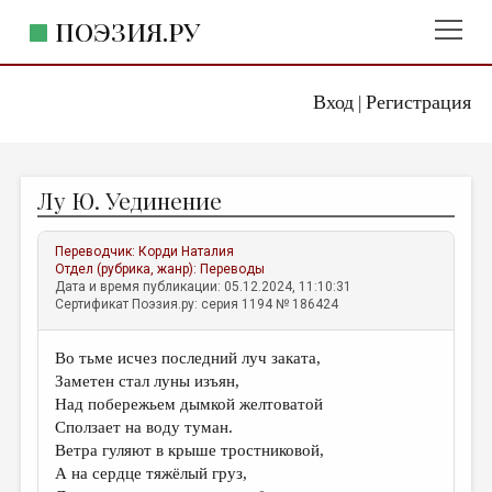
ПОЭЗИЯ.РУ
Вход
Регистрация
ГЛАВНОЕ МЕНЮ
|
ПОЭЗИЯ.РУ
ИЗДАТЕЛЬСТВО
Лу Ю. Уединение
ЖАНРЫ
АВТОРЫ
Переводчик:
Корди Наталия
Отдел (рубрика, жанр):
Переводы
КОММЕНТАРИИ
Дата и время публикации: 05.12.2024, 11:10:31
Сертификат Поэзия.ру: серия 1194 № 186424
ЛИТСАЛОН
Во тьме исчез последний луч заката,
НОВОСТИ
Заметен стал луны изъян,
ПРАВИЛА САЙТА
Над побережьем дымкой желтоватой
Сползает на воду туман.
Ветра гуляют в крыше тростниковой,
ОТДЕЛЫ И РУБРИКИ
А на сердце тяжёлый груз,
ИЗБРАННОЕ