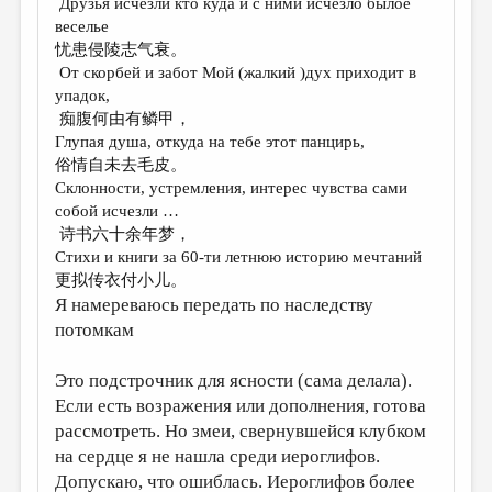
Друзья исчезли кто куда и с ними исчезло былое
веселье
忧患侵陵志气衰。
От скорбей и забот Мой (жалкий )дух приходит в
упадок,
痴腹何由有鳞甲，
Глупая душа, откуда на тебе этот панцирь,
俗情自未去毛皮。
Склонности, устремления, интерес чувства сами
собой исчезли …
诗书六十余年梦，
Стихи и книги за 60-ти летнюю историю мечтаний
更拟传衣付小儿。
Я намереваюсь передать по наследству
потомкам
Это подстрочник для ясности (сама делала).
Если есть возражения или дополнения, готова
рассмотреть. Но змеи, свернувшейся клубком
на сердце я не нашла среди иероглифов.
Допускаю, что ошиблась. Иероглифов более