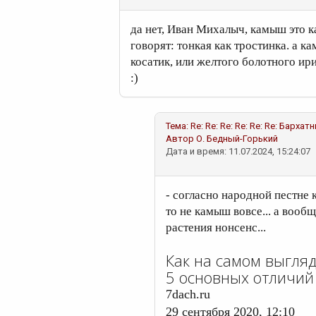
да нет, Иван Михалыч, камыш это ка
говорят: тонкая как тростинка. а к
косатик, или желтого болотного ири
:)
Тема:
Re: Re: Re: Re: Re: Re: Барха
Автор
О. Бедный-Горький
Дата и время: 11.07.2024, 15:24:07
- согласно народной пестне
то не камыш вовсе... а вообщ
растения нонсенс...
Как на самом выгляд
5 основных отличий
7dach.ru
29 сентября 2020, 12:10