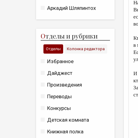
Н
Аркадий Шляпинтох
В
ес
в
О
тделы и рубрики
К
в
Отделы
Колонка редактора
Е
у
Избранное
Дайджест
И
к
Произведения
З
с
Переводы
Конкурсы
Детская комната
Книжная полка