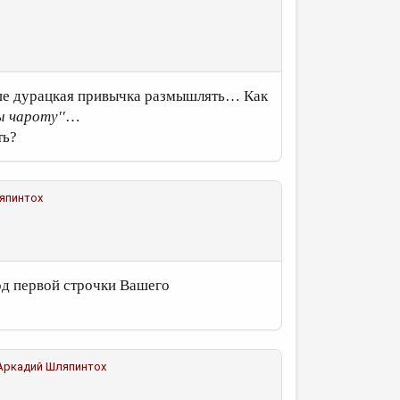
льше дурацкая привычка размышлять… Как
ы чароту
''
…
ть?
япинтох
од первой строчки Вашего
Аркадий Шляпинтох