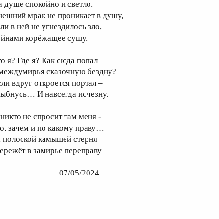
а душе спокойно и светло.
нешний мрак не проникает в душу,
ли в ней не угнездилось зло,
ойнами корёжащее сушу.
то я? Где я? Как сюда попал
 междумирья сказочную бездну?
сли вдруг откроется портал –
лыбнусь… И навсегда исчезну.
 никто не спросит там меня -
то, зачем и по какому праву…
а полоской камышей стерня
тережёт в замирье переправу
07/05/2024.