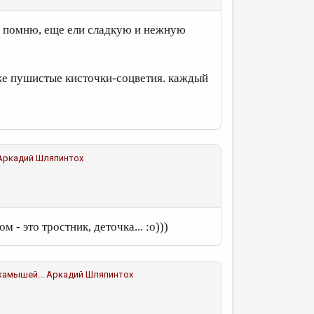
а помню, еще ели сладкую и нежную
оже пушистые кисточки-соцветия. каждый
Аркадий Шляпинтох
 - это тростник, деточка... :о)))
 камышей...
Аркадий Шляпинтох