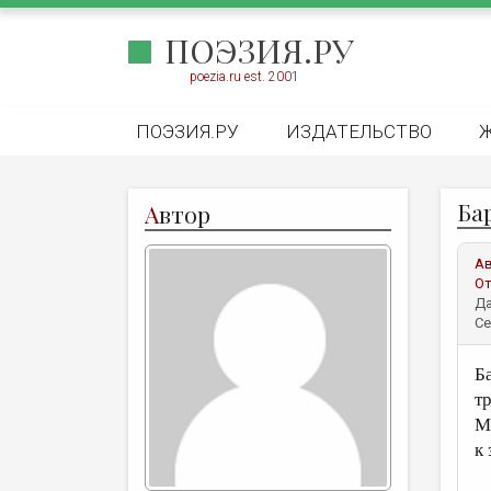
ПОЭЗИЯ.РУ
poezia.ru est. 2001
ПОЭЗИЯ.РУ
ИЗДАТЕЛЬСТВО
Ба
А
втор
А
От
Да
Се
Б
т
М
к