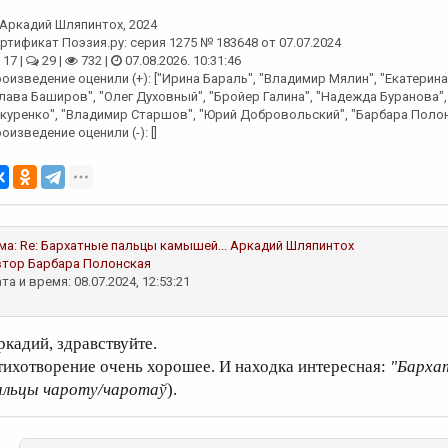
Аркадий Шляпинтох
, 2024
ртификат Поэзия.ру: серия 1275 № 183648 от 07.07.2024
17 |
29 |
732 |
07.08.2026. 10:31:46
оизведение оценили (+): ["Ирина Бараль", "Владимир Мялин", "Екатерина
лава Баширов", "Олег Духовный", "Бройер Галина", "Надежда Буранова",
куренко", "Владимир Старшов", "Юрий Добровольский", "Барбара Полон
оизведение оценили (-): []
ма:
Re: Бархатные пальцы камышей...
Аркадий Шляпинтох
втор
Барбара Полонская
та и время: 08.07.2024, 12:53:21
ркадий, здравствуйте.
тихотворение очень хорошее. И находка интересная:
"Барха
альцы чароту/чаротаў
).