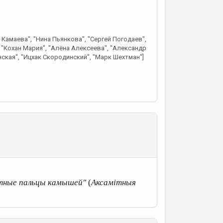
 Камаева", "Нина Пьянкова", "Сергей Погодаев",
 "Кохан Мария", "Алёна Алексеева", "Александр
ская", "Ицхак Скородинский", "Марк Шехтман"]
тные пальцы камышей"
(
Аксамітныя