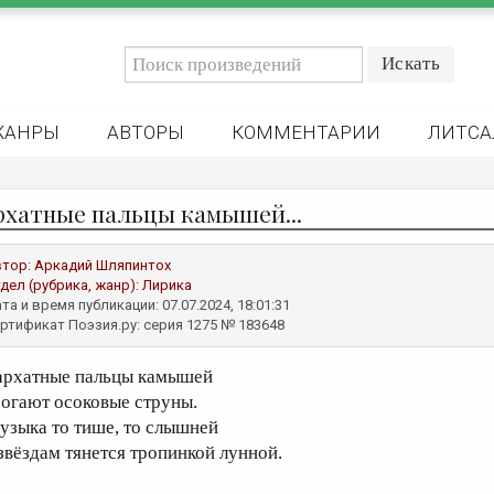
ЖАНРЫ
АВТОРЫ
КОММЕНТАРИИ
ЛИТСА
рхатные пальцы камышей...
втор:
Аркадий Шляпинтох
дел (рубрика, жанр):
Лирика
та и время публикации: 07.07.2024, 18:01:31
ртификат Поэзия.ру: серия 1275 № 183648
архатные пальцы камышей
рогают осоковые струны.
узыка то тише, то слышней
 звёздам тянется тропинкой лунной.