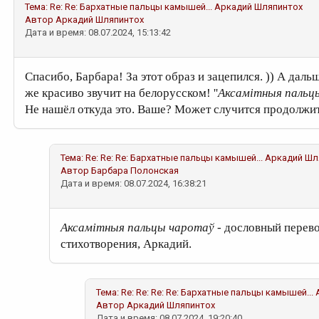
Тема:
Re: Re: Бархатные пальцы камышей...
Аркадий Шляпинтох
Автор
Аркадий Шляпинтох
Дата и время: 08.07.2024, 15:13:42
Спасибо, Барбара! За этот образ и зацепился. )) А да
же красиво звучит на белорусском! ''
Аксамітныя пальц
Не нашёл откуда это. Ваше? Может случится продолжи
Тема:
Re: Re: Re: Бархатные пальцы камышей...
Аркадий Шл
Автор
Барбара Полонская
Дата и время: 08.07.2024, 16:38:21
Аксамітныя пальцы чаротаў
- дословный перев
стихотворения, Аркадий.
Тема:
Re: Re: Re: Re: Бархатные пальцы камышей...
Автор
Аркадий Шляпинтох
Дата и время: 08.07.2024, 19:20:40