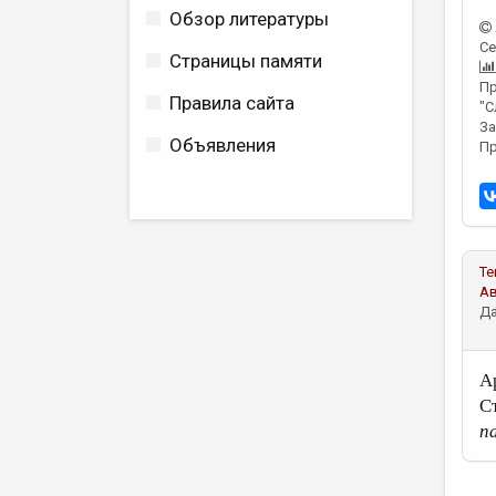
Обзор литературы
Се
Страницы памяти
Пр
Правила сайта
"С
За
Объявления
Пр
Те
А
Да
А
С
п