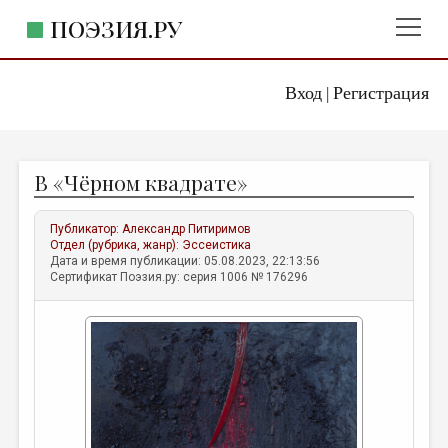
ПОЭЗИЯ.РУ
Вход
Регистрация
ГЛАВНОЕ МЕНЮ
|
ПОЭЗИЯ.РУ
ИЗДАТЕЛЬСТВО
В «Чёрном квадрате»
ЖАНРЫ
АВТОРЫ
Публикатор:
Александр Питиримов
Отдел (рубрика, жанр):
Эссеистика
КОММЕНТАРИИ
Дата и время публикации: 05.08.2023, 22:13:56
Сертификат Поэзия.ру: серия 1006 № 176296
ЛИТСАЛОН
НОВОСТИ
ПРАВИЛА САЙТА
ОТДЕЛЫ И РУБРИКИ
ИЗБРАННОЕ