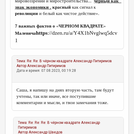
мировоззрений и миростроительства... ͟
ч͟е͟р͟н͟ы͟й͟
͟
к͟а͟к͟
з͟н͟а͟к͟
͟
э͟к͟о͟н͟о͟м͟и͟к͟и͟
,
красный
как сигнал к
революции
и белый как чистое действие».
7
важных
фактов
о
«
ЧЕРНОМ
КВАДРАТЕ
»
https
://dzen.ru/a/Y4X1bNvglwq5dcv
Малевича
1
Тема:
Re: Re: В чёрном квадрате
Александр Питиримов
Автор
Александр Питиримов
Дата и время: 07.08.2023, 00:19:28
Саша, я напишу на днях вторую часть, там будут
учтены, так или иначе, все поступившие
комментарии и мысли, и твои замечания тоже.
Тема:
Re: Re: Re: В чёрном квадрате
Александр
Питиримов
Автор
Александр Шведов