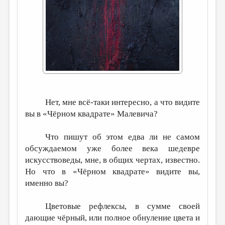
ДАЙДЖЕСТ
ПРОИЗВЕДЕНИЯ
ПЕРЕВОДЫ
КОНКУРСЫ
ДЕТСКАЯ КОМНАТА
Нет, мне всё-таки интересно, а что видите
КНИЖНАЯ ПОЛКА
вы в «Чёрном квадрате» Малевича?
ОБЗОР ЛИТЕРАТУРЫ
Что пишут об этом едва ли не самом
СТРАНИЦЫ ПАМЯТИ
обсуждаемом уже более века шедевре
ОБЪЯВЛЕНИЯ
искусствоведы, мне, в общих чертах, известно.
Но что в «Чёрном квадрате» видите вы,
КОЛОНКА РЕДАКТОРА
именно вы?
РЕДКОЛЛЕГИЯ
Цветовые рефлексы, в сумме своей
ОТ РЕДАКЦИИ
дающие чёрный, или полное обнуление цвета и