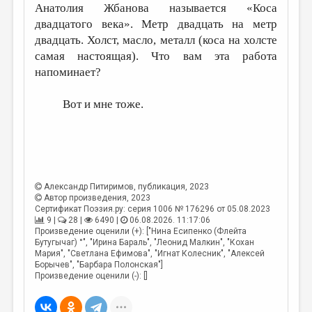
Анатолия Жбанова называется «Коса
двадцатого века». Метр двадцать на метр
двадцать. Холст, масло, металл (коса на холсте
самая настоящая). Что вам эта работа
напоминает?
Вот и мне тоже.
Александр Питиримов
, публикация, 2023
Автор произведения, 2023
Сертификат Поэзия.ру: серия 1006 № 176296 от 05.08.2023
9 |
28 |
6490 |
06.08.2026. 11:17:06
Произведение оценили (+): ["Нина Есипенко (Флейта
Бутугычаг) °", "Ирина Бараль", "Леонид Малкин", "Кохан
Мария", "Светлана Ефимова", "Игнат Колесник", "Алексей
Борычев", "Барбара Полонская"]
Произведение оценили (-): []