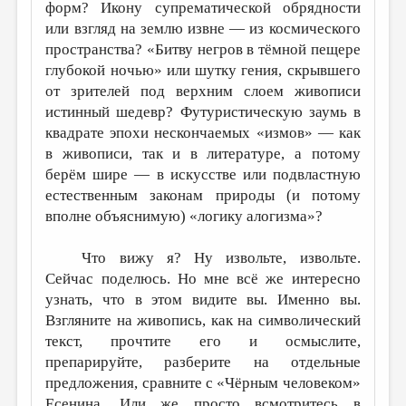
МАЛАЯ ПРОЗА
форм? Икону супрематической обрядности
или взгляд на землю извне — из космического
ЭССЕИСТИКА
пространства? «Битву негров в тёмной пещере
ЛИТЕРАТУРОВЕДЕНИЕ
глубокой ночью» или шутку гения, скрывшего
от зрителей под верхним слоем живописи
КУЛЬТУРОВЕДЕНИЕ
истинный шедевр? Футуристическую заумь в
ПУБЛИЦИСТИКА
квадрате эпохи нескончаемых «измов» — как
в живописи, так и в литературе, а потому
РЕЦЕНЗИРОВАНИЕ
берём шире — в искусстве или подвластную
естественным законам природы (и потому
ЦИКЛЫ ПУБЛИКАЦИЙ
вполне объяснимую) «логику алогизма»?
ТРЕДИАКОВСКИЙ
Что вижу я? Ну извольте, извольте.
МЕДИА
Сейчас поделюсь. Но мне всё же интересно
ВКОНТАКТЕ
узнать, что в этом видите вы. Именно вы.
Взгляните на живопись, как на символический
текст, прочтите его и осмыслите,
препарируйте, разберите на отдельные
предложения, сравните с «Чёрным человеком»
Есенина. Или же просто всмотритесь в