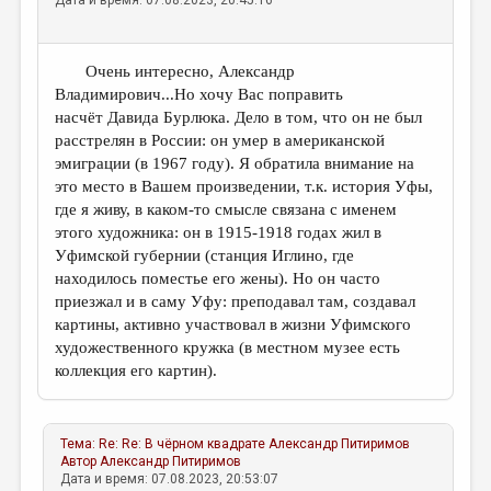
Дата и время: 07.08.2023, 20:45:16
Очень интересно, Александр
Владимирович...Но хочу Вас поправить
насчёт Давида Бурлюка. Дело в том, что он не был
расстрелян в России: он умер в американской
эмиграции (в 1967 году). Я обратила внимание на
это место в Вашем произведении, т.к. история Уфы,
где я живу, в каком-то смысле связана с именем
этого художника: он в 1915-1918 годах жил в
Уфимской губернии (станция Иглино, где
находилось поместье его жены). Но он часто
приезжал и в саму Уфу: преподавал там, создавал
картины, активно участвовал в жизни Уфимского
художественного кружка (в местном музее есть
коллекция его картин).
Тема:
Re: Re: В чёрном квадрате
Александр Питиримов
Автор
Александр Питиримов
Дата и время: 07.08.2023, 20:53:07