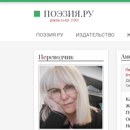
ПОЭЗИЯ.РУ
poezia.ru est. 2001
ПОЭЗИЯ.РУ
ИЗДАТЕЛЬСТВО
Ам
П
ереводчик
Пе
От
Да
Се
К
Ж
П
О
Н