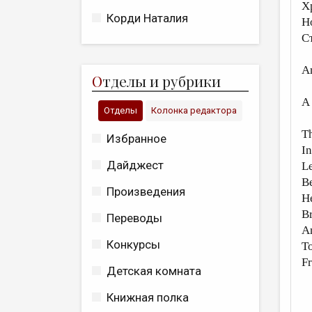
Х
Корди Наталия
Н
Ст
A
О
тделы и рубрики
A
Отделы
Колонка редактора
Th
Избранное
In
Дайджест
Le
Be
Произведения
He
Br
Переводы
An
Конкурсы
T
Fr
Детская комната
Книжная полка