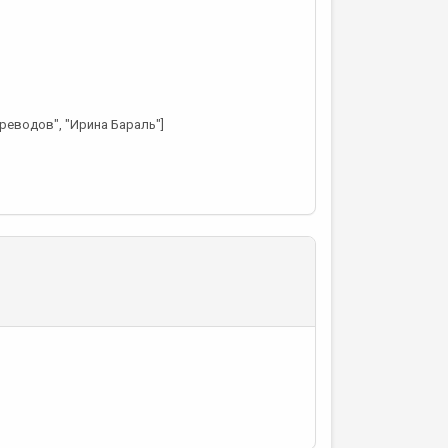
реводов", "Ирина Бараль"]