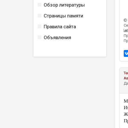
Обзор литературы
Страницы памяти
Се
Правила сайта
Пр
Объявления
Пр
Те
А
Да
М
И
Ж
П