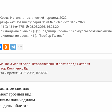
Корди Наталия
, поэтический перевод, 2022
ртификат Поэзия.ру: серия 1194 № 171617 от 04.12.2022
1 |
13 |
775 |
08.08.2026. 16:21:20
оизведение оценили (+): ["Владимир Корман", "Конкурсы поэтических пе
оизведение оценили (-): ["Бройер Галина"]
ма:
Re: Амелия Бёрр. Второстепенный поэт
Корди Наталия
втор
Косиченко Бр
та и время: 04.12.2022, 10:07:32
аститое светило
меет грозный вид:
ивым паникадилом
ределы облетит