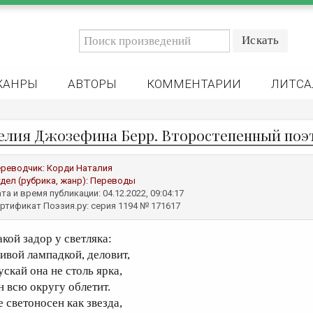
ЖАНРЫ
АВТОРЫ
КОММЕНТАРИИ
ЛИТСА
елия Джозефина Берр. Второстепенный поэ
реводчик:
Корди Наталия
дел (рубрика, жанр):
Переводы
та и время публикации: 04.12.2022, 09:04:17
ртификат Поэзия.ру: серия 1194 № 171617
акой задор у светляка:
ивой лампадкой, деловит,
ускай она не столь ярка,
н всю округу облетит.
е светоносен как звезда,