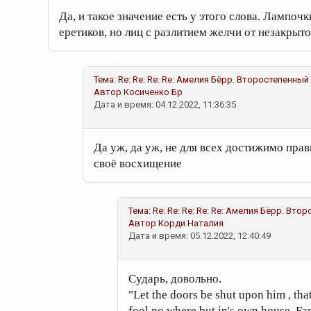
Да, и такое значение есть у этого слова. Лампоч
еретиков, но лиц с разлитием желчи от незакрыто
Тема:
Re: Re: Re: Re: Амелия Бёрр. Второстепенный
Автор
Косиченко Бр
Дата и время: 04.12.2022, 11:36:35
Да уж, да уж, не для всех достижимо пра
своё восхищение
Тема:
Re: Re: Re: Re: Re: Амелия Бёрр. Вто
Автор
Корди Наталия
Дата и время: 05.12.2022, 12:40:49
Сударь, довольно.
"Let the doors be shut upon him , tha
fool no where but in's own house. F