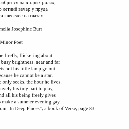
рабрится на вторых ролях,
о летний вечер у пруда
ал веселее на глазах.
melia Josephine Burr
 Minor Poet
e firefly, flickering about
 busy brightness, near and far
ts not his little lamp go out
cause he cannot be a star.
 only seeks, the hour he lives,
avely his tiny part to play,
d all his being freely gives
o make a summer evening gay.
om "In Deep Places"; a book of Verse, рage 83