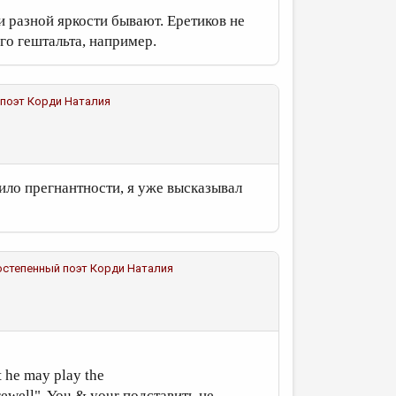
ки разной яркости бывают. Еретиков не
го гештальта, например.
 поэт
Корди Наталия
вило прегнантности, я уже высказывал
ростепенный поэт
Корди Наталия
t he may play the
arewell". You & your подставить не