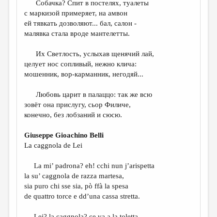
Собачка? Спит в постелях, туалеты
с маркизой примеряет, на амвон
ДАЙДЖЕСТ
ей тявкать дозволяют... бал, салон -
ПРОИЗВЕДЕНИЯ
малявка стала вроде мантелетты.
ПЕРЕВОДЫ
Их Светлость, услыхав щенячий лай,
целует нос сопливый, нежно клича:
КОНКУРСЫ
мошенник, вор-карманник, негодяй...
ДЕТСКАЯ КОМНАТА
Любовь царит в палаццо: так же всю
КНИЖНАЯ ПОЛКА
зовёт она прислугу, сьор Филиче,
конечно, без лобзаний и сюсю.
ОБЗОР ЛИТЕРАТУРЫ
СТРАНИЦЫ ПАМЯТИ
Giuseppe Gioachino Belli
La caggnola de Lei
ОБЪЯВЛЕНИЯ
La mi’ padrona? eh! cchi nun j’arispetta
КОЛОНКА РЕДАКТОРА
la su’ caggnola de razza martesa,
РЕДКОЛЛЕГИЯ
sia puro chi sse sia, pò ffà la spesa
de quattro torce e dd’una cassa stretta.
ОТ РЕДАКЦИИ
Lei? la caggnola? ce va a la toletta,