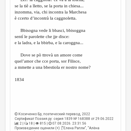
МАЛАЯ ПРОЗА
se la tiè a lletto, se la porta in chiesa...
ЭССЕИСТИКА
inzomma, via, chi incontra la Marchesa
è ccerto d’incontrà la caggnoletta.
ЛИТЕРАТУРОВЕДЕНИЕ
Bbisogna vede li bbasci, bbisoggna
КУЛЬТУРОВЕДЕНИЕ
sentí le parolette che jje disce:
ПУБЛИЦИСТИКА
e la ladra, e la bbirba, e la caroggna...
РЕЦЕНЗИРОВАНИЕ
Dove se pò ttrovà un amore come
quel’amor che cce porta, sor Filisce,
ЦИКЛЫ ПУБЛИКАЦИЙ
a mmette a una bbestiola er nostro nome?
ТРЕДИАКОВСКИЙ
1834
МЕДИА
ВКОНТАКТЕ
Косиченко Бр
, поэтический перевод, 2022
Сертификат Поэзия.ру: серия 1839 № 168388 от 29.06.2022
2 |
18 |
815 |
07.08.2026. 23:31:56
Произведение оценили (+): ["Елена Рапли", "Алёна