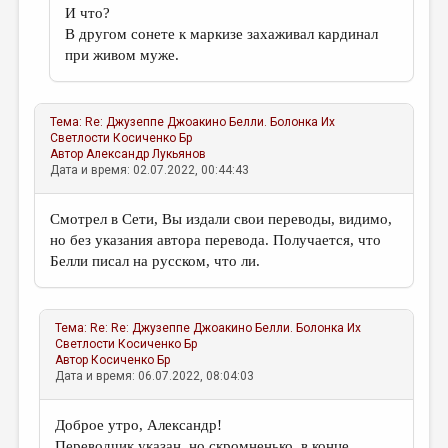
И что?
В другом сонете к маркизе захаживал кардинал
при живом муже.
Тема:
Re: Джузеппе Джоакино Белли. Болонка Их
Светлости
Косиченко Бр
Автор
Александр Лукьянов
Дата и время: 02.07.2022, 00:44:43
Смотрел в Сети, Вы издали свои переводы, видимо,
но без указания автора перевода. Получается, что
Белли писал на русском, что ли.
Тема:
Re: Re: Джузеппе Джоакино Белли. Болонка Их
Светлости
Косиченко Бр
Автор
Косиченко Бр
Дата и время: 06.07.2022, 08:04:03
Доброе утро, Александр!
Переводчик указан, но скромненько, в конце...