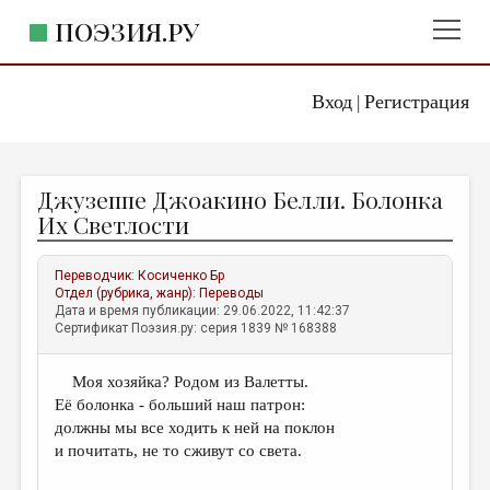
ПОЭЗИЯ.РУ
Вход
Регистрация
ГЛАВНОЕ МЕНЮ
|
ПОЭЗИЯ.РУ
ИЗДАТЕЛЬСТВО
Джузеппе Джоакино Белли. Болонка
ЖАНРЫ
Их Светлости
АВТОРЫ
Переводчик:
Косиченко Бр
КОММЕНТАРИИ
Отдел (рубрика, жанр):
Переводы
Дата и время публикации: 29.06.2022, 11:42:37
ЛИТСАЛОН
Сертификат Поэзия.ру: серия 1839 № 168388
НОВОСТИ
Моя хозяйка? Родом из Валетты.
ПРАВИЛА САЙТА
Её болонка - больший наш патрон:
должны мы все ходить к ней на поклон
ОТДЕЛЫ И РУБРИКИ
и почитать, не то сживут со света.
ИЗБРАННОЕ