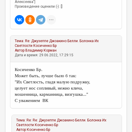
Алексеева"]
Произведение оценили (-): []
Тема:
Re: Джузеппе Джоакино Белли. Болонка Их
Светлости
Косиченко Бр
Автор
Владимир Корман
Дата и время: 29.06.2022, 17:29:15
Косиченко Бр.
Может быть, лучше было б так:
"Их Светлость, гладя малую подружку,
целует нос сопливый, нежно клича,
мошенница, карманница, визгушка..."
С уважением ВК
Тема:
Re: Re: Джузеппе Джоакино Белли. Болонка Их
Светлости
Косиченко Бр
Автор
Косиченко Бр