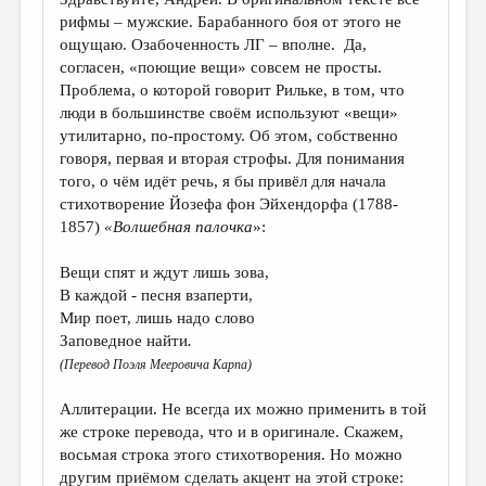
рифмы – мужские. Барабанного боя от этого не
ощущаю. Озабоченность ЛГ – вполне. Да,
согласен, «поющие вещи» совсем не просты.
Проблема, о которой говорит Рильке, в том, что
люди в большинстве своём используют «вещи»
утилитарно, по-простому. Об этом, собственно
говоря, первая и вторая строфы. Для понимания
того, о чём идёт речь, я бы привёл для начала
стихотворение Йозефа фон Эйхендорфа (1788-
1857)
«Волшебная палочка
»:
Вещи спят и ждут лишь зова,
В каждой - песня взаперти,
Мир поет, лишь надо слово
Заповедное найти
.
(Перевод Поэля Мееровича Карпа)
Аллитерации. Не всегда их можно применить в той
же строке перевода, что и в оригинале. Скажем,
восьмая строка этого стихотворения. Но можно
другим приёмом сделать акцент на этой строке: