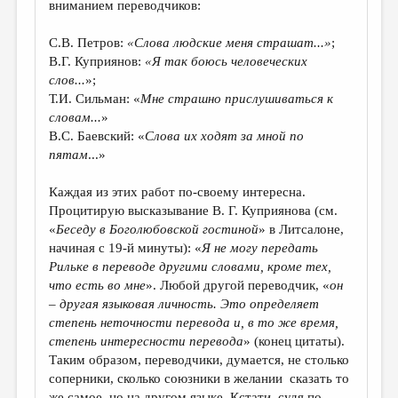
вниманием переводчиков:
С.В. Петров:
«Слова людские меня страшат...»
;
В.Г. Куприянов:
«Я так боюсь человеческих
слов...
»;
Т.И. Сильман: «
Мне страшно прислушиваться к
словам...
»
В.С. Баевский: «
Слова их ходят за мной по
пятам
...»
Каждая из этих работ по-своему интересна.
Процитирую высказывание В. Г. Куприянова (см.
«
Беседу в Боголюбовской гостиной
» в Литсалоне,
начиная с 19-й минуты): «
Я не могу передать
Рильке в переводе другими словами, кроме тех,
что есть во мне
». Любой другой переводчик, «
о
н
–
другая языковая личность. Это определяет
степень неточности перевода и, в то же время,
степень интересности перевода
» (конец цитаты).
Таким образом, переводчики, думается, не столько
соперники, сколько союзники в желании сказать то
же самое, но на другом языке. Кстати, судя по