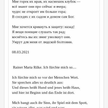
Мне горек их нрав, их насмешек клубок —
всё знают они про сейчас и вчера;
ДАЙДЖЕСТ
чудес не откроет им больше гора;
ПРОИЗВЕДЕНИЯ
В соседях с их садом и домом сам Бог.
ПЕРЕВОДЫ
Мне хочется крикнуть в защиту: назад!
Я вещи поющие слушать так рад;
КОНКУРСЫ
коснётесь вы их: вмиг умолкнут они.
ДЕТСКАЯ КОМНАТА
Умрут для меня от людской болтовни.
КНИЖНАЯ ПОЛКА
08.03.2021
ОБЗОР ЛИТЕРАТУРЫ
СТРАНИЦЫ ПАМЯТИ
Rainer Maria Rilke. Ich fürchte mich so…
ОБЪЯВЛЕНИЯ
Ich fürchte mich so vor der Menschen Wort.
Sie sprechen alles so deutlich aus:
КОЛОНКА РЕДАКТОРА
Und dieses heißt Hund und jenes heißt Haus,
РЕДКОЛЛЕГИЯ
und hier ist Beginn und das Ende ist dort.
ОТ РЕДАКЦИИ
Mich bangt auch ihr Sinn, ihr Spiel mit dem Spott,
sie wissen alles, was wird und war;