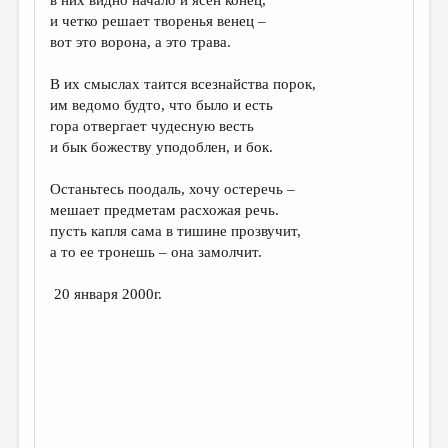
в них видно начало и ясен конец,
и четко решает творенья венец –
вот это ворона, а это трава.
В их смыслах таится всезнайства порок,
им ведомо будто, что было и есть
гора отвергает чудесную весть
и бык божеству уподоблен, и бок.
Останьтесь поодаль, хочу остеречь –
мешает предметам расхожая речь.
пусть капля сама в тишине прозвучит,
а то ее тронешь – она замолчит.
20 января 2000г.