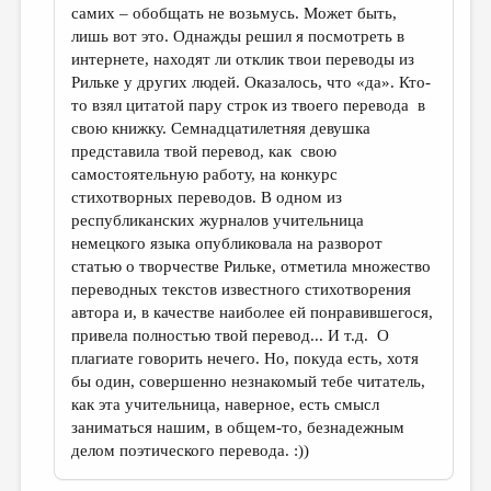
самих – обобщать не возьмусь. Может быть,
лишь вот это. Однажды решил я посмотреть в
интернете, находят ли отклик твои переводы из
Рильке у других людей. Оказалось, что «да». Кто-
то взял цитатой пару строк из твоего перевода в
свою книжку. Семнадцатилетняя девушка
представила твой перевод, как свою
самостоятельную работу, на конкурс
стихотворных переводов. В одном из
республиканских журналов учительница
немецкого языка опубликовала на разворот
статью о творчестве Рильке, отметила множество
переводных текстов известного стихотворения
автора и, в качестве наиболее ей понравившегося,
привела полностью твой перевод... И т.д. О
плагиате говорить нечего. Но, покуда есть, хотя
бы один, совершенно незнакомый тебе читатель,
как эта учительница, наверное, есть смысл
заниматься нашим, в общем-то, безнадежным
делом поэтического перевода. :))