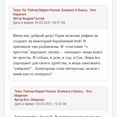
Тема:
Re: Райнер Мария Рильке. Внимать я боюсь...
Вяч.
Маринин
Автор
Андрей Гастев
Дата и время: 09.03.2021, 09:27:58
Вячеслав, добрый день! Одни мужские рифмы не
создают ли некоторый барабанный бой? В
оригинале они разбавлены. И сочетание "о
простом" нарушает логику – «поющие» вещи вовсе
не просты. И собака, и дом, и сад, и Gut. Люди все
упрощают для своего удобства, и вещи замолкают,
"умирают". Аллитераци тоже интересны, нельзя с
ними как-то поиграть?
Тема:
Райнер Мария Рильке. Внимать я боюсь...
Вяч.
Маринин
Автор
Вяч. Маринин
Дата и время: 09.03.2021, 13:27:38
Здравствуйте, Андрей. В оригинальном тексте все