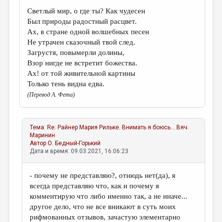
Светлый мир, о где ты? Как чудесен
Был природы радостный расцвет.
Ах, в стране одной волшебных песен
Не утрачен сказочный твой след.
Загрустя, повымерли долины,
Взор нигде не встретит божества.
Ах! от той живительной картины
Только тень видна едва.
(Перевод А. Фета)
Тема:
Re: Райнер Мария Рильке. Внимать я боюсь...
Вяч.
Маринин
Автор
О. Бедный-Горький
Дата и время: 09.03.2021, 16:06:23
- почему не представляю?, отнюдь нет(да), я
всегда представляю что, как и почему я
комментирую что либо именно так, а не иначе...
другое дело, что не все вникают в суть моих
рифмованных отзывов, зачастую элементарно