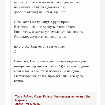
что будет, было – им известно с давних пор;
не увлекут их чудеса далёких гор;
добро и огород их – там, где Бог.
Я им хотел бы крикнуть: руки прочь.
Все вещи – вещие оракулы, точь-в-точь.
Коснитесь, и застынут, смолкнут, как во сне.
Оставьте, слушать, эти вещи мне.
но это все Рильке,
он сам пришел
!
:)
Вячеслав, Вы думаете, наши переводы кому-то
интересны, кроме нас самих? )) а ну и что, даже
если и так, а мы стали богаче еще на одно
стихотворение поэта, причастились его дара,
верно?
Тема:
Райнер Мария Рильке. Мне страшно внимать...
Вяч.
Маринин
Автор
Вяч. Маринин