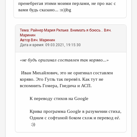
пренебрегая этими моими перлами, не про нас с
вами будь сказано... :о))bg
Тема:
Райнер Мария Рильке. Внимать я боюсь...
Вяч.
Маринин
Автор
Вяч. Маринин
Дата и время: 09.03.2021, 19:15:30
«
не будь оригинал составлен так коряво...»
Иван Михайлович, это не оригинал составлен
коряво. Это Гугль так перевёл. Как тут не
вспомнить Гомера, Гнедича и АСП.
К переводу стихов на G
oo
gle
Крив
а
прогр
а
мма G
oo
gle в р
а
зум
е
нии стих
а
,
Одн
и
м с софт
и
ной б
о
ком сх
о
ж и перев
о
д е
ё
.
:))