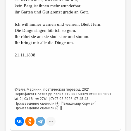
МАЛАЯ ПРОЗА
kein Berg ist ihnen mehr wunderbar;
ЭССЕИСТИКА
ihr Garten und Gut grenzt grade an Gott.
ЛИТЕРАТУРОВЕДЕНИЕ
Ich will immer warnen und wehren: Bleibt fern.
Die Dinge singen hör ich so gern.
КУЛЬТУРОВЕДЕНИЕ
Ihr rührt sie an: sie sind starr und stumm.
ПУБЛИЦИСТИКА
Ihr bringt mir alle die Dinge um.
РЕЦЕНЗИРОВАНИЕ
21.11.1898
ЦИКЛЫ ПУБЛИКАЦИЙ
ТРЕДИАКОВСКИЙ
МЕДИА
Вяч. Маринин
, поэтический перевод, 2021
ВКОНТАКТЕ
Сертификат Поэзия.ру: серия 719 № 160329 от 08.03.2021
2 |
18 |
2761 |
07.08.2026. 07:45:43
Произведение оценили (+): ["Владимир Корман"]
Произведение оценили (-): []