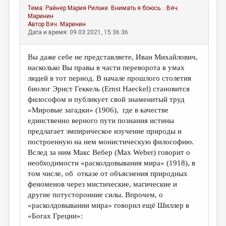
Тема:
Райнер Мария Рильке. Внимать я боюсь...
Вяч.
Маринин
Автор
Вяч. Маринин
Дата и время: 09.03.2021, 15:36:36
Вы даже себе не представляете, Иван Михайлович,
насколько Вы правы в части переворота в умах
людей в тот период. В начале прошлого столетия
биолог Эрнст Геккель (Ernst Haeckel) становится
философом и публикует свой знаменитый труд
«Мировые загадки» (1906), где в качестве
единственно верного пути познания истины
предлагает эмпирическое изучение природы и
построенную на нем монистическую философию.
Вслед за ним Макс Вебер (Max Weber) говорит о
необходимости «расколдовывания мира» (1918), в
том числе, об отказе от объяснения природных
феноменов через мистические, магические и
другие потусторонние силы. Впрочем, о
«расколдовывании мира» говорил ещё Шиллер в
«Богах Греции»: