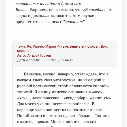
«граничит с их садом и домом сам
Бог...».
Впрочем, не исключаю, что
«В соседях
с их
садом и домом...
»
выглядит в этом случае
предпочтительнее, чем с "
граничит"
.
Тема:
Re: Райнер Мария Рильке. Внимать я боюсь...
Вяч.
Маринин
Автор
Андрей Гастев
Дата и время: 09.03.2021, 15:44:12
Вячеслав, можно, наверно, утверждать, что в
каждом языке своя каталектика, но немецкий и
русский поэтический строй сближаются силлабо-
тоникой. Я слышу женские окончания в «аус»,
«хаус», дактилические – «вундербар», «динге ум».
Для моего уха они несут разнообразие. В
переводе ударение жестко на последнем слоге.
Порой кажется – можно сделать больше. Так же и
с аллитерациями. Многие новые переводы