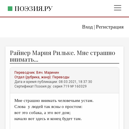
ПОЭЗИЯ.РУ
Вход
Регистрация
ГЛАВНОЕ МЕНЮ
|
ПОЭЗИЯ.РУ
ИЗДАТЕЛЬСТВО
Райнер Мария Рильке. Мне страшно
ЖАНРЫ
внимать...
АВТОРЫ
Переводчик:
Вяч. Маринин
КОММЕНТАРИИ
Отдел (рубрика, жанр):
Переводы
Дата и время публикации: 08.03.2021, 18:37:30
ЛИТСАЛОН
Сертификат Поэзия.ру: серия 719 № 160329
НОВОСТИ
Мне страшно внимать человечьим устам.
ПРАВИЛА САЙТА
Слова у людей так ясн
ы
о простом:
вот это собака, а это вот дом;
ОТДЕЛЫ И РУБРИКИ
начало вот здесь и конец будет там.
ИЗБРАННОЕ