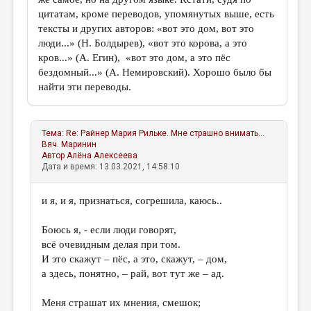
цитатам, кроме переводов, упомянутых выше, есть
тексты и других авторов: «вот это дом, вот это
люди...» (Н. Болдырев), «вот это корова, а это
кров...» (А. Егин), «вот это дом, а это пёс
бездомный...» (А. Немировский). Хорошо было бы
найти эти переводы.
Тема:
Re: Райнер Мария Рильке. Мне страшно внимать...
Вяч. Маринин
Автор
Алёна Алексеева
Дата и время: 13.03.2021, 14:58:10
и я, и я, признаться, согрешила, каюсь..
Боюсь я, - если люди говорят,
всё очевидным делая при том.
И это скажут – пёс, а это, скажут, – дом,
а здесь, понятно, – рай, вот тут же – ад.
Меня страшат их мнения, смешок;