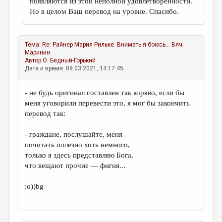
появляются из этой неполной удовлетворенности.
Но в целом Ваш перевод на уровне. Спасибо.
Тема:
Re: Райнер Мария Рильке. Внимать я боюсь...
Вяч.
Маринин
Автор
О. Бедный-Горький
Дата и время: 09.03.2021, 14:17:45
- не будь оригинал составлен так коряво, если бы
меня уговорили перевести это, я мог бы закончить
перевод так:
- граждане, послушайте, меня
почитать полезно хоть немного,
только я здесь представляю Бога,
что вещают прочие — фигня...
:о))bg