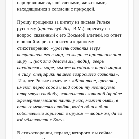
народившимися, ещё слепыми, животными,
находящимися в согласии с природой.
Прошу прощения за цитату из письма Рильке
русскому (
ирония судьбы
, -В.М.) адресату на
вопрос, связанный с его Восьмой элегией, но ответ
в полной мере относится и к данному
стихотворению:
«
уро­вень сознания зверя
встраивает его в мир, но зверь не противостоит
миру ... (как это делаем мы, люди); зверь
находится в мире; мы же находимся перед миром,
в силу специфики нашего возросшего сознания».
И далее Рильке отмечает:
«Животное, цветок..,
имеют перед собой и над собой ту неописуемо
открытую свободу, эквиваленты кото­рой (крайне
эфемерные) можно найти у нас, может быть, в
первых мгновеньях любви, когда один видит
собст­венный горизонт в другом — любимом, да во
вздыбленности к Богу».
В стихотворении, перевод которого мы сейчас