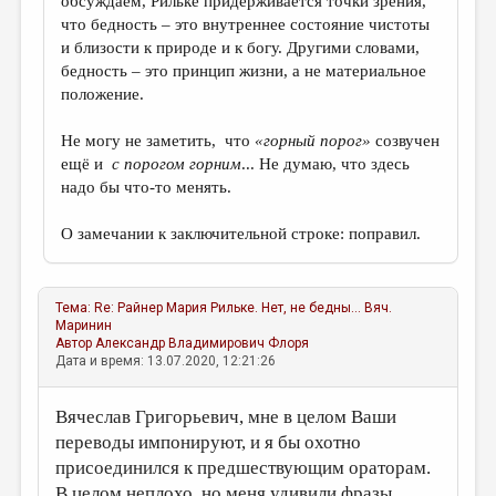
обсуждаем, Рильке придерживается точки зрения,
что бедность – это внутреннее состояние чистоты
и близости к природе и к богу. Другими словами,
бедность – это принцип жизни, а не материальное
положение.
Не могу не заметить, что
«горный порог»
созвучен
ещё и
с порогом горним
... Не думаю, что здесь
надо бы что-то менять.
О замечании к заключительной строке: поправил.
Тема:
Re: Райнер Мария Рильке. Нет, не бедны...
Вяч.
Маринин
Автор
Александр Владимирович Флоря
Дата и время: 13.07.2020, 12:21:26
Вячеслав Григорьевич, мне в целом Ваши
переводы импонируют, и я бы охотно
присоединился к предшествующим ораторам.
В целом неплохо, но меня удивили фразы