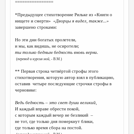
МАЛАЯ ПРОЗА
================
ЭССЕИСТИКА
*Предыдущее стихотворение Рильке из «Книги о
нищете и смерти»
«Дворцы я видел, также...»
ЛИТЕРАТУРОВЕДЕНИЕ
завершено строками:
КУЛЬТУРОВЕДЕНИЕ
Но эти дни богатых пролетели,
ПУБЛИЦИСТИКА
и мы, как видишь, не осиротели;
ты только бедным бедность вновь верни
.
РЕЦЕНЗИРОВАНИЕ
(
перевод и курсив мой,
- В.М.)
ЦИКЛЫ ПУБЛИКАЦИЙ
** Первая строка четвёртой строфы этого
ТРЕДИАКОВСКИЙ
стихотворения, которую автор взял в публикацию,
оставив четыре последующие строчки строфы в
МЕДИА
черновике:
ВКОНТАКТЕ
Ведь бедность – это свет души великий,
И каждый вправе обрести покой,
с которым каждый вечер не безликий –
не тот, где только дня померкнут блики,
где только время сбора на постой.