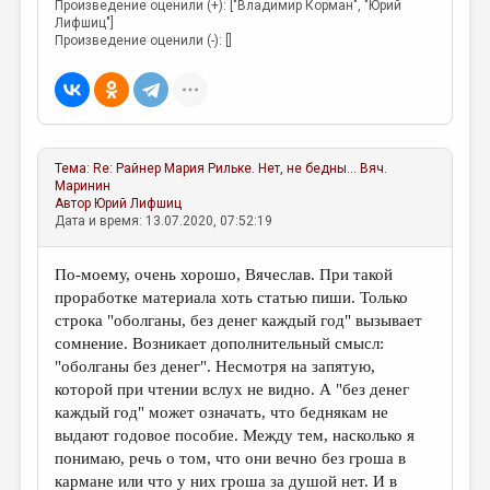
Произведение оценили (+): ["Владимир Корман", "Юрий
Лифшиц"]
Произведение оценили (-): []
Тема:
Re: Райнер Мария Рильке. Нет, не бедны...
Вяч.
Маринин
Автор
Юрий Лифшиц
Дата и время: 13.07.2020, 07:52:19
По-моему, очень хорошо, Вячеслав. При такой
проработке материала хоть статью пиши. Только
строка "оболганы, без денег каждый год" вызывает
сомнение. Возникает дополнительный смысл:
"оболганы без денег". Несмотря на запятую,
которой при чтении вслух не видно. А "без денег
каждый год" может означать, что беднякам не
выдают годовое пособие. Между тем, насколько я
понимаю, речь о том, что они вечно без гроша в
кармане или что у них гроша за душой нет. И в