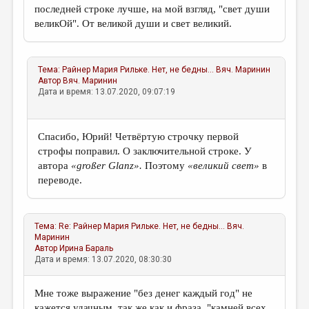
последней строке лучше, на мой взгляд, "свет души
великОй". От великой души и свет великий.
Тема:
Райнер Мария Рильке. Нет, не бедны...
Вяч. Маринин
Автор
Вяч. Маринин
Дата и время: 13.07.2020, 09:07:19
Спасибо, Юрий! Четвёртую строчку первой
строфы поправил. О заключительной строке. У
автора
«großer Glanz».
Поэтому
«великий свет»
в
переводе.
Тема:
Re: Райнер Мария Рильке. Нет, не бедны...
Вяч.
Маринин
Автор
Ирина Бараль
Дата и время: 13.07.2020, 08:30:30
Мне тоже выражение "без денег каждый год" не
кажется удачным, так же как и фраза "камней всех