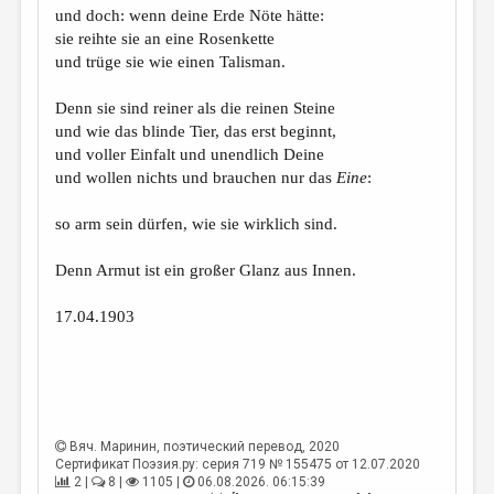
und doch: wenn deine Erde Nöte hätte:
sie reihte sie an eine Rosenkette
und trüge sie wie einen Talisman.
Denn sie sind reiner als die reinen Steine
und wie das blinde Tier, das erst beginnt,
und voller Einfalt und unendlich Deine
und wollen nichts und brauchen nur das
Eine
:
so arm sein dürfen, wie sie wirklich sind.
Denn Armut ist ein großer Glanz aus Innen.
17.04.1903
Вяч. Маринин
, поэтический перевод, 2020
Сертификат Поэзия.ру: серия 719 № 155475 от 12.07.2020
2 |
8 |
1105 |
06.08.2026. 06:15:39