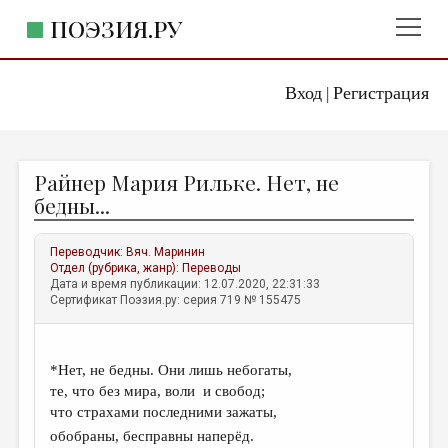
ПОЭЗИЯ.РУ
Вход
Регистрация
ГЛАВНОЕ МЕНЮ
|
ПОЭЗИЯ.РУ
ИЗДАТЕЛЬСТВО
Райнер Мария Рильке. Нет, не
ЖАНРЫ
бедны...
АВТОРЫ
Переводчик:
Вяч. Маринин
КОММЕНТАРИИ
Отдел (рубрика, жанр):
Переводы
Дата и время публикации: 12.07.2020, 22:31:33
ЛИТСАЛОН
Сертификат Поэзия.ру: серия 719 № 155475
НОВОСТИ
ПРАВИЛА САЙТА
*Нет, не бедны. Они лишь небогаты,
те, что без мира, воли и свобод;
ОТДЕЛЫ И РУБРИКИ
что страхами последними зажаты,
обобраны, бесправны наперёд.
ИЗБРАННОЕ