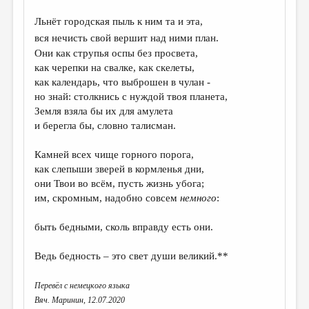
ДАЙДЖЕСТ
Льнёт городская пыль к ним та и эта,
вся нечисть свой вершит над ними план.
ПРОИЗВЕДЕНИЯ
Они как струпья оспы без просвета,
ПЕРЕВОДЫ
как черепки на свалке, как скелеты,
как календарь, что выброшен в чулан -
КОНКУРСЫ
но знай: столкнись с нуждой твоя планета,
Земля взяла бы их для амулета
ДЕТСКАЯ КОМНАТА
и берегла бы, словно талисман.
КНИЖНАЯ ПОЛКА
Камней всех чище горного порога,
ОБЗОР ЛИТЕРАТУРЫ
как слепыши зверей в кормленья дни,
они Твои во всём, пусть жизнь убога;
СТРАНИЦЫ ПАМЯТИ
им, скромным, надобно совсем
немного
:
ОБЪЯВЛЕНИЯ
быть бедными, сколь вправду есть они.
КОЛОНКА РЕДАКТОРА
Ведь бедность – это свет души великий.**
РЕДКОЛЛЕГИЯ
Перевёл с немецкого языка
ОТ РЕДАКЦИИ
Вяч. Маринин, 12.07.2020