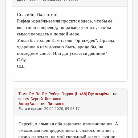
СпасиБо, Валентин!
Рифма корабля-земля просится здесь, чтобы её
включили в перевод, но размер узковат, чтобы
смысл передать в полной мере.
Узнал благодаря Вам слово "бридждек". Правда,
ударение в нём должно быть, вроде бы, на
последнем слоге. Или допускается двойное?
С бу,
СШ
Тема:
Re: Re: Re: Роберт Геррик. (Н-468) Где помрём – не
знаем
Сергей Шестаков
Автор
Валентин Литвинов
Дата и время: 20.02.2020, 09:08:17
Сергей, я слышал оба варианта произношения. А
смысловая неопределённость словосочетания :
скоро ли земля, на мой скромный взгляд, лучше