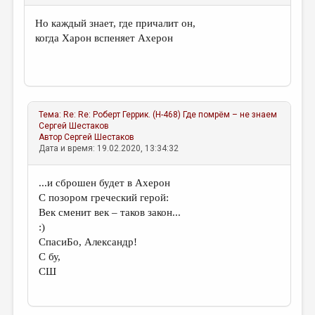
МАЛАЯ ПРОЗА
Но каждый знает, где причалит он,
ЭССЕИСТИКА
когда Харон вспеняет Ахерон
ЛИТЕРАТУРОВЕДЕНИЕ
КУЛЬТУРОВЕДЕНИЕ
ПУБЛИЦИСТИКА
Тема:
Re: Re: Роберт Геррик. (Н-468) Где помрём – не знаем
РЕЦЕНЗИРОВАНИЕ
Сергей Шестаков
Автор
Сергей Шестаков
Дата и время: 19.02.2020, 13:34:32
ЦИКЛЫ ПУБЛИКАЦИЙ
ТРЕДИАКОВСКИЙ
...и сброшен будет в Ахерон
С позором греческий герой:
МЕДИА
Век сменит век – таков закон...
ВКОНТАКТЕ
:)
СпасиБо, Александр!
С бу,
СШ