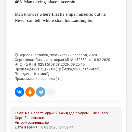
468. Mans dying-place uncertain
ДАЙДЖЕСТ
Man knowes where first he ships himselfe; but he
ПРОИЗВЕДЕНИЯ
Never can tell, where shall his Landing be.
ПЕРЕВОДЫ
КОНКУРСЫ
ДЕТСКАЯ КОМНАТА
Сергей Шестаков
, поэтический перевод, 2020
КНИЖНАЯ ПОЛКА
Сертификат Поэзия.ру: серия 65 № 150880 от 18.02.2020
2 |
9 |
825 |
08.08.2026. 09:25:15
Произведение оценили (+): ["Аркадий Шляпинтох",
ОБЗОР ЛИТЕРАТУРЫ
"Владимир Корман"]
Произведение оценили (-): []
СТРАНИЦЫ ПАМЯТИ
ОБЪЯВЛЕНИЯ
КОЛОНКА РЕДАКТОРА
РЕДКОЛЛЕГИЯ
Тема:
Re: Роберт Геррик. (Н-468) Где помрём – не знаем
Сергей Шестаков
Автор
Косиченко Бр
ОТ РЕДАКЦИИ
Дата и время: 18.02.2020, 21:52:44