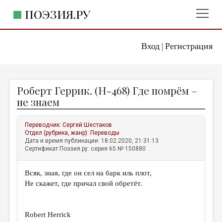
ПОЭЗИЯ.РУ
Вход
Регистрация
ГЛАВНОЕ МЕНЮ
|
ПОЭЗИЯ.РУ
ИЗДАТЕЛЬСТВО
Роберт Геррик. (Н-468) Где помрём –
ЖАНРЫ
не знаем
АВТОРЫ
Переводчик:
Сергей Шестаков
КОММЕНТАРИИ
Отдел (рубрика, жанр):
Переводы
Дата и время публикации: 18.02.2020, 21:31:13
ЛИТСАЛОН
Сертификат Поэзия.ру: серия 65 № 150880
НОВОСТИ
Всяк, зная, где он сел на барк иль плот,
ПРАВИЛА САЙТА
Не скажет, где причал свой обретёт.
ОТДЕЛЫ И РУБРИКИ
Robert Herrick
ИЗБРАННОЕ