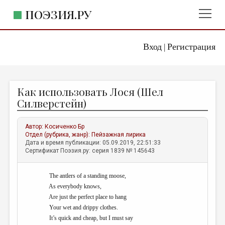
ПОЭЗИЯ.РУ
Вход
Регистрация
ГЛАВНОЕ МЕНЮ
|
ПОЭЗИЯ.РУ
ИЗДАТЕЛЬСТВО
Как использовать Лося (Шел
ЖАНРЫ
Силверстейн)
АВТОРЫ
Автор:
Косиченко Бр
КОММЕНТАРИИ
Отдел (рубрика, жанр):
Пейзажная лирика
Дата и время публикации: 05.09.2019, 22:51:33
ЛИТСАЛОН
Сертификат Поэзия.ру: серия 1839 № 145643
НОВОСТИ
The antlers of a standing moose,
ПРАВИЛА САЙТА
As everybody knows,
Are just the perfect place to hang
ОТДЕЛЫ И РУБРИКИ
Your wet and drippy clothes.
It’s quick and cheap, but I must say
ИЗБРАННОЕ