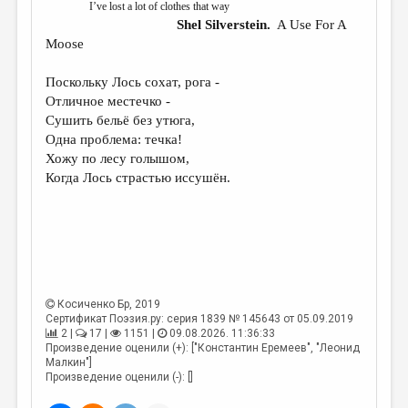
I’ve lost a lot of clothes that way
Shel Silverstein.
A Use For A
ДАЙДЖЕСТ
Moose
ПРОИЗВЕДЕНИЯ
Поскольку Лось сохат, рога -
ПЕРЕВОДЫ
Отличное местечко -
Сушить бельё без утюга,
КОНКУРСЫ
Одна проблема: течка!
ДЕТСКАЯ КОМНАТА
Хожу по лесу голышом,
Когда Лось страстью иссушён.
КНИЖНАЯ ПОЛКА
ОБЗОР ЛИТЕРАТУРЫ
СТРАНИЦЫ ПАМЯТИ
ОБЪЯВЛЕНИЯ
Косиченко Бр
, 2019
Сертификат Поэзия.ру: серия 1839 № 145643 от 05.09.2019
КОЛОНКА РЕДАКТОРА
2 |
17 |
1151 |
09.08.2026. 11:36:33
РЕДКОЛЛЕГИЯ
Произведение оценили (+): ["Константин Еремеев", "Леонид
Малкин"]
Произведение оценили (-): []
ОТ РЕДАКЦИИ