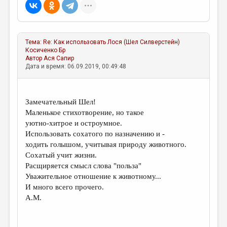
МАЛАЯ ПРОЗА
ЭССЕИСТИКА
ЛИТЕРАТУРОВЕДЕНИЕ
Тема:
Re: Как использовать Лося (Шел Силверстейн)
Косиченко Бр
КУЛЬТУРОВЕДЕНИЕ
Автор
Ася Сапир
Дата и время: 06.09.2019, 00:49:48
ПУБЛИЦИСТИКА
РЕЦЕНЗИРОВАНИЕ
Замечательный Шел!
ЦИКЛЫ ПУБЛИКАЦИЙ
Маленькое стихотворение, но такое
уютно-хитрое и остроумное.
ТРЕДИАКОВСКИЙ
Использовать сохатого по назначению и -
МЕДИА
ходить голышом, учитывая природу животного.
Сохатый учит жизни.
ВКОНТАКТЕ
Расщиряется смысл слова "польза"
Уважительное отношение к животному...
И много всего прочего.
А.М.