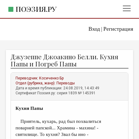
ПОЭЗИЯ.РУ
Вход
Регистрация
ГЛАВНОЕ МЕНЮ
|
ПОЭЗИЯ.РУ
ИЗДАТЕЛЬСТВО
Джузеппе Джоакино Белли. Кухня
ЖАНРЫ
Папы и Погреб Папы
АВТОРЫ
Переводчик:
Косиченко Бр
КОММЕНТАРИИ
Отдел (рубрика, жанр):
Переводы
Дата и время публикации: 24.08.2019, 14:43:49
ЛИТСАЛОН
Сертификат Поэзия.ру: серия 1839 № 145391
НОВОСТИ
Кухня Папы
ПРАВИЛА САЙТА
Приятель, кухарь, рад был похвалиться
ОТДЕЛЫ И РУБРИКИ
поварней папской... Храмина - махина! -
святилище. То кухня? Звал бы ино -
ИЗБРАННОЕ