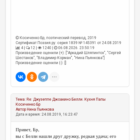
Косиченко Бр
, поэтический перевод, 2019
Сертификат Поэзия.ру: серия 1839 № 145391 от 24.08.2019
4 |
12 |
1240 |
06.08.2026. 23:50:19
Произведение оценили (+): ["Аркадий Шляпинтох", "Сергей
Шестаков", "Владимир Корман", "Нина Пьянкова"]
Произведение оценили (-): []
Тема:
Re: Джузеппе Джоакино Белли. Кухня Папы
Косиченко Бр
Автор
Нина Пьянкова
Дата и время: 24.08.2019, 16:23:47
Привет, Бр,
вы с Белли нашли друг дружку, редкая удача; его