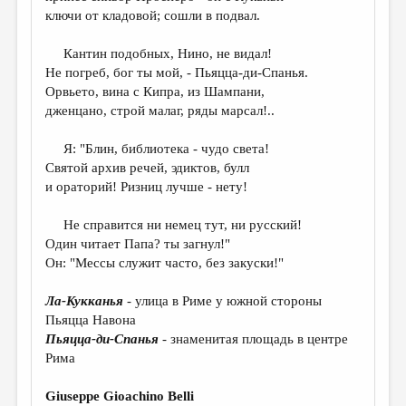
ключи от кладовой; сошли в подвал.
Кантин подобных, Нино, не видал!
Не погреб, бог ты мой, - Пьяцца-ди-Спанья.
Орвьето, вина с Кипра, из Шампани,
дженцано, строй малаг, ряды марсал!..
Я: "Блин, библиотека - чудо света!
Святой архив речей, эдиктов, булл
и ораторий! Ризниц лучше - нету!
Не справится ни немец тут, ни русский!
Один читает Папа? ты загнул!"
Он: "Мессы служит часто, без закуски!"
Ла-Кукканья
-
улица в Риме у южной стороны
Пьяцца Навона
Пьяцца-ди-Спанья
- знаменитая площадь в центре
Рима
Giuseppe Gioachino Belli