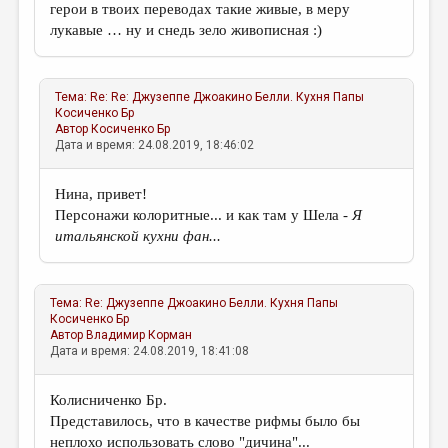
герои в твоих переводах такие живые, в меру
лукавые … ну и снедь зело живописная :)
Тема:
Re: Re: Джузеппе Джоакино Белли. Кухня Папы
Косиченко Бр
Автор
Косиченко Бр
Дата и время: 24.08.2019, 18:46:02
Нина, привет!
Персонажи колоритные... и как там у Шела -
Я
итальянской кухни фан...
Тема:
Re: Джузеппе Джоакино Белли. Кухня Папы
Косиченко Бр
Автор
Владимир Корман
Дата и время: 24.08.2019, 18:41:08
Колисниченко Бр.
Представилось, что в качестве рифмы было бы
неплохо использовать слово "дичина"...