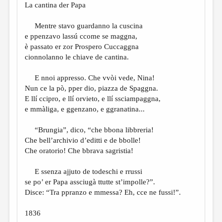
La cantina der Papa
Mentre stavo guardanno la cuscina
e ppenzavo lassú ccome se maggna,
è passato er zor Prospero Cuccaggna
cionnolanno le chiave de cantina.
E nnoi appresso. Che vvòi vede, Nina!
Nun ce la pò, pper dio, piazza de Spaggna.
E llí ccipro, e llí orvieto, e llí ssciampaggna,
e mmàliga, e ggenzano, e ggranatina...
“Brungia”, dico, “che bbona libbreria!
Che bell’archivio d’editti e de bbolle!
Che oratorio! Che bbrava sagristia!
E ssenza ajjuto de todeschi e rrussi
se po’ er Papa assciugà ttutte st’impolle?”.
Disce: “Tra ppranzo e mmessa? Eh, cce ne fussi!”.
1836