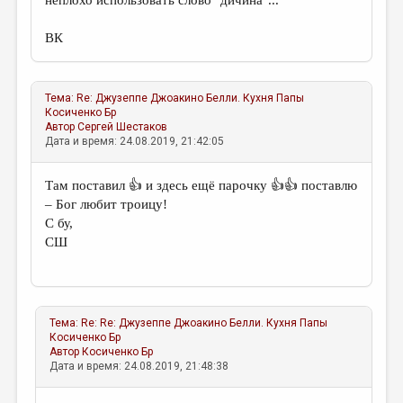
неплохо использовать слово "дичина"...
ВК
Тема:
Re: Джузеппе Джоакино Белли. Кухня Папы
Косиченко Бр
Автор
Сергей Шестаков
Дата и время: 24.08.2019, 21:42:05
Там поставил 👍 и здесь ещё парочку 👍👍 поставлю
– Бог любит троицу!
С бу,
СШ
Тема:
Re: Re: Джузеппе Джоакино Белли. Кухня Папы
Косиченко Бр
Автор
Косиченко Бр
Дата и время: 24.08.2019, 21:48:38