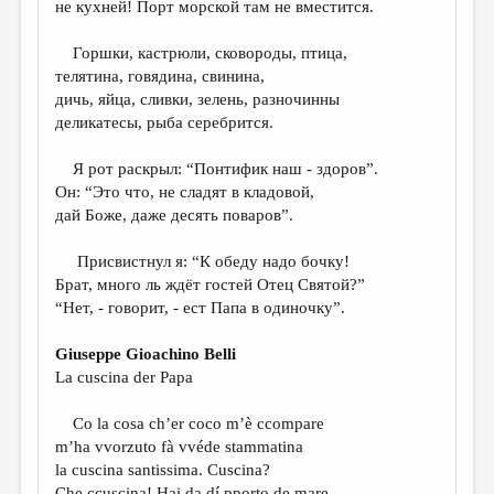
не кухней! Порт морской там не вместится.
ДАЙДЖЕСТ
Горшки, кастрюли, сковороды, птица,
ПРОИЗВЕДЕНИЯ
телятина, говядина, свинина,
дичь, яйца, сливки, зелень, разночинны
ПЕРЕВОДЫ
деликатесы, рыба серебрится.
КОНКУРСЫ
Я рот раскрыл: “Понтифик наш - здоров”.
ДЕТСКАЯ КОМНАТА
Он: “Это что, не сладят в кладовой,
дай Боже, даже десять поваров”.
КНИЖНАЯ ПОЛКА
Присвистнул я: “К обеду надо бочку!
ОБЗОР ЛИТЕРАТУРЫ
Брат, много ль ждёт гостей Отец Святой?”
СТРАНИЦЫ ПАМЯТИ
“Нет, - говорит, - ест Папа в одиночку”.
ОБЪЯВЛЕНИЯ
Giuseppe Gioachino Belli
La cuscina der Papa
КОЛОНКА РЕДАКТОРА
РЕДКОЛЛЕГИЯ
Co la cosa ch’er coco m’è ccompare
m’ha vvorzuto fà vvéde stammatina
ОТ РЕДАКЦИИ
la cuscina santissima. Cuscina?
Che ccuscina! Hai da dí pporto de mare.