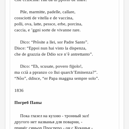
МАЛАЯ ПРОЗА
ЭССЕИСТИКА
Pile, marmitte, padelle, callare,
cossciotti de vitella e de vaccina,
ЛИТЕРАТУРОВЕДЕНИЕ
polli, ova, latte, pessce, erbe, porcina,
caccia, e ’ggni sorte de vivanne rare.
КУЛЬТУРОВЕДЕНИЕ
ПУБЛИЦИСТИКА
Dico: “Pròsite a llei, sor Padre Santo”.
Disce: “Eppoi nun hai visto la dispenza,
РЕЦЕНЗИРОВАНИЕ
che de grazzia de Ddio sce n’è antrettanto”.
ЦИКЛЫ ПУБЛИКАЦИЙ
Dico: “Eh, scusate, povero fijjolo!,
ТРЕДИАКОВСКИЙ
ma ccià a ppranzo co llui quarch’Eminenza?”.
“Nòo”, ddisce, “er Papa maggna sempre solo”.
МЕДИА
1836
ВКОНТАКТЕ
Погреб Папы
Пока глазел на кухню - тронный зал!
другого нет названья для поварни, -
принёс синьор Просперо - он с Куканьи -