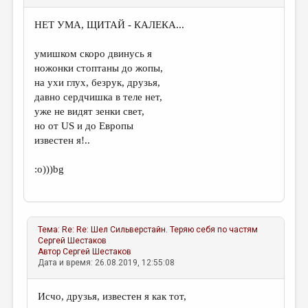
НЕТ УМА, ЩИТАЙ - КАЛЕКА...
умишком скоро двинусь я
ножонки стоптаны до жопы,
на ухи глух, безрук, друзья,
давно сердчишка в теле нет,
уже не видят зенки свет,
но от US и до Европы
известен я!..
:о)))bg
Тема:
Re: Re: Шел Сильверстайн. Теряю себя по частям
Сергей Шестаков
Автор
Сергей Шестаков
Дата и время: 26.08.2019, 12:55:08
Исчо, друзья, известен я как тот,