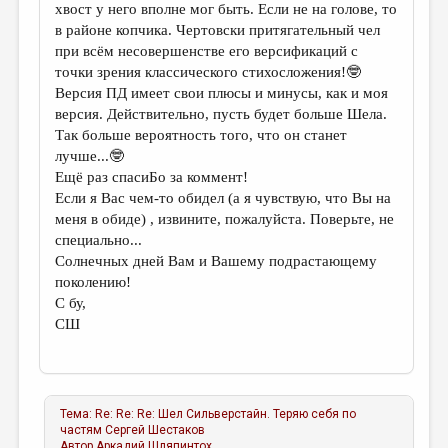
хвост у него вполне мог быть. Если не на голове, то
в районе копчика. Чертовски притягательный чел
при всём несовершенстве его версификаций с
точки зрения классического стихосложения!🤓
Версия ПД имеет свои плюсы и минусы, как и моя
версия. Действительно, пусть будет больше Шела.
Так больше вероятность того, что он станет
лучше...🤓
Ещё раз спасиБо за коммент!
Если я Вас чем-то обидел (а я чувствую, что Вы на
меня в обиде) , извините, пожалуйста. Поверьте, не
специально...
Солнечных дней Вам и Вашему подрастающему
поколению!
С бу,
СШ
Тема:
Re: Re: Re: Шел Сильверстайн. Теряю себя по
частям
Сергей Шестаков
Автор
Аркадий Шляпинтох