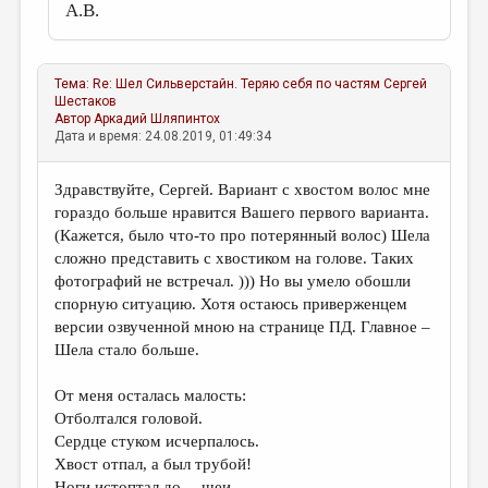
А.В.
Тема:
Re: Шел Сильверстайн. Теряю себя по частям
Сергей
Шестаков
Автор
Аркадий Шляпинтох
Дата и время: 24.08.2019, 01:49:34
Здравствуйте, Сергей. Вариант с хвостом волос мне
гораздо больше нравится Вашего первого варианта.
(Кажется, было что-то про потерянный волос) Шела
сложно представить с хвостиком на голове. Таких
фотографий не встречал. ))) Но вы умело обошли
спорную ситуацию. Хотя остаюсь приверженцем
версии озвученной мною на странице ПД. Главное –
Шела стало больше.
От меня осталась малость:
Отболтался головой.
Сердце стуком исчерпалось.
Хвост отпал, а был трубой!
Ноги истоптал до… шеи…