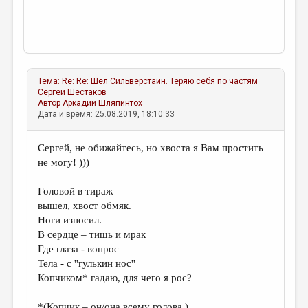
Тема:
Re: Re: Шел Сильверстайн. Теряю себя по частям
Сергей Шестаков
Автор
Аркадий Шляпинтох
Дата и время: 25.08.2019, 18:10:33
Сергей, не обижайтесь, но хвоста я Вам простить
не могу! )))
Головой в тираж
вышел, хвост обмяк.
Ноги износил.
В сердце – тишь и мрак
Где глаза - вопрос
Тела - с ''гулькин нос''
Копчиком* гадаю, для чего я рос?
*(Копчик – он/она всему голова.)