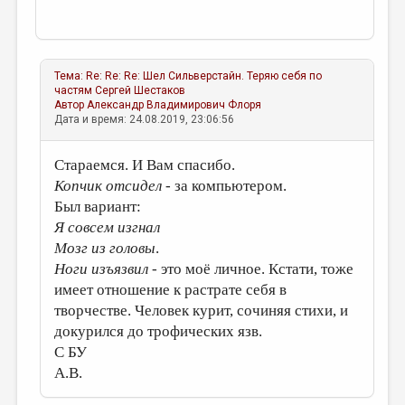
Тема:
Re: Re: Re: Шел Сильверстайн. Теряю себя по
частям
Сергей Шестаков
Автор
Александр Владимирович Флоря
Дата и время: 24.08.2019, 23:06:56
Стараемся. И Вам спасибо.
Копчик отсидел
- за компьютером.
Был вариант:
Я совсем изгнал
Мозг из головы
.
Ноги изъязвил
- это моё личное. Кстати, тоже
имеет отношение к растрате себя в
творчестве. Человек курит, сочиняя стихи, и
докурился до трофических язв.
С БУ
А.В.