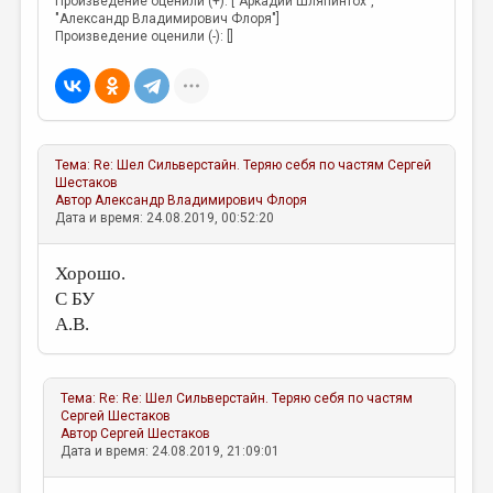
Произведение оценили (+): ["Аркадий Шляпинтох",
МАЛАЯ ПРОЗА
"Александр Владимирович Флоря"]
Произведение оценили (-): []
ЭССЕИСТИКА
ЛИТЕРАТУРОВЕДЕНИЕ
КУЛЬТУРОВЕДЕНИЕ
ПУБЛИЦИСТИКА
Тема:
Re: Шел Сильверстайн. Теряю себя по частям
Сергей
Шестаков
РЕЦЕНЗИРОВАНИЕ
Автор
Александр Владимирович Флоря
Дата и время: 24.08.2019, 00:52:20
ЦИКЛЫ ПУБЛИКАЦИЙ
Хорошо.
ТРЕДИАКОВСКИЙ
С БУ
МЕДИА
А.В.
ВКОНТАКТЕ
Тема:
Re: Re: Шел Сильверстайн. Теряю себя по частям
Сергей Шестаков
Автор
Сергей Шестаков
Дата и время: 24.08.2019, 21:09:01