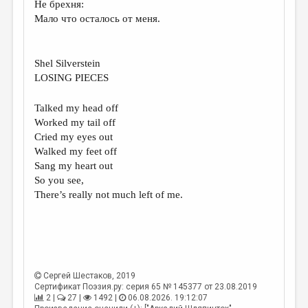
Не брехня:
Мало что осталось от меня.
ДАЙДЖЕСТ
ПРОИЗВЕДЕНИЯ
Shel Silverstein
ПЕРЕВОДЫ
LOSING PIECES
КОНКУРСЫ
Talked my head off
ДЕТСКАЯ КОМНАТА
Worked my tail off
Cried my eyes out
КНИЖНАЯ ПОЛКА
Walked my feet off
ОБЗОР ЛИТЕРАТУРЫ
Sang my heart out
So you see,
СТРАНИЦЫ ПАМЯТИ
There’s really not much left of me.
ОБЪЯВЛЕНИЯ
КОЛОНКА РЕДАКТОРА
РЕДКОЛЛЕГИЯ
Сергей Шестаков
, 2019
ОТ РЕДАКЦИИ
Сертификат Поэзия.ру: серия 65 № 145377 от 23.08.2019
2 |
27 |
1492 |
06.08.2026. 19:12:07