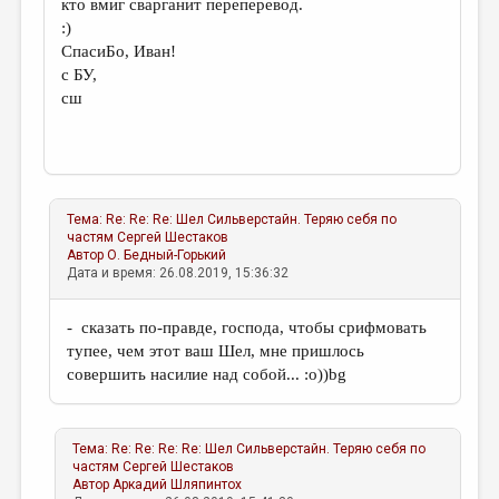
кто вмиг сварганит переперевод.
:)
СпасиБо, Иван!
с БУ,
сш
Тема:
Re: Re: Re: Шел Сильверстайн. Теряю себя по
частям
Сергей Шестаков
Автор
О. Бедный-Горький
Дата и время: 26.08.2019, 15:36:32
- сказать по-правде, господа, чтобы срифмовать
тупее, чем этот ваш Шел, мне пришлось
совершить насилие над собой... :о))bg
Тема:
Re: Re: Re: Re: Шел Сильверстайн. Теряю себя по
частям
Сергей Шестаков
Автор
Аркадий Шляпинтох