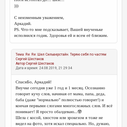
)))
С неизменным уважением,
Аркадий.
PS. Что-то мне подсказывает, Вашей внученьке
исполнился годик. Здоровья ей и всем её близким.
Тема:
Re: Re: Шел Сильверстайн. Теряю себя по частям
Сергей Шестаков
Автор
Сергей Шестаков
Дата и время: 24.08.2019, 21:29:34
СпасиБо, Аркадий!
Внучке сегодня уже 1 год и 1 месяц. Осознанно
говорит кучу слов, начиная от мама, папа, деда,
баба (даже "нормально" полностью говорит!) и
кончая первыми слогами многосложных слов. И всё
понимает! Я просто обалдеваю...🤓
Шела с косой, хвостом или эрокезом я тоже не
видел на фото, хотя искал специально. Но, думаю,