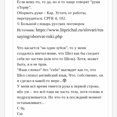
Если кому-то, то да, но и то чаще говорят "руки
оТорву".
Оборвать руки – Кар. Устать от работы,
перетрудиться. СРГК 4, 102.
© Большой словарь русских поговорок
https://www.litprichal.ru/slovari/rus
Источник:
saying/oborvat-ruki.php
Что касается "на один зубок", то у меня
создалось впечатление, что Шел как бы съедает
себя по частям (или кто-то Шела). Хотя, может
быть, я и не прав.
"Язык сломал" без "себе" выглядит как то, что
Шел сломал английский язык. Что, собственно, он
и сделал в какой-то мере...🤓
У меня всё время тянется рука к первой строке,
ибо ум – это всё-таки не часть тела, хотя голова и
подразумевается. Но что-то в последний момент
останавливает...
С бу,
Сш