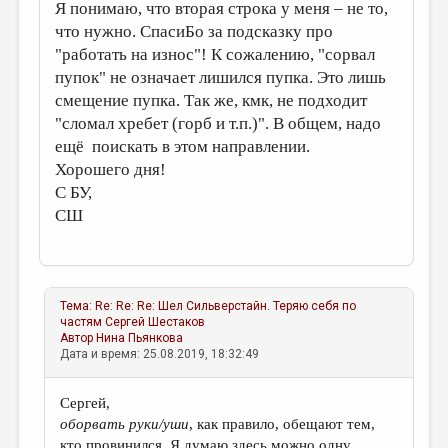
Я понимаю, что вторая строка у меня – не то,
что нужно. СпасиБо за подсказку про
"работать на износ"! К сожалению, "сорвал
пупок" не означает лишился пупка. Это лишь
смещение пупка. Так же, кмк, не подходит
"сломал хребет (горб и т.п.)". В общем, надо
ещё поискать в этом направлении.
Хорошего дня!
С БУ,
СШ
Тема:
Re: Re: Re: Шел Сильверстайн. Теряю себя по
частям
Сергей Шестаков
Автор
Нина Пьянкова
Дата и время: 25.08.2019, 18:32:49
Сергей,
оборвать руки/уши
, как правило, обещают тем,
кто провинился. Я думаю здесь можно одну