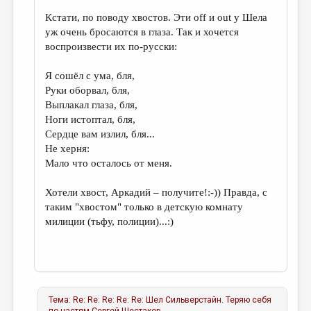
Кстати, по поводу хвостов. Эти off и out у Шела
уж очень бросаются в глаза. Так и хочется
воспроизвести их по-русски:
Я сошёл с ума, бля,
Руки оборвал, бля,
Выплакал глаза, бля,
Ноги истоптал, бля,
Сердце вам излил, бля...
Не херня:
Мало что осталось от меня.
Хотели хвост, Аркадий – получите!:-)) Правда, с
таким "хвостом" только в детскую комнату
милиции (тьфу, полиции)...:)
Тема:
Re: Re: Re: Re: Re: Шел Сильверстайн. Теряю себя