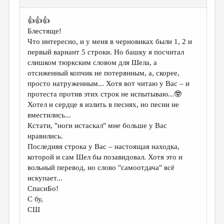
👍👍👍
Блестяще!
Что интересно, и у меня в черновиках были 1, 2 и
первый вариант 5 строки. Но башку я посчитал
слишком тюркским словом для Шела, а
отсиженный копчик не потерянным, а, скорее,
просто натруженным... Хотя вот читаю у Вас – и
протеста против этих строк не испытываю...🤓
Хотел и сердце я излить в песнях, но песни не
вместились...
Кстати, "ноги истаскал" мне больше у Вас
нравились.
Последняя строка у Вас – настоящая находка,
которой и сам Шел бы позавидовал. Хотя это и
вольный перевод, но слово "самоотдача" всё
искупает...
СпасиБо!
С бу,
СШ