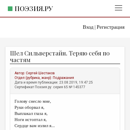
ПОЭЗИЯ.РУ
Вход
Регистрация
ГЛАВНОЕ МЕНЮ
|
ПОЭЗИЯ.РУ
ИЗДАТЕЛЬСТВО
Шел Сильверстайн. Теряю себя по
ЖАНРЫ
частям
АВТОРЫ
Автор:
Сергей Шестаков
КОММЕНТАРИИ
Отдел (рубрика, жанр):
Подражания
Дата и время публикации: 23.08.2019, 19:47:25
ЛИТСАЛОН
Сертификат Поэзия.ру: серия 65 № 145377
НОВОСТИ
Голову снесло мне,
ПРАВИЛА САЙТА
Руки оборвал я,
Выплакал глаза я,
ОТДЕЛЫ И РУБРИКИ
Ноги истоптал я,
Сердце вам излил я...
ИЗБРАННОЕ