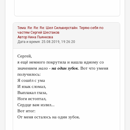
Тема:
Re: Re: Re: Шел Сильверстайн. Теряю себя по
частям
Сергей Шестаков
Автор
Нина Пьянкова
Дата и время: 25.08.2019, 19:26:20
Сергей,
я ещё немного покрутила и нашла идиому со
значением
мало -
на один зубок
. Вот что уменя
получилось:
Я сошёл с ума
И язык сломал,
Выплакал глаза,
Ноги истоптал,
Сердце вам излил...
Вот итог:
От меня осталось на один зубок.