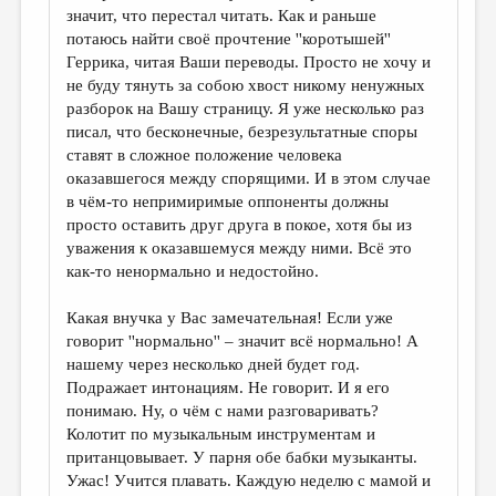
значит, что перестал читать. Как и раньше
потаюсь найти своё прочтение ''коротышей''
Геррика, читая Ваши переводы. Просто не хочу и
не буду тянуть за собою хвост никому ненужных
разборок на Вашу страницу. Я уже несколько раз
писал, что бесконечные, безрезультатные споры
ставят в сложное положение человека
оказавшегося между спорящими. И в этом случае
в чём-то непримиримые оппоненты должны
просто оставить друг друга в покое, хотя бы из
уважения к оказавшемуся между ними. Всё это
как-то ненормально и недостойно.
Какая внучка у Вас замечательная! Если уже
говорит ''нормально'' – значит всё нормально! А
нашему через несколько дней будет год.
Подражает интонациям. Не говорит. И я его
понимаю. Ну, о чём с нами разговаривать?
Колотит по музыкальным инструментам и
пританцовывает. У парня обе бабки музыканты.
Ужас! Учится плавать. Каждую неделю с мамой и