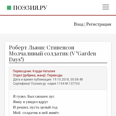
ПОЭЗИЯ.РУ
Вход
Регистрация
ГЛАВНОЕ МЕНЮ
|
ПОЭЗИЯ.РУ
ИЗДАТЕЛЬСТВО
Роберт Льюис Стивенсон
ЖАНРЫ
Молчаливый солдатик (V "Garden
Days")
АВТОРЫ
КОММЕНТАРИИ
Переводчик:
Корди Наталия
Отдел (рубрика, жанр):
Переводы
ЛИТСАЛОН
Дата и время публикации: 19.10.2018, 00:08:48
Сертификат Поэзия.ру: серия 1194 № 137763
НОВОСТИ
ПРАВИЛА САЙТА
Я гулял. Был скошен луг.
Ямку я увидел вдруг
ОТДЕЛЫ И РУБРИКИ
И решил, пусть целый год
Мой солдатик в ней живёт.
ИЗБРАННОЕ