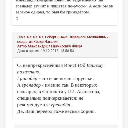
Александр Владимирович, но ведь именно так
гренадёр звучит и пишется по-русски. А если бы он
зеленое сдирал, то был бы гринодёром.
:)
Тема:
Re: Re: Re: Роберт Льюис Стивенсон Молчаливый
солдатик
Корди Наталия
Автор
Александр Владимирович Флоря
Дата и время: 19.10.2018, 15:58:53
О, наипрекраснейшая Ирис!
Рад Вашему
появлению.
Гринодёр
- это если по-англорусски.
А
гренадер
- именно так. В некоторых
словарях, в частности у Р.И. Аванесова,
специально подчеркивается: не
рекомендуется:
гренадёр
.
Да, Ваш перевод тоже весьма хорош.