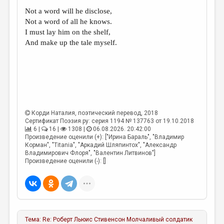
Not a word will he disclose,
Not a word of all he knows.
I must lay him on the shelf,
And make up the tale myself.
Корди Наталия
, поэтический перевод, 2018
Сертификат Поэзия.ру: серия 1194 № 137763 от 19.10.2018
6 |
16 |
1308 |
06.08.2026. 20:42:00
Произведение оценили (+): ["Ирина Бараль", "Владимир
Корман", "Titania", "Аркадий Шляпинтох", "Александр
Владимирович Флоря", "Валентин Литвинов"]
Произведение оценили (-): []
Тема:
Re: Роберт Льюис Стивенсон Молчаливый солдатик