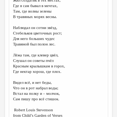
Жил солдатик в тех местах,
МАЛАЯ ПРОЗА
Где я сам бывал в мечтах,
ЭССЕИСТИКА
Там, где волны зелены
В травяных морях весны.
ЛИТЕРАТУРОВЕДЕНИЕ
Наблюдал он сотни звёзд,
КУЛЬТУРОВЕДЕНИЕ
Стебельков цветочных рост;
ПУБЛИЦИСТИКА
Для него больших чудес
Травяной был полон лес.
РЕЦЕНЗИРОВАНИЕ
Лёжа там, где клевер цвёл,
ЦИКЛЫ ПУБЛИКАЦИЙ
Слушал он советы пчёл
ТРЕДИАКОВСКИЙ
Красным крылышкам в горох,
Где нектар хорош, где плох.
МЕДИА
Видел всё, и нет беды,
ВКОНТАКТЕ
Что он в рот набрал воды;
Встал на полку и – молчок,
Сам пишу про всё стишок.
Robert Louis Stevenson
from Child’s Garden of Verses