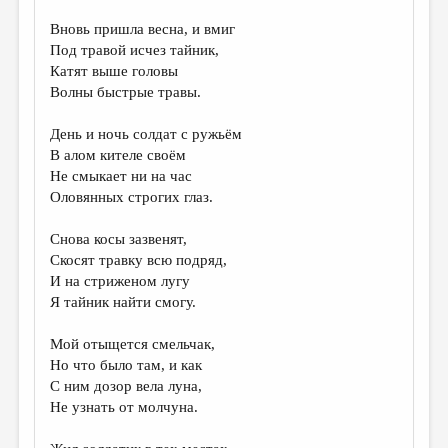
ДАЙДЖЕСТ
Вновь пришла весна, и вмиг
Под травой исчез тайник,
ПРОИЗВЕДЕНИЯ
Катят выше головы
Волны быстрые травы.
ПЕРЕВОДЫ
КОНКУРСЫ
День и ночь солдат с ружьём
В алом кителе своём
ДЕТСКАЯ КОМНАТА
Не смыкает ни на час
Оловянных строгих глаз.
КНИЖНАЯ ПОЛКА
ОБЗОР ЛИТЕРАТУРЫ
Снова косы зазвенят,
Скосят травку всю подряд,
СТРАНИЦЫ ПАМЯТИ
И на стриженом лугу
Я тайник найти смогу.
ОБЪЯВЛЕНИЯ
Мой отыщется смельчак,
КОЛОНКА РЕДАКТОРА
Но что было там, и как
РЕДКОЛЛЕГИЯ
С ним дозор вела луна,
Не узнать от молчуна.
ОТ РЕДАКЦИИ