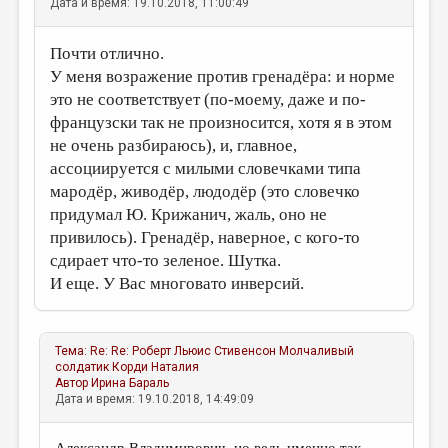
Дата и время: 19.10.2018, 11:00:49
Почти отлично.
У меня возражение против гренадёра: и норме
это не соответствует (по-моему, даже и по-
французски так не произносится, хотя я в этом
не очень разбираюсь), и, главное,
ассоциируется с милыми словечками типа
мародёр, живодёр, людодёр (это словечко
придумал Ю. Крижанич, жаль, оно не
привилось). Гренадёр, наверное, с кого-то
сдирает что-то зеленое. Шутка.
И еще. У Вас многовато инверсий.
Тема:
Re: Re: Роберт Льюис Стивенсон Молчаливый
солдатик
Корди Наталия
Автор
Ирина Бараль
Дата и время: 19.10.2018, 14:49:09