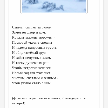
ДАЙДЖЕСТ
ПРОИЗВЕДЕНИЯ
ПЕРЕВОДЫ
Сыплет, сыплет за окном...
КОНКУРСЫ
Заметает двор и дом.
Кружит-вьюжит, ворожит -
ДЕТСКАЯ КОМНАТА
Поскорей укрыть спешит
И надежд напрасных грусть,
КНИЖНАЯ ПОЛКА
И обид тяжёлый груз,
ОБЗОР ЛИТЕРАТУРЫ
И забот ненужных хлам,
И тоску душевных ран...
СТРАНИЦЫ ПАМЯТИ
Чтобы встретил человек
Новый год как этот снег:
ОБЪЯВЛЕНИЯ
Чистым, светлым и земным -
Чтоб уютно стало с ним.
КОЛОНКА РЕДАКТОРА
РЕДКОЛЛЕГИЯ
(фото из открытого источника, благодарность
ОТ РЕДАКЦИИ
автору!)