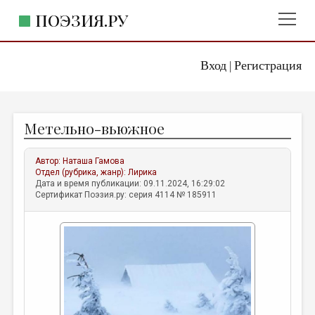
ПОЭЗИЯ.РУ
Вход
Регистрация
ГЛАВНОЕ МЕНЮ
|
ПОЭЗИЯ.РУ
ИЗДАТЕЛЬСТВО
Метельно-вьюжное
ЖАНРЫ
АВТОРЫ
Автор:
Наташа Гамова
Отдел (рубрика, жанр):
Лирика
КОММЕНТАРИИ
Дата и время публикации: 09.11.2024, 16:29:02
Сертификат Поэзия.ру: серия 4114 № 185911
ЛИТСАЛОН
НОВОСТИ
ПРАВИЛА САЙТА
ОТДЕЛЫ И РУБРИКИ
ИЗБРАННОЕ