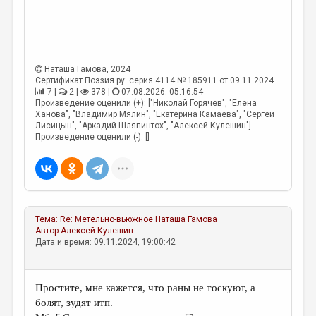
МАЛАЯ ПРОЗА
ЭССЕИСТИКА
ЛИТЕРАТУРОВЕДЕНИЕ
Наташа Гамова
, 2024
КУЛЬТУРОВЕДЕНИЕ
Сертификат Поэзия.ру: серия 4114 № 185911 от 09.11.2024
7 |
2 |
378 |
07.08.2026. 05:16:54
ПУБЛИЦИСТИКА
Произведение оценили (+): ["Николай Горячев", "Елена
Ханова", "Владимир Мялин", "Екатерина Камаева", "Сергей
Лисицын", "Аркадий Шляпинтох", "Алексей Кулешин"]
РЕЦЕНЗИРОВАНИЕ
Произведение оценили (-): []
ЦИКЛЫ ПУБЛИКАЦИЙ
ТРЕДИАКОВСКИЙ
МЕДИА
Тема:
Re: Метельно-вьюжное
Наташа Гамова
ВКОНТАКТЕ
Автор
Алексей Кулешин
Дата и время: 09.11.2024, 19:00:42
Простите, мне кажется, что раны не тоскуют, а
болят, зудят итп.