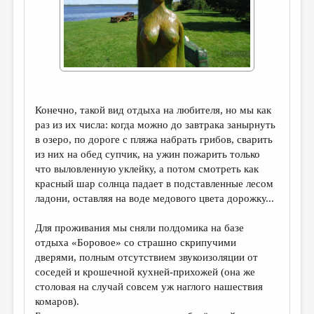
ДАЙДЖЕСТ
ПРОИЗВЕДЕНИЯ
ПЕРЕВОДЫ
КОНКУРСЫ
Конечно, такой вид отдыха на любителя, но мы как
ДЕТСКАЯ КОМНАТА
раз из их числа: когда можно до завтрака занырнуть
в озеро, по дороге с пляжа набрать грибов, сварить
КНИЖНАЯ ПОЛКА
из них на обед супчик, на ужин пожарить только
ОБЗОР ЛИТЕРАТУРЫ
что выловленную уклейку, а потом смотреть как
красный шар солнца падает в подставленные лесом
СТРАНИЦЫ ПАМЯТИ
ладони, оставляя на воде медового цвета дорожку...
ОБЪЯВЛЕНИЯ
Для проживания мы сняли полдомика на базе
отдыха «Боровое» со страшно скрипучими
КОЛОНКА РЕДАКТОРА
дверями, полным отсутствием звукоизоляции от
РЕДКОЛЛЕГИЯ
соседей и крошечной кухней-прихожей (она же
столовая на случай совсем уж наглого нашествия
ОТ РЕДАКЦИИ
комаров).