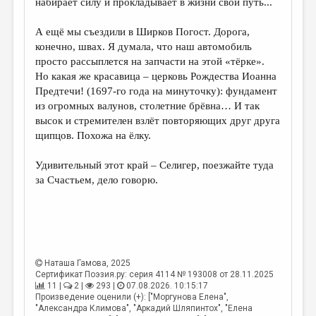
набирает силу и прокладывает в жизни свой путь...
А ещё мы съездили в Ширков Погост. Дорога,
конечно, швах. Я думала, что наш автомобиль
просто рассыплется на запчасти на этой «тёрке».
Но какая же красавица – церковь Рождества Иоанна
Предтечи! (1697-го года на минуточку): фундамент
из огромных валунов, столетние брёвна… И так
высок и стремителен взлёт повторяющих друг друга
щипцов. Похожа на ёлку.
Удивительный этот край – Селигер, поезжайте туда
за Счастьем, дело говорю.
Наташа Гамова
, 2025
Сертификат Поэзия.ру: серия 4114 № 193008 от 28.11.2025
11 |
2 |
293 |
07.08.2026. 10:15:17
Произведение оценили (+): ["Моргунова Елена",
"Александра Климова", "Аркадий Шляпинтох", "Елена