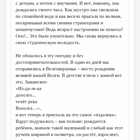
с детьми, а потом с внучками. И вот, наконец, она
дождалась своего часа. Как шустро она скользила
по спокойной воде и как весело прыгала по волнам,
поскрипывая всеми своими стрингерами и
шпангоутами! Ведь возраст настроению не помеха?
Ооо!.. Это было упоительно. Мы снова вернулись в
свою студенческую молодость.
Не обошлось в эту поездку и без
достопримечательностей. В один из дней мы
отправились в Волговерховье – место рождения
великой нашей Волги. В детстве я пела с мамой вот
это, Зыкинское:
«Из-да-ле-ка
дооолго...
течёт река
Вооолга…»,
и вот теперь я приехала на это самое «издалека».
Вдруг подумалось – как похоже: рождается
ребёнок, вначале такой маленький и слабый как этот
ручеёк шириной в полметра, он растёт, взрослеет,