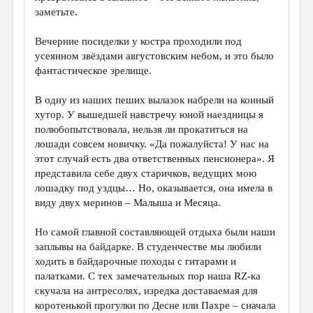
заметьте.
Вечерние посиделки у костра проходили под
усеянном звёздами августовским небом, и это было
фантастическое зрелище.
В одну из наших пеших вылазок набрели на конный
хутор. У вышедшей навстречу юной наездницы я
полюбопытствовала, нельзя ли прокатиться на
лошади совсем новичку. «Да пожалуйста! У нас на
этот случай есть два ответственных пенсионера». Я
представила себе двух старичков, ведущих мою
лошадку под уздцы… Но, оказывается, она имела в
виду двух меринов – Малыша и Месяца.
Но самой главной составляющей отдыха были наши
заплывы на байдарке. В студенчестве мы любили
ходить в байдарочные походы с гитарами и
палатками. С тех замечательных пор наша RZ-ка
скучала на антресолях, изредка доставаемая для
коротенькой прогулки по Десне или Пахре – сначала