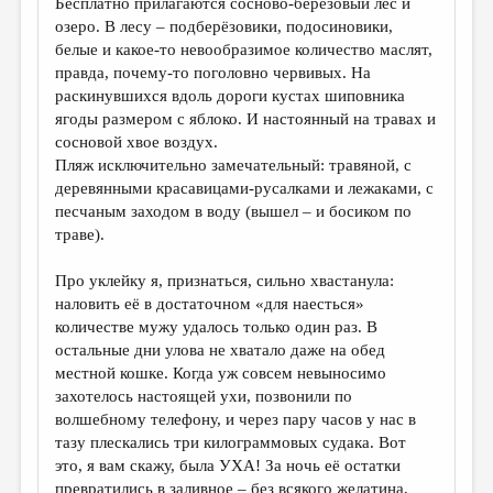
Бесплатно прилагаются сосново-берёзовый лес и
МАЛАЯ ПРОЗА
озеро. В лесу – подберёзовики, подосиновики,
ЭССЕИСТИКА
белые и какое-то невообразимое количество маслят,
правда, почему-то поголовно червивых. На
ЛИТЕРАТУРОВЕДЕНИЕ
раскинувшихся вдоль дороги кустах шиповника
ягоды размером с яблоко. И настоянный на травах и
КУЛЬТУРОВЕДЕНИЕ
сосновой хвое воздух.
ПУБЛИЦИСТИКА
Пляж исключительно замечательный: травяной, с
деревянными красавицами-русалками и лежаками, с
РЕЦЕНЗИРОВАНИЕ
песчаным заходом в воду (вышел – и босиком по
траве).
ЦИКЛЫ ПУБЛИКАЦИЙ
ТРЕДИАКОВСКИЙ
Про уклейку я, признаться, сильно хвастанула:
наловить её в достаточном «для наесться»
МЕДИА
количестве мужу удалось только один раз. В
остальные дни улова не хватало даже на обед
ВКОНТАКТЕ
местной кошке. Когда уж совсем невыносимо
захотелось настоящей ухи, позвонили по
волшебному телефону, и через пару часов у нас в
тазу плескались три килограммовых судака. Вот
это, я вам скажу, была УХА! За ночь её остатки
превратились в заливное – без всякого желатина,