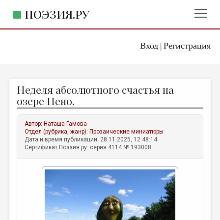
ПОЭЗИЯ.РУ
Вход
Регистрация
ГЛАВНОЕ МЕНЮ
|
ПОЭЗИЯ.РУ
ИЗДАТЕЛЬСТВО
Неделя абсолютного счастья на
ЖАНРЫ
озере Пено.
АВТОРЫ
Автор:
Наташа Гамова
КОММЕНТАРИИ
Отдел (рубрика, жанр):
Прозаические миниатюры
Дата и время публикации: 28.11.2025, 12:48:14
ЛИТСАЛОН
Сертификат Поэзия.ру: серия 4114 № 193008
НОВОСТИ
ПРАВИЛА САЙТА
ОТДЕЛЫ И РУБРИКИ
ИЗБРАННОЕ